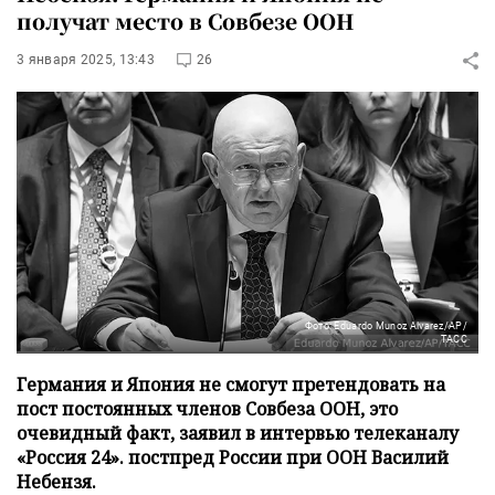
получат место в Совбезе ООН
3 января 2025, 13:43
26
Фото: Eduardo Munoz Alvarez/AP/
ТАСС
Германия и Япония не смогут претендовать на
пост постоянных членов Совбеза ООН, это
очевидный факт, заявил в интервью телеканалу
«Россия 24». постпред России при ООН Василий
Небензя.