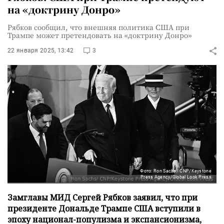
на «доктрину Донро»
Рябков сообщил, что внешняя политика США при
Трампе может претендовать на «доктрину Донро»
22 января 2025, 13:42
3
Фото: Ron Sachs/ CNP/Keystone
Press Agency/Global Look Press
Замглавы МИД Сергей Рябков заявил, что при
президенте Дональде Трампе США вступили в
эпоху национал-популизма и экспансионизма,