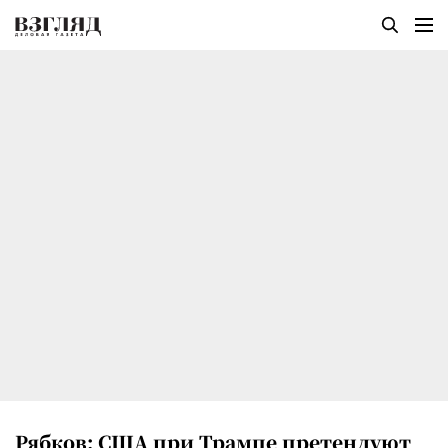
Рябков: США при Трампе претендуют