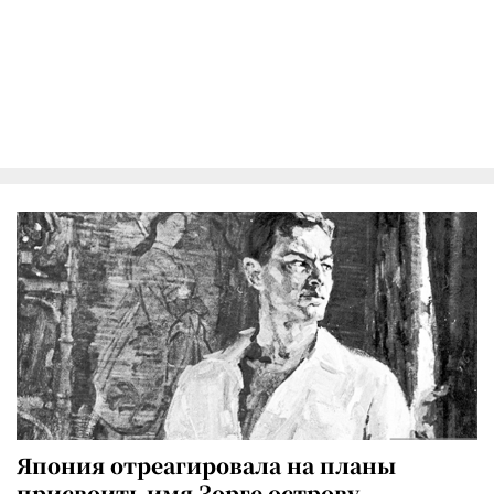
Япония отреагировала на планы
присвоить имя Зорге острову