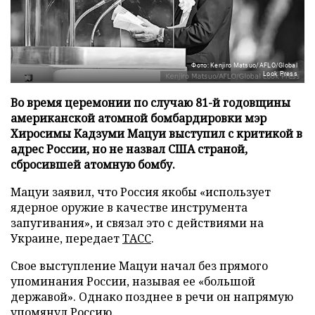
Фото: Kenjiro Matsuo/AFLO/Global
Look Press
Во время церемонии по случаю 81-й годовщины
американской атомной бомбардировки мэр
Хиросимы Кадзуми Мацуи выступил с критикой в
адрес России, но не назвал США страной,
сбросившей атомную бомбу.
Мацуи заявил, что Россия якобы «использует
ядерное оружие в качестве инструмента
запугивания», и связал это с действиями на
Украине, передает
ТАСС
.
Свое выступление Мацуи начал без прямого
упоминания России, называя ее «большой
державой». Однако позднее в речи он напрямую
упомянул Россию.