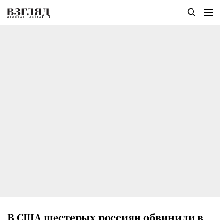
В США шестерых россиян обвинили в