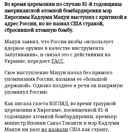
Во время церемонии по случаю 81-й годовщины
американской атомной бомбардировки мэр
Хиросимы Кадзуми Мацуи выступил с критикой в
адрес России, но не назвал США страной,
сбросившей атомную бомбу.
Мацуи заявил, что Россия якобы «использует
ядерное оружие в качестве инструмента
запугивания», и связал это с действиями на
Украине, передает
ТАСС
.
Свое выступление Мацуи начал без прямого
упоминания России, называя ее «большой
державой». Однако позднее в речи он напрямую
упомянул Россию.
Как писала газета ВЗГЛЯД, во время траурной
церемонии в Хиросиме, посвященной 81-й
годовщине атомной бомбардировки, премьер-
министр Японии Санаэ Такаити и мэр Кадзуми
Мацуи ни разу
не назвали
США как страну,