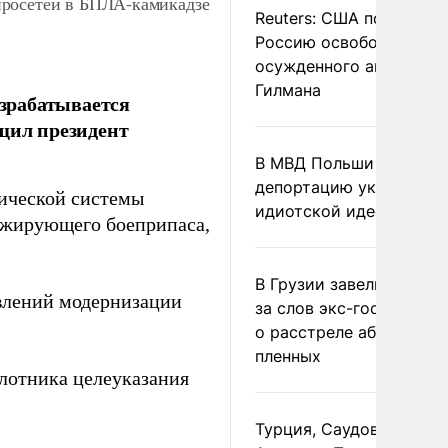
йросетей в БПЛА-камикадзе
Reuters: США попросил
Россию освободить
осужденного американ
Гилмана
зрабатывается
бщил президент
В МВД Польши назвали
депортацию украинцев
тической системы
идиотской идеей
ражирующего боеприпаса,
В Грузии завели дело и
авлений модернизации
за слов экс-госминист
о расстреле абхазских
пленных
лотника целеуказания
Турция, Саудовская