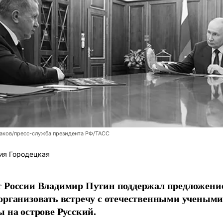
аков/пресс-служба президента РФ/ТАСС
ия Городецкая
т России Владимир Путин поддержал предложени
организовать встречу с отечественными учены
ы на острове Русский.