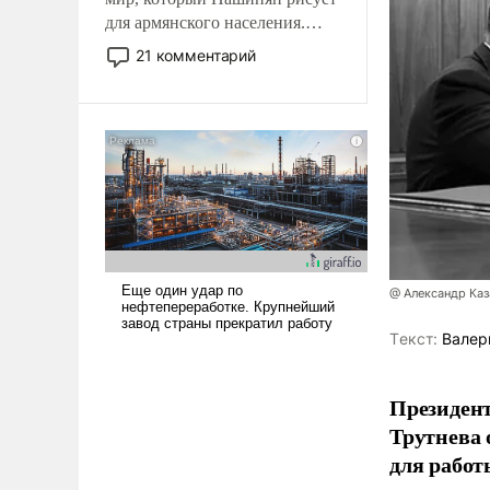
для армянского населения.
Мир, где политические
21 комментарий
прожекты будут безусловно
оплачиваться за счет
российских
налогоплательщиков и где
Еревану за свои поступки не
нужно отвечать.
@ Александр Каз
Tекст:
Валер
Президен
Трутнева 
для работ