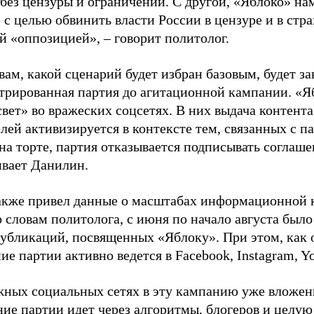
 без цензуры и ограничений. С другой, «Яблоко» н
 с целью обвинить власти России в цензуре и в стра
й «оппозицией», – говорит политолог.
вам, какой сценарий будет избран базовым, будет за
стрированная партия до агитационной кампании. «Я
свет» во вражеских соцсетях. В них выдача контент
лей активизируется в контексте тем, связанных с па
на торте, партия отказывается подписывать соглаше
ивает Данилин.
акже привел данные о масштабах информационной 
о словам политолога, с июня по начало августа был
 публикаций, посвященных «Яблоку». При этом, как
е партии активно ведется в Facebook, Instagram, Y
жных социальных сетях в эту кампанию уже вложе
ие партии идет через алгоритмы, блогеров и целу