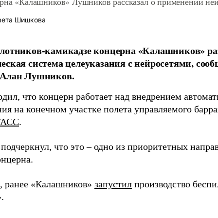
ерна «Калашников» Лушников рассказал о применении не
вета Шишкова
илотников-камикадзе концерна «Калашников» ра
еская система целеуказания с нейросетями, соо
 Алан Лушников.
рдил, что концерн работает над внедрением автома
ния на конечном участке полета управляемого бар
ТАСС
.
подчеркнул, что это – одно из приоритетных напр
онцерна.
 ранее «Калашников»
запустил
производство беспи
.