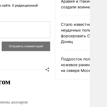
Аравия и Пакистан
 сайте. О редакционной
создали военный союз
Стало известно о
неудачных попытках ВС
форсировать Северски
Донец
Подросток получил
ножевое ранение в дра
на севере Москвы
том
лионы долларов