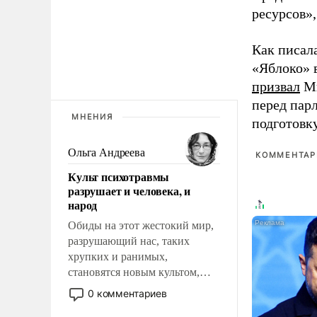
ресурсов»,
Как писал
«Яблоко» 
призвал
Ми
перед пар
МНЕНИЯ
подготовк
Ольга Андреева
КОММЕНТАРИ
Культ психотравмы
разрушает и человека, и
народ
Обиды на этот жестокий мир,
разрушающий нас, таких
хрупких и ранимых,
становятся новым культом,
постепенно вытесняя и
0 комментариев
отменяя традиционное