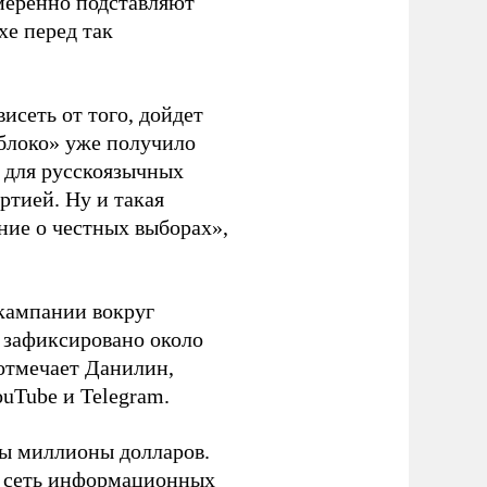
амеренно подставляют
хе перед так
висеть от того, дойдет
блоко» уже получило
а для русскоязычных
ртией. Ну и такая
ние о честных выборах»,
кампании вокруг
о зафиксировано около
 отмечает Данилин,
ouTube и Telegram.
ны миллионы долларов.
ю сеть информационных