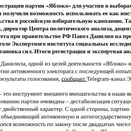
истрации партии «Яблоко» для участия в выбора
 получили возможность использовать ее как ин
ства в российскую избирательную кампанию. Та
, директор Центра политического анализа, доце
тета при правительстве РФ Павел Данилин на п
толе Экспертного института социальных исслед
становка сил. Итоги регистрации и экспертная ан
 Данилила, одной из целей деятельности «Яблоко» 
ртии антивоенного электората с последующей попыт
результаты голосования,
сообщает
Telegram-канал 
– это инструмент внешнего вмешательства в наши в
зованию партии очевидны – дестабилизация ситуаци
т двойственный характер. С одной стороны, партию
, объединяющий антивоенную и антигосударственну
юся возможность по закону после двадцатых чисел