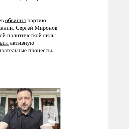
ев
обвинил
партию
пании. Сергей Миронов
той политической силы
вил
активную
ирательные процессы.
i