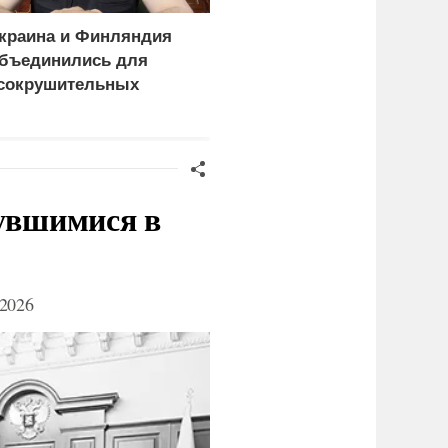
краина и Финляндия
«Генерал-провал»: кака
бъединились для
правда выяснилась про
сокрушительных
Драпатого
анкций" против России
нувшимися в
2026