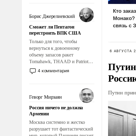
требование к человеку – быть
мужественным и твердым под
Кто зака
ударами судьбы, брать на себя
Борис Джерелиевский
Монако?
ответственность, помогать
связь с 
Сможет ли Пентагон
слабым, идти вперед и
перестроить ВПК США
адаптироваться.
Только для того, чтобы
вернуться к довоенному
6 АВГУСТА 2
объему запасов ракет
Tomahawk, THAAD и Patriot
Путин
США потребуется более трех
4 комментария
Росси
лет. Даже небольшая война с
Ираном опустошила
американские арсеналы.
Путин прин
Сложившаяся ситуация
Геворг Мирзаян
означает многолетний период
Россия ничего не должна
уязвимости США, например,
Армении
перед Китаем.
Москва системно и жестко
разрушает тот фантастический
мир, который Пашинян рисует