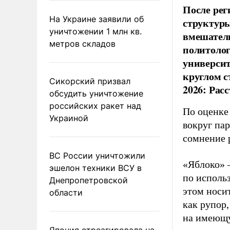
После рег
На Украине заявили об
структуры
уничтожении 1 млн кв.
вмешатель
метров складов
политолог
универси
круглом с
Сикорский призвал
2026: Рас
обсудить уничтожение
российских ракет над
По оценке
Украиной
вокруг па
сомнение 
ВС России уничтожили
«Яблоко» 
эшелон техники ВСУ в
по исполь
Днепропетровской
этом носи
области
как рупор
на имеющу
Япония отреагировала на