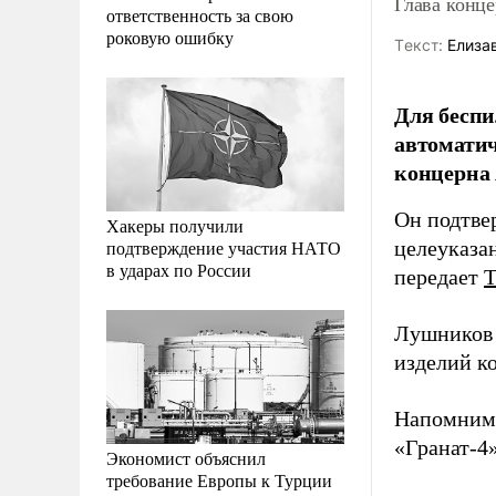
Глава конц
ответственность за свою
роковую ошибку
Tекст:
Елиза
Для бесп
автоматич
концерна
Он подтве
Хакеры получили
подтверждение участия НАТО
целеуказа
в ударах по России
передает
Лушников 
изделий к
Напомним,
«Гранат-4»
Экономист объяснил
требование Европы к Турции