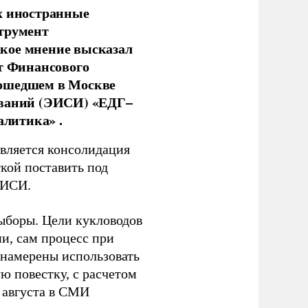
х иностранные
струмент
кое мнение высказал
нт Финансового
рошедшем в Москве
ований (ЭИСИ) «ЕДГ–
алитика» .
является консолидация
кой поставить под
ЭИСИ.
ыборы. Цели кукловодов
и, сам процесс при
 намерены использовать
ю повестку, с расчетом
 августа в СМИ