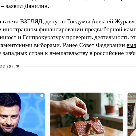
 – заявил Данилин.
а газета ВЗГЛЯД, депутат Госдумы Алексей Журавл
в иностранном финансировании предвыборной кам
нюст и Генпрокуратуру проверить деятельность э
ламентскими выборами. Ранее Совет Федерации
выя
у западных стран к вмешательству в российские изб
И (5)
▼
i
i