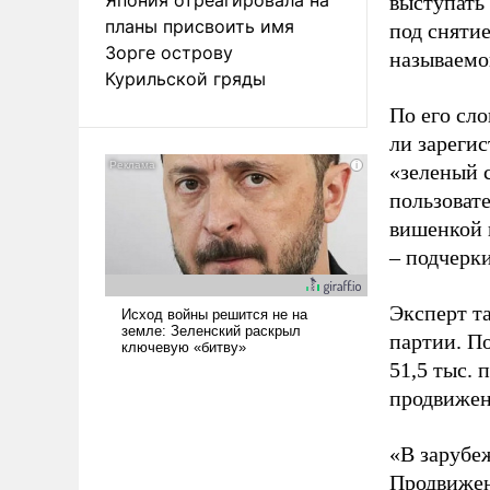
выступать
планы присвоить имя
под снятие
Зорге острову
называемо
Курильской гряды
По его сло
ли зареги
«зеленый 
пользовате
вишенкой 
– подчерк
Эксперт т
партии. П
51,5 тыс.
продвижени
«В зарубе
Продвижен