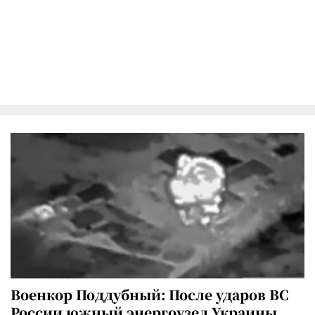
Военкор Поддубный: После ударов ВС
России южный энергоузел Украины