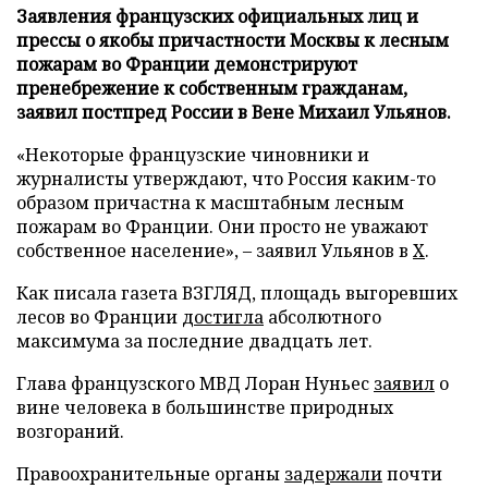
Заявления французских официальных лиц и
прессы о якобы причастности Москвы к лесным
пожарам во Франции демонстрируют
пренебрежение к собственным гражданам,
заявил постпред России в Вене Михаил Ульянов.
«Некоторые французские чиновники и
журналисты утверждают, что Россия каким-то
образом причастна к масштабным лесным
пожарам во Франции. Они просто не уважают
собственное население», – заявил Ульянов в
X
.
Как писала газета ВЗГЛЯД, площадь выгоревших
лесов во Франции
достигла
абсолютного
максимума за последние двадцать лет.
Глава французского МВД Лоран Нуньес
заявил
о
вине человека в большинстве природных
возгораний.
Правоохранительные органы
задержали
почти