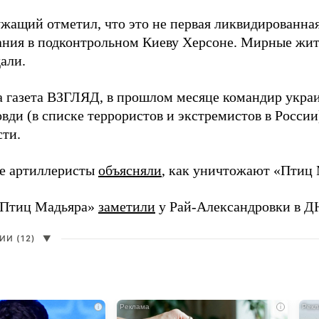
жащий отметил, что это не первая ликвидированная
ния в подконтрольном Киеву Херсоне. Мирные жите
али.
а газета ВЗГЛЯД, в прошлом месяце командир укра
вди (в списке террористов и экстремистов в Росси
сти.
е артиллеристы
объясняли
, как уничтожают «Птиц 
«Птиц Мадьяра»
заметили
у Рай-Александровки в Д
И (12)
▼
i
i