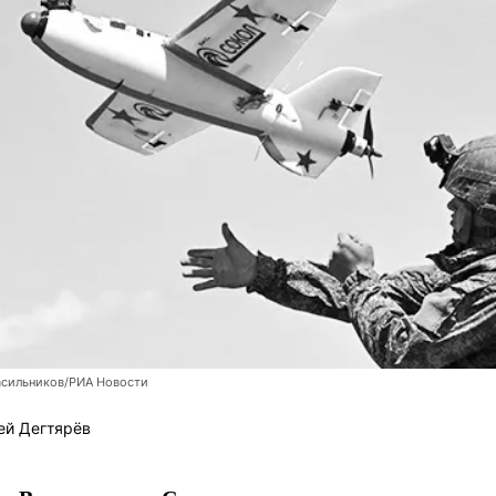
асильников/РИА Новости
ей Дегтярёв