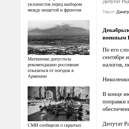
Депутат Ра
уклонистов перед выбором
между нищетой и фронтом
Tекст:
Дмитр
Декабрьск
военным 
По его сло
сентябре 
Матвиенко допустила
рекомендацию россиянам
налогов, 
отказаться от поездок в
Армению
Николенко
В конце и
поправки в
обеспечен
Депутат Р
СМИ сообщили о скрытых