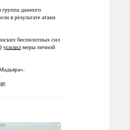
 группа данного
ли в результате атаки
инских беспилотных сил
и)
усилил
меры личной
Мадьяра».
НР.
i