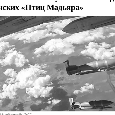
нских «Птиц Мадьяра»
 Минобороны РФ/ТАСС