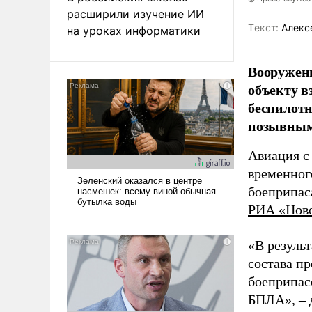
расширили изучение ИИ
Tекст:
Алекс
на уроках информатики
Вооружен
объекту в
беспилотн
позывным
Авиация с
временног
боеприпас
РИА «Нов
«В резуль
состава п
боеприпасо
БПЛА», – 