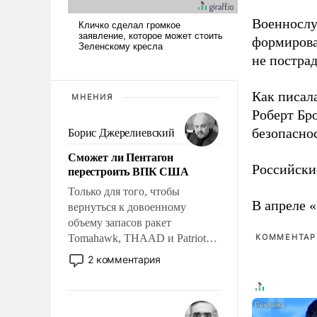
Военнослу
формирова
не пострад
Как писал
МНЕНИЯ
Роберт Бро
безопасно
Борис Джерелиевский
Сможет ли Пентагон
Российски
перестроить ВПК США
Только для того, чтобы
В апреле 
вернуться к довоенному
объему запасов ракет
Tomahawk, THAAD и Patriot
КОММЕНТАРИ
США потребуется более трех
2 комментария
лет. Даже небольшая война с
Ираном опустошила
американские арсеналы.
Сложившаяся ситуация