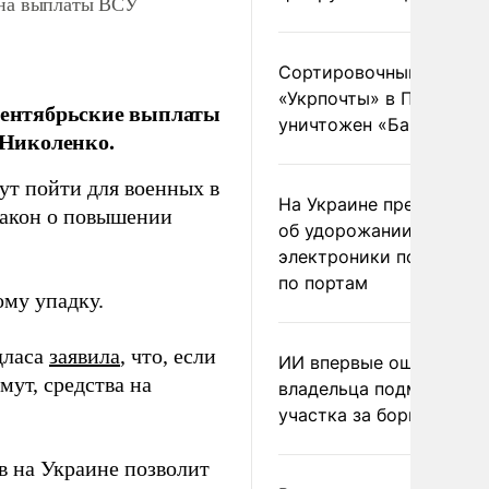
е на выплаты ВСУ
Сортировочный пункт
«Укрпочты» в Павлогра
 сентябрьские выплаты
уничтожен «Бандероль
 Николенко.
ут пойти для военных в
На Украине предупреди
закон о повышении
об удорожании китайс
электроники после уда
по портам
ому упадку.
дласа
заявила
, что, если
ИИ впервые оштрафова
мут, средства на
владельца подмосковн
участка за борщевик
в на Украине позволит