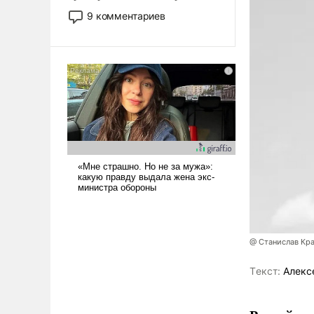
двигаемся по пути
9 комментариев
революционных изменений.
То, что несколько лет назад
было образом для
псевдонаучной фантастики,
стало всерьез обсуждаемой
идеей.
@ Станислав Кр
Tекст:
Алекс