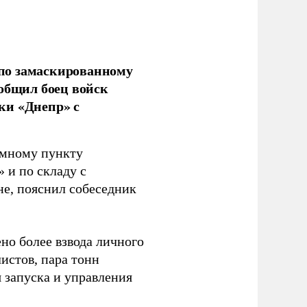
по замаскированному
ообщил боец войск
ки «Днепр» с
емному пункту
 и по складу с
не, пояснил собеседник
но более взвода личного
истов, пара тонн
я запуска и управления