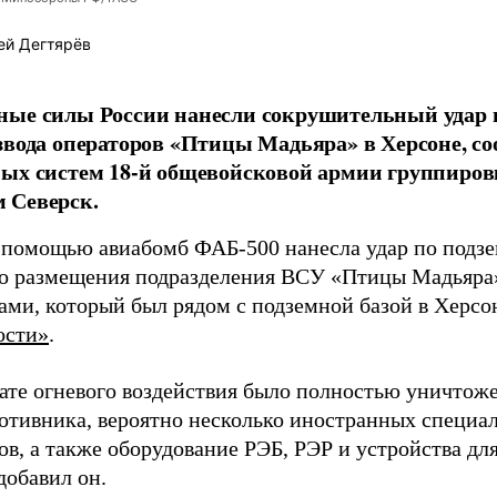
ей Дегтярёв
ные силы России нанесли сокрушительный удар 
звода операторов «Птицы Мадьяра» в Херсоне, с
ых систем 18-й общевойсковой армии группиров
 Северск.
 помощью авиабомб ФАБ-500 нанесла удар по подз
о размещения подразделения ВСУ «Птицы Мадьяра»
ами, который был рядом с подземной базой в Херсо
ости»
.
тате огневого воздействия было полностью уничтоже
ротивника, вероятно несколько иностранных специал
в, а также оборудование РЭБ, РЭР и устройства дл
добавил он.