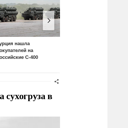
урция нашла
Россия больше не буде
окупателей на
церемониться - теперь
оссийские C-400
это законная цель в
Германии
 сухогруза в