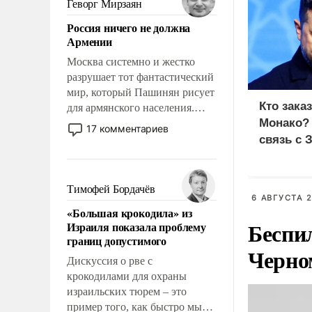
Геворг Мирзаян
означает многолетний период
Россия ничего не должна
уязвимости США, например,
Армении
перед Китаем.
Москва системно и жестко
разрушает тот фантастический
мир, который Пашинян рисует
Кто зака
для армянского населения.
Монако?
Мир, где политические
17 комментариев
прожекты будут безусловно
связь с 
оплачиваться за счет
российских
налогоплательщиков и где
Тимофей Бордачёв
6 АВГУСТА 2
Еревану за свои поступки не
«Большая крокодила» из
нужно отвечать.
Беспи
Израиля показала проблему
границ допустимого
Черно
Дискуссия о рве с
крокодилами для охраны
израильских тюрем – это
пример того, как быстро мы