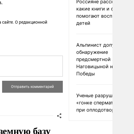
Россияне рассказали,
.
какие книги и фильмы
помогают воспитывать
 сайте. О редакционной
детей
Альпинист допустил
обнаружение
предсмертной записки
Наговицыной на пике
Победы
Ученые разрушили миф
«гонке сперматозоидов
при оплодотворении
земную базу