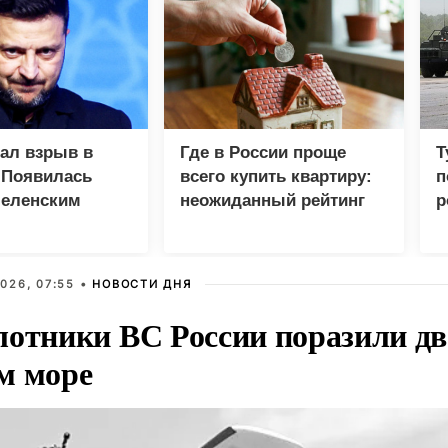
зал взрыв в
Где в России проще
Т
 Появилась
всего купить квартиру:
п
Зеленским
неожиданный рейтинг
р
026, 07:55 •
НОВОСТИ ДНЯ
лотники ВС России поразили два
м море