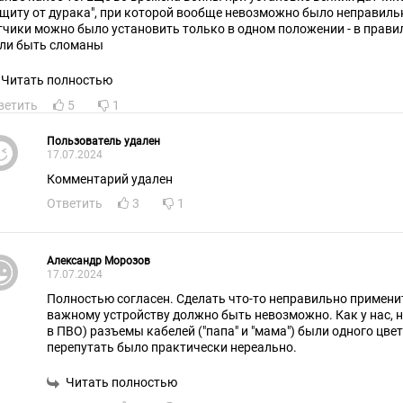
ащиту от дурака", при которой вообще невозможно было неправиль
тчики можно было установить только в одном положении - в прави
ли быть сломаны
Читать полностью
ветить
5
1
Пользователь удален
17.07.2024
Комментарий удален
Ответить
3
1
Александр Морозов
17.07.2024
Полностью согласен. Сделать что-то неправильно примени
важному устройству должно быть невозможно. Как у нас, н
в ПВО) разъемы кабелей ("папа" и "мама") были одного цве
перепутать было практически нереально.
Читать полностью