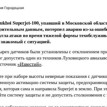
ия Городецкая
ukhoi Superjet-100, упавший в Московской облас
рительным данным, потерпел аварию из-за ошиб
угла атаки во время тяжелой формы техобслужив
 знакомый с ситуацией.
тырех датчиков были установлены с отклонением при
г допустить один из техников Луховицкого авиазав
источник
«Известий»
.
те при наборе высоты неверные показания с датчик
менную активацию системы защиты, предохраняющ
, которая сама и направила Superjet в землю. При 
ти систему защиты и не допустить столкновения с 