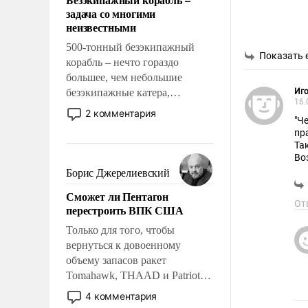
слабым, идти вперед и
задача со многими
адаптироваться.
неизвестными
500-тонный безэкипажный
Показать 
корабль – нечто гораздо
большее, чем небольшие
безэкипажные катера,
Иго
16.
применение которых уже
2 комментария
"Ч
стало обыденностью. Задача по
пр
созданию такого корабля очень
Та
сложна и амбициозна. Однако
Во
и ее реализация радикально
Борис Джерелиевский
поднимет наши боевые
Сможет ли Пентагон
возможности.
От
перестроить ВПК США
Только для того, чтобы
вернуться к довоенному
объему запасов ракет
Tomahawk, THAAD и Patriot
США потребуется более трех
4 комментария
лет. Даже небольшая война с