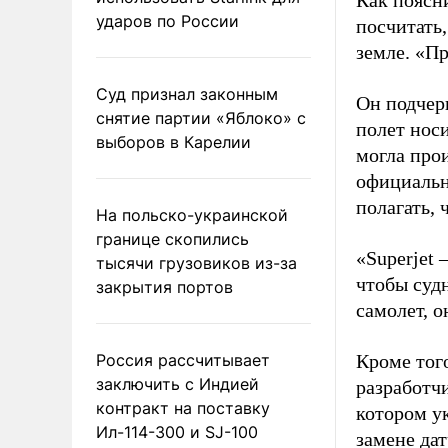
Как поясн
ударов по России
посчитать,
земле. «Пр
Суд признал законным
Он подчер
снятие партии «Яблоко» с
полет носи
выборов в Карелии
могла про
официальн
полагать, 
На польско-украинской
границе скопились
«Superjet 
тысячи грузовиков из-за
чтобы судн
закрытия портов
самолет, о
Россия рассчитывает
Кроме тог
заключить с Индией
разработч
контракт на поставку
котором у
Ил-114-300 и SJ-100
замене дат