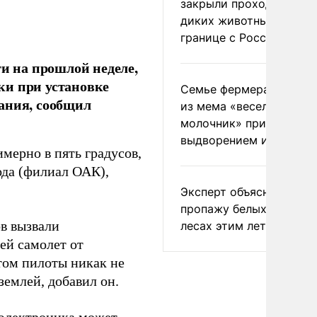
закрыли проходы для
диких животных на
границе с Россией
ти на прошлой неделе,
ки при установке
Семье фермера Уолкер
ания, сообщил
из мема «веселый
молочник» пригрозили
выдворением из Росси
мерно в пять градусов,
ода (филиал ОАК),
Эксперт объяснил
пропажу белых грибов 
ов вызвали
лесах этим летом
ей самолет от
этом пилоты никак не
землей, добавил он.