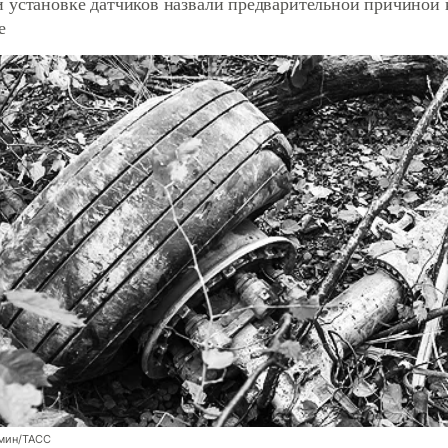
 установке датчиков назвали предварительной причиной к
е
мин/ТАСС