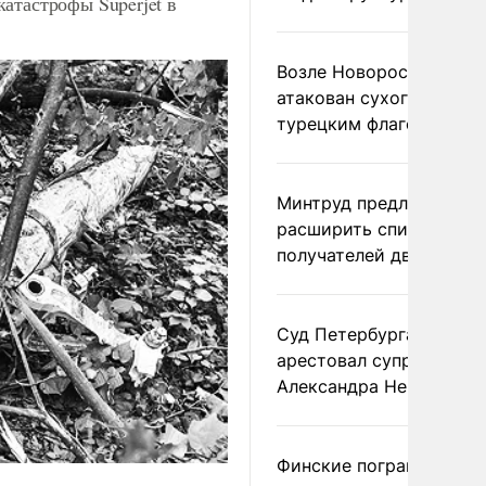
атастрофы Superjet в
Возле Новороссийска
атакован сухогруз под
турецким флагом
Минтруд предложил
расширить список
получателей двух пенс
Суд Петербурга заочно
арестовал супругу
Александра Невзорова
Финские пограничники