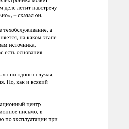
 электроника может
ом деле летит навстречу
но», – сказал он.
е техобслуживание, а
няется, на каком этапе
вам источника,
с есть основания
ыло ни одного случая,
я. Но, как и всякий
туационный центр
ионное письмо, в
во по эксплуатации при