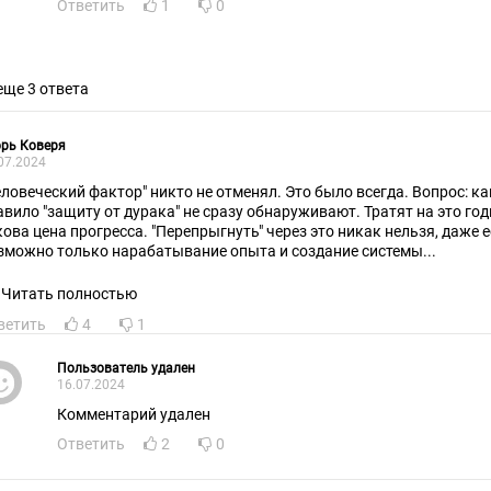
Ответить
1
0
еще 3 ответа
рь Коверя
07.2024
еловеческий фактор" никто не отменял. Это было всегда. Вопрос: к
авило "защиту от дурака" не сразу обнаруживают. Тратят на это год
кова цена прогресса. "Перепрыгнуть" через это никак нельзя, даже ес
зможно только нарабатывание опыта и создание системы...
Читать полностью
ветить
4
1
Пользователь удален
16.07.2024
Комментарий удален
Ответить
2
0