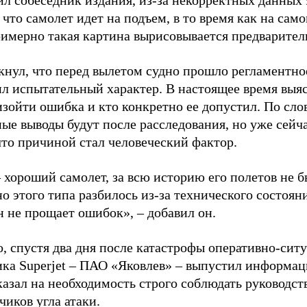
ил собеседник издания, из-за некорректных данных
 что самолет идет на подъем, в то время как на сам
имерно такая картина вырисовывается предваритель
кнул, что перед вылетом судно прошло регламентно
л испытательный характер. В настоящее время выяс
изойти ошибка и кто конкретно ее допустил. По сло
ые выводы будут после расследования, но уже сейча
что причиной стал человеческий фактор.
– хороший самолет, за всю историю его полетов не б
о этого типа разбилось из-за технического состояни
н не прощает ошибок», – добавил он.
о, спустя два дня после катастрофы оперативно-си
ика Superjet – ПАО «Яковлев» – выпустил информац
казал на необходимость строго соблюдать руководст
чиков угла атаки.