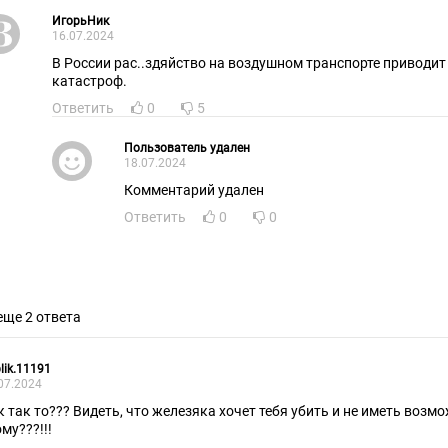
ИгорьНик
16.07.2024
В России рас..здяйство на воздушном транспорте приводит
катастроф.
Ответить
0
5
Пользователь удален
18.07.2024
Комментарий удален
Ответить
0
0
еще 2 ответа
lik.11191
07.2024
к так то??? Видеть, что железяка хочет тебя убить и не иметь воз
му???!!!