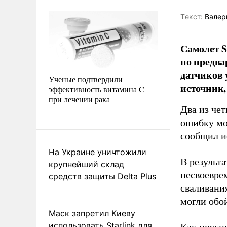
Tекст:
Валер
Самолет S
по предва
датчиков 
Ученые подтвердили
источник,
эффективность витамина C
при лечении рака
Два из че
ошибку мо
сообщил 
На Украине уничтожили
В результа
крупнейший склад
несвоевре
средств защиты Delta Plus
сваливания
могли обой
Маск запретил Киеву
использовать Starlink для