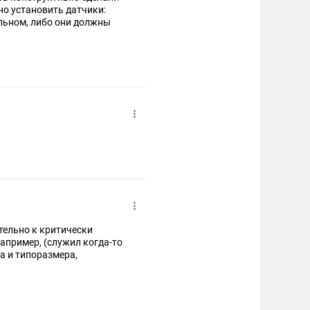
но установить датчики:
льном, либо они должны
тельно к критически
апример, (служил когда-то
та и типоразмера,