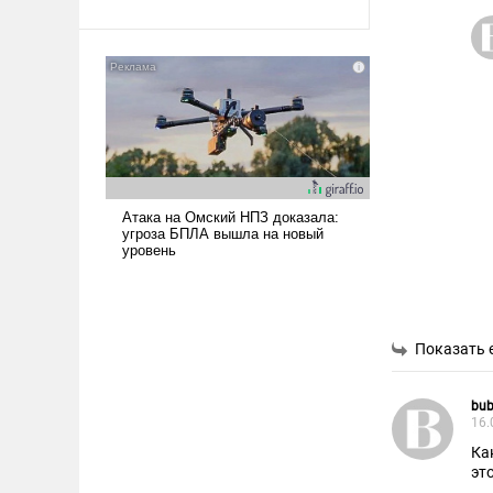
Ираном опустошила
американские арсеналы.
Сложившаяся ситуация
означает многолетний период
уязвимости США, например,
перед Китаем.
Показать 
bub
16.
Ка
это