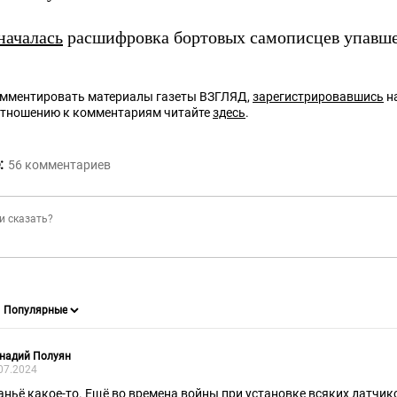
началась
расшифровка бортовых самописцев упавше
омментировать материалы газеты ВЗГЛЯД,
зарегистрировавшись
на
отношению к комментариям читайте
здесь
.
:
56
комментариев
надий Полуян
07.2024
аньё какое-то. Ещё во времена войны при установке всяких датчик