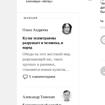
"з
да
бы
МНЕНИЯ
От
Ольга Андреева
Культ психотравмы
разрушает и человека, и
народ
Обиды на этот жестокий мир,
разрушающий нас, таких
хрупких и ранимых,
становятся новым культом,
постепенно вытесняя и
5 комментариев
отменяя традиционное
требование к человеку – быть
мужественным и твердым под
ударами судьбы, брать на себя
Александр Тимохин
ответственность, помогать
Безэкипажный корабль –