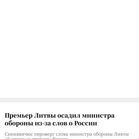
Премьер Литвы осадил министра
обороны из-за слов о России
Синкявичюс опроверг слова министра обороны Ливты
об угрозе со стороны России