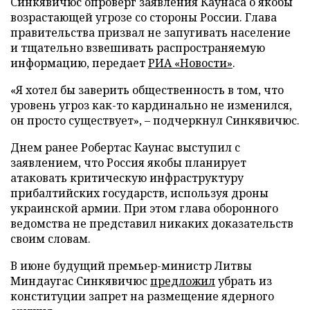
Синкявичюс опроверг заявления Каунаса о якобы
возрастающей угрозе со стороны России. Глава
правительства призвал не запугивать население
и тщательно взвешивать распространяемую
информацию, передает
РИА «Новости»
.
«Я хотел бы заверить общественность в том, что
уровень угроз как-то кардинально не изменился,
он просто существует», – подчеркнул Синкявичюс.
Днем ранее Робертас Каунас выступил с
заявлением, что Россия якобы планирует
атаковать критическую инфраструктуру
прибалтийских государств, используя дроны
украинской армии. При этом глава оборонного
ведомства не представил никаких доказательств
своим словам.
В июне будущий премьер-министр Литвы
Миндаугас Синкявичюс
предложил
убрать из
конституции запрет на размещение ядерного