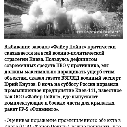
Фото: Министерство обороны РФ/
РИА Новости
Выбивание заводов «Файер Пойнт» критически
сказывается на всей военно-политической
стратегии Киева. Пользуясь дефицитом
современных средств ПВО у противника, мы
должны максимально наращивать ущерб этим
объектам, сказал газете ВЗГЛЯД военный эксперт
Юрий Кнутов. В ночь на субботу Россия поразила
промышленное предприятие Киев-111, известное
как ООО «Файер Пойнт», где выпускают
комплектующие и боевые части для крылатых
ракет FP-5 «Фламинго».
«Оценивая поражение промышленного объекта в
Киеве (ООО «Файер Пойнт»), важно понимать, что