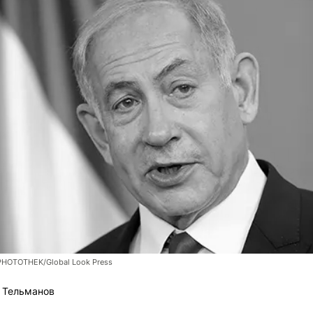
PHOTOTHEK/Global Look Press
 Тельманов