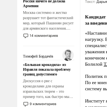
Россия ничего не должна
уязвимости США, например,
Tекст:
Дарья
Армении
перед Китаем.
Москва системно и жестко
Кандидат 
разрушает тот фантастический
за введен
мир, который Пашинян рисует
для армянского населения.
«Наставни
Мир, где этому населению все
14 комментариев
нагрузку. 
должны просто по
определению, где его
специалис
политические прожекты будут
уважения к
беспрекословно оплачиваться
Тимофей Бордачёв
конечном с
за счет российских
Болилой
Т
«Большая крокодила» из
налогоплательщиков и где за
Израиля показала проблему
свои поступки не нужно
границ допустимого
отвечать.
Политик п
Дискуссия о рве с
По ее мне
крокодилами для охраны
систему в
израильских тюрем – это
пример того, как быстро мы
Институт 
двигаемся по пути
9 комментариев