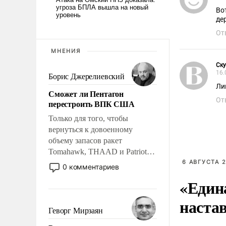
Во
де
От
МНЕНИЯ
Cк
16.
Борис Джерелиевский
Ли
Сможет ли Пентагон
От
перестроить ВПК США
Только для того, чтобы
вернуться к довоенному
объему запасов ракет
Tomahawk, THAAD и Patriot
США потребуется более трех
6 АВГУСТА 2
0 комментариев
лет. Даже небольшая война с
«Един
Ираном опустошила
американские арсеналы.
наста
Сложившаяся ситуация
Геворг Мирзаян
означает многолетний период