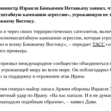
инистр Израиля Биньямин Нетаньяху заявил, чт
сштабную кампанию агрессии», угрожающую не т
жнему Востоку.
 и через своих террористических сателлитов, вк
полномасштабную кампанию агрессии, которая угро
но и всему Ближнему Востоку», – передает
ТАСС
со
ого премьера.
 призвал международное сообщество объединиться 
, угрожающей миру во всем мире. Он поблагодари
 за поддержку в отражении атак Ирана.
ремя генерал-майор запаса Армии обороны Израиля 
ветный удар по Ирану. «На нас напали. И я не дума
 нападали подобным образом», – заявил Даян.