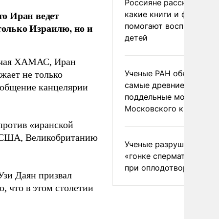
Россияне рассказали,
о Иран ведет
какие книги и фильмы
помогают воспитывать
олько Израилю, но и
детей
лючая ХАМАС, Иран
Ученые РАН обнаружил
жает не только
самые древние
общение канцелярии
поддельные монеты
Московского княжеств
против «иранской
л США, Великобританию
Ученые разрушили миф
«гонке сперматозоидов
при оплодотворении
Узи Даян призвал
ю, что в этом столетии