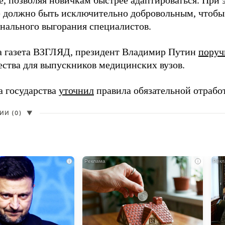
, позволяя новичкам быстрее адаптироваться. При 
 должно быть исключительно добровольным, чтобы 
нального выгорания специалистов.
а газета ВЗГЛЯД, президент Владимир Путин
поруч
ества для выпускников медицинских вузов.
а государства
уточнил
правила обязательной отрабо
И (0)
▼
i
i