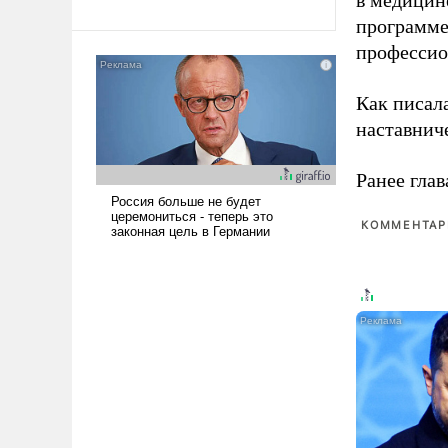
в медицине
революционных изменений.
То, что несколько лет назад
программе
было образом для
профессио
псевдонаучной фантастики,
стало всерьез обсуждаемой
Как писал
идеей.
наставнич
Ранее глав
КОММЕНТАРИ