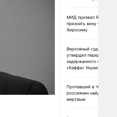
МИД призвал Японию
признать вину США за
Хиросиму
Верховный суд Швеции
утвердил передачу
задержанного сухогруз
«Каффа» Украине
Пропавший в Черногор
россиянин найден
мертвым