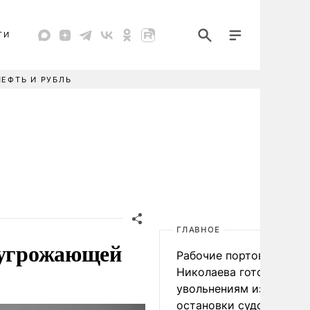
ТИ
НЕФТЬ И РУБЛЬ
ГЛАВНОЕ
, угрожающей
Рабочие портов Одессы
Николаева готовятся к
увольнениям из-за
остановки судоходства