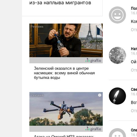
из-за наплыва мигрантов
Пол
16.
Ко
От
Нат
16.
Ой 
От
Све
16.
Во
От
Оле
16.