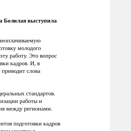
ла Болилая выступила
 неоплачиваемую
готовку молодого
ту работу. Это вопрос
ки кадров. И, в
– приводит слова
еральных стандартов.
низации работы и
ия между регионами.
ентов подготовки кадров