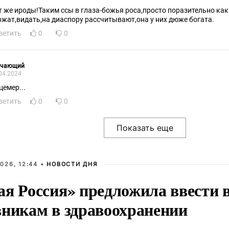
т же ироды!Таким ссы в глаза-божья роса,просто поразительно как
ржат,видать,на диаспору рассчитывают,она у них дюже богата.
ветить
0
0
учающий
04.2024
цемер...
ветить
0
0
026, 12:44 •
НОВОСТИ ДНЯ
ая Россия» предложила ввести
вникам в здравоохранении