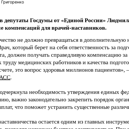
 Григоренко
в депутаты Госдумы от «Единой России» Людми
ие компенсаций для врачей-наставников.
чество не должно превращаться в дополнительную
Врач, который берет на себя ответственность за под
та, должен получать справедливую компенсацию за э
 труду медицинских работников и качества подготов
чете, это вопрос здоровья миллионов пациентов», 
АСС
.
одчеркнула необходимость утверждения единых фед
нию, важно законодательно закрепить порядок орга
ыплат, что поможет устранить существенные различ
наставничества остается одним из главных инструм