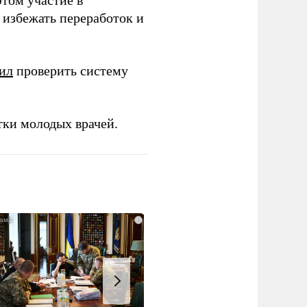
этом участие в
избежать переработок и
ил
проверить систему
тки молодых врачей.
i