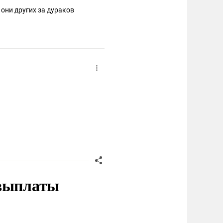
 они других за дураков
 выплаты