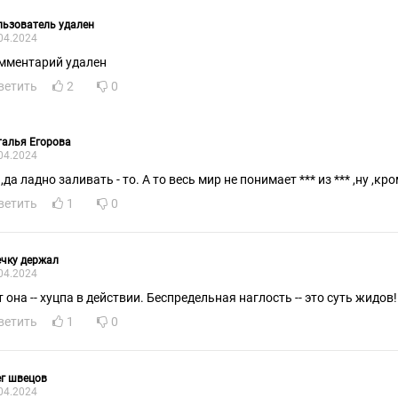
ьзователь удален
04.2024
мментарий удален
ветить
2
0
алья Егорова
04.2024
,да ладно заливать - то. А то весь мир не понимает *** из *** ,ну ,к
ветить
1
0
чку держал
04.2024
т она -- хуцпа в действии. Беспредельная наглость -- это суть жидов!
ветить
1
0
г швецов
04.2024