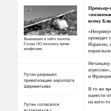
Премьер-м
«полнома
всему Бли
«Непрямую
проводит 
Выжившие в тайге пилоты
Cessna 182 питались тремя
Израилю, 
конфетами
израильск
Нетаньяху
агрессии»
Путин разрешил
и Францию
приватизацию аэропорта
Шереметьево
В то же в
нанести от
на кого-то
Путин согласился
встретиться с