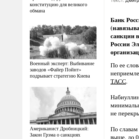
Tекст:
Дмитр
конституцию для великого
обмана
Банк Росс
(навязыва
санкции в
России Эл
организац
Военный эксперт: Выбивание
По ее сло
заводов «Файер Пойнт»
неприемле
подрывает стратегию Киева
ТАСС
.
Набиуллин
минимальн
не перекр
Американист Дробницкий:
По славам
Закон Грэма о санкциях
выше, до 0