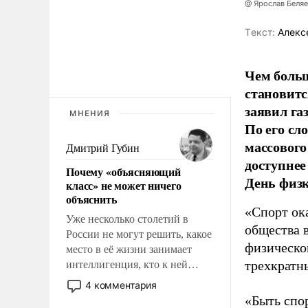
@ Ярослав Беля
Tекст:
Алекс
Чем больш
становитс
заявил г
МНЕНИЯ
По его сл
массового
Дмитрий Губин
доступнее
Почему «объясняющий
День физ
класс» не может ничего
объяснить
«Спорт ока
Уже несколько столетий в
общества 
России не могут решить, какое
физическо
место в её жизни занимает
трехкратн
интеллигенция, кто к ней
принадлежит, а кого из неё
4 комментария
исключили с правом
«Быть спо