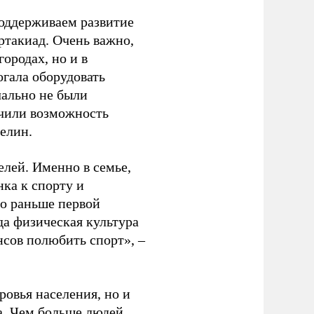
оддерживаем развитие
ртакиад. Очень важно,
ородах, но и в
гала оборудовать
чально не были
учили возможность
релин.
елей. Именно в семье,
ка к спорту и
до раньше первой
да физическая культура
нсов полюбить спорт», –
ровья населения, но и
а. Чем больше людей