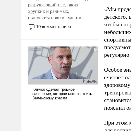
разрушающий нас, таких
«Мы продо
хрупких и ранимых,
детского, 
становятся новым культом,
чтобы спо
постепенно вытесняя и
10 комментариев
отменяя традиционное
небольших
требование к человеку – быть
спортивны
мужественным и твердым под
предусмот
ударами судьбы, брать на себя
регулярно 
ответственность, помогать
слабым, идти вперед и
Особое зн
адаптироваться.
считает о
здоровому
тренировки
становитс
пояснил о
При этом м
для воспи