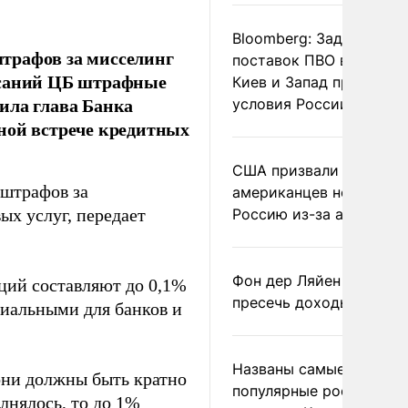
Bloomberg: Задержка
трафов за мисселинг
поставок ПВО вынудит
исаний ЦБ штрафные
Киев и Запад принять
ила глава Банка
условия России
ной встрече кредитных
США призвали
 штрафов за
американцев не посеща
х услуг, передает
Россию из-за атак ВСУ
Фон дер Ляйен призвал
ций составляют до 0,1%
пресечь доходы России
риальными для банков и
Названы самые
они должны быть кратно
популярные российски
лнялось, то до 1%