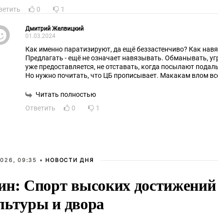
ветить
0
1
Дмитрий Желвицкий
01.03.2024
Как именно паратизируют, да ещё беззастенчиво? Как нав
Предлагать - ещё не означает навязывать. Обманывать, уг
уже предоставляется, не отставать, когда посылают подаль
Но нужно почитать, что ЦБ прописывает. Макакам влом все
не дают.
Читать полностью
Ответить
0
1
026, 09:35 •
НОВОСТИ ДНЯ
ин: Спорт высоких достижений 
льтуры и двора