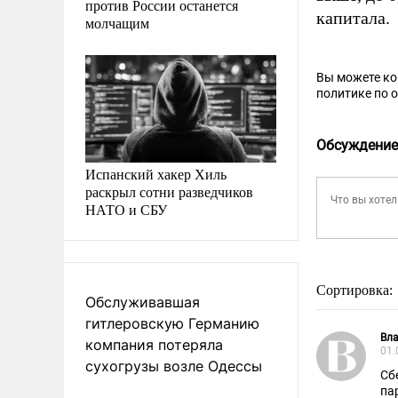
против России останется
капитала.
молчащим
Вы можете к
политике по 
Обсуждение
Испанский хакер Хиль
раскрыл сотни разведчиков
НАТО и СБУ
Сортировка:
Обслуживавшая
гитлеровскую Германию
Вл
компания потеряла
01.
сухогрузы возле Одессы
Сб
па