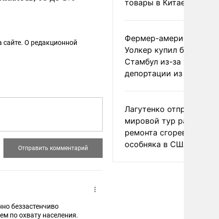
товары в Китае
Фермер-американец
 сайте. О редакционной
Уолкер купил билет в
Стамбул из-за угрозы
депортации из России
Лагутенко отправился в
мировой тур ради
ремонта сгоревшего
особняка в США
нно беззастенчиво
ем по охвату населения.