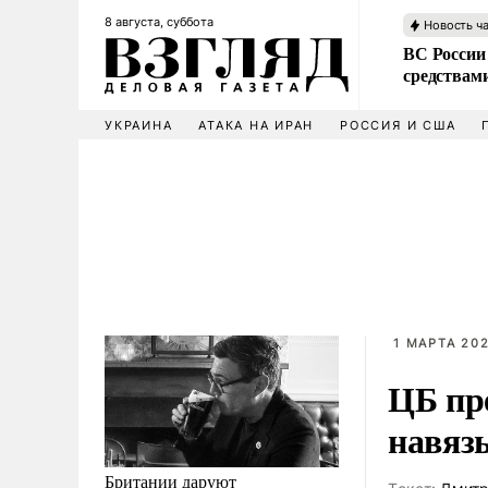
8 августа, суббота
Новость ч
ВС России 
средствам
УКРАИНА
АТАКА НА ИРАН
РОССИЯ И США
1 МАРТА 202
ЦБ пр
навяз
Британии даруют