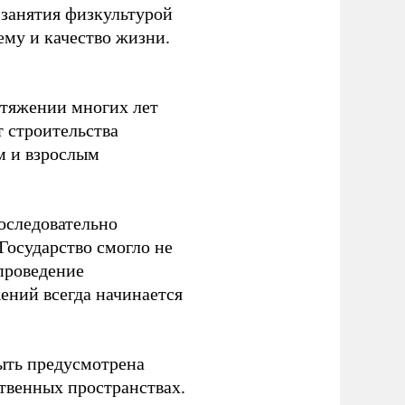
 занятия физкультурой
ему и качество жизни.
отяжении многих лет
т строительства
м и взрослым
оследовательно
Государство смогло не
проведение
ений всегда начинается
ыть предусмотрена
ственных пространствах.