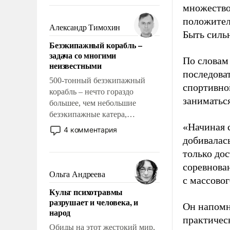
восстановления и без оного. И
множество
чем она отличается от просто
положител
образованных людей. Иногда
Александр Тимохин
Быть силь
казалось, что эти вопросы
Безэкипажный корабль –
решены раз и навсегда, но –
задача со многими
нет, не решены.
По словам
неизвестными
последоват
500-тонный безэкипажный
спортивно
корабль – нечто гораздо
заниматьс
большее, чем небольшие
безэкипажные катера,
применение которых уже
«Начиная 
4 комментария
стало обыденностью. Задача по
добивалас
созданию такого корабля очень
только до
сложна и амбициозна. Однако
соревнова
и ее реализация радикально
Ольга Андреева
с массовог
поднимет наши боевые
Культ психотравмы
возможности.
разрушает и человека, и
Он напомн
народ
практическ
Обиды на этот жестокий мир,