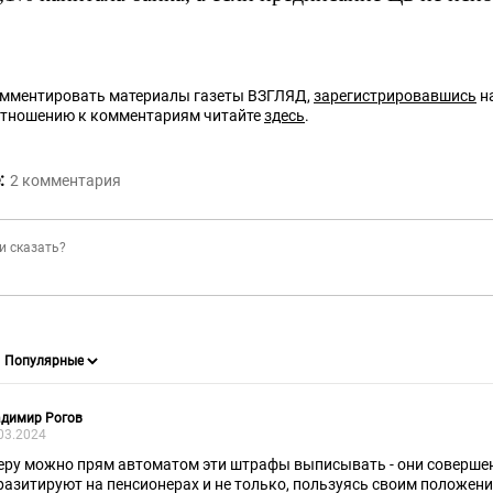
омментировать материалы газеты ВЗГЛЯД,
зарегистрировавшись
на
отношению к комментариям читайте
здесь
.
:
2
комментария
адимир Рогов
03.2024
еру можно прям автоматом эти штрафы выписывать - они соверше
разитируют на пенсионерах и не только, пользуясь своим положени