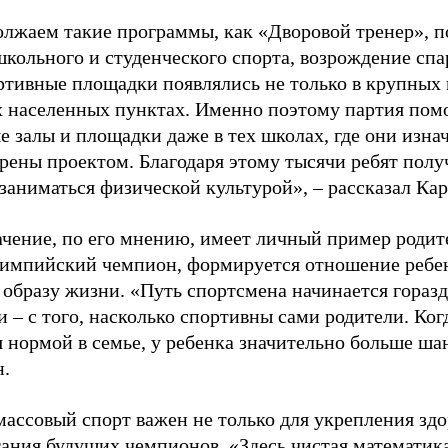
лжаем такие программы, как «Дворовой тренер», п
школьного и студенческого спорта, возрождение спа
ртивные площадки появлялись не только в крупных г
 населенных пунктах. Именно поэтому партия помо
е залы и площадки даже в тех школах, где они изна
рены проектом. Благодаря этому тысячи ребят пол
заниматься физической культурой», – рассказал Ка
ачение, по его мнению, имеет личный пример родит
лимпийский чемпион, формируется отношение ребен
 образу жизни. «Путь спортсмена начинается гораз
 – с того, насколько спортивны сами родители. Ког
я нормой в семье, у ребенка значительно больше ша
н.
ассовый спорт важен не только для укрепления здо
тания будущих чемпионов. «Здесь чистая математик