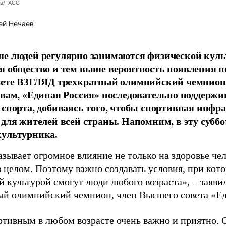
ев/ТАСС
ей Нечаев
е людей регулярно занимаются физической культ
я общество и тем выше вероятность появления 
азете ВЗГЛЯД трехкратный олимпийский чемпион
овам, «Единая Россия» последовательно поддержи
 спорта, добиваясь того, чтобы спортивная инфр
 для жителей всей страны. Напомним, в эту суббо
культурника.
зывает огромное влияние не только на здоровье чел
в целом. Поэтому важно создавать условия, при кот
й культурой смогут люди любого возраста», – заяви
ый олимпийский чемпион, член Высшего совета «Е
ртивным в любом возрасте очень важно и приятно. 