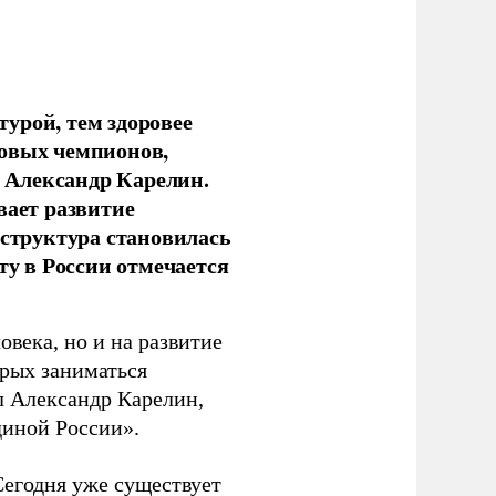
урой, тем здоровее
новых чемпионов,
 Александр Карелин.
вает развитие
аструктура становилась
ту в России отмечается
овека, но и на развитие
орых заниматься
л Александр Карелин,
диной России».
Сегодня уже существует