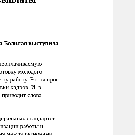
ла Болилая выступила
 неоплачиваемую
готовку молодого
ту работу. Это вопрос
ки кадров. И, в
– приводит слова
еральных стандартов.
низации работы и
ия между регионами.