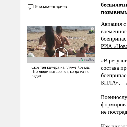
беспилотн
двигаемся по пути
9 комментариев
позывным
революционных изменений.
То, что несколько лет назад
было образом для
Авиация с
псевдонаучной фантастики,
временног
стало всерьез обсуждаемой
боеприпас
идеей.
РИА «Нов
«В резуль
состава п
боеприпасо
БПЛА», – 
Военнослу
формирова
не пострад
Как писал