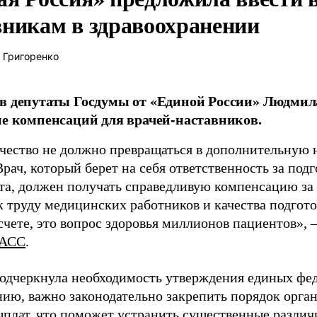
вникам в здравоохранении
 Григоренко
в депутаты Госдумы от «Единой России» Людми
ие компенсаций для врачей-наставников.
чество не должно превращаться в дополнительную
Врач, который берет на себя ответственность за под
та, должен получать справедливую компенсацию за э
 труду медицинских работников и качества подготов
чете, это вопрос здоровья миллионов пациентов», 
АСС
.
одчеркнула необходимость утверждения единых фед
нию, важно законодательно закрепить порядок орга
ыплат, что поможет устранить существенные различ