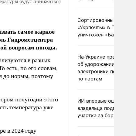
ературы будут понижаться
Сортировочный пункт
«Укрпочты» в Павлогра
звать самое жаркое
уничтожен «Бандероль
ель Гидрометцентра
ой вопросам погоды.
На Украине предупреди
ализуются в разных
об удорожании китайс
о есть, по его словам,
электроники после уда
я до нормы, поэтому
по портам
тором полугодии этого
ИИ впервые оштрафова
есть температура уже
владельца подмосковн
участка за борщевик
ре в 2024 году