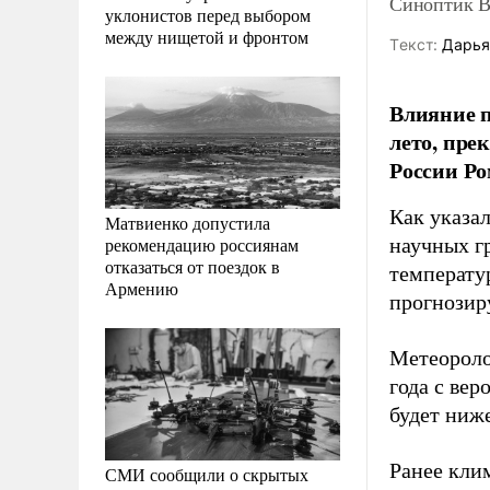
Синоптик В
уклонистов перед выбором
между нищетой и фронтом
Tекст:
Дарья
Влияние п
лето, пре
России Ро
Как указа
Матвиенко допустила
рекомендацию россиянам
научных гр
отказаться от поездок в
температу
Армению
прогнозир
Метеороло
года с вер
будет ниж
Ранее клим
СМИ сообщили о скрытых