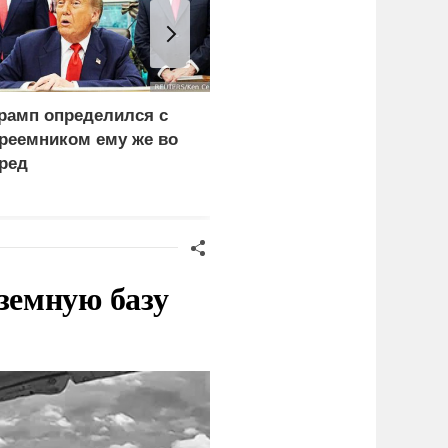
рамп определился с
Операция СБУ и
реемником ему же во
Зеленского привела к
ред
новому кризису в Киеве
земную базу