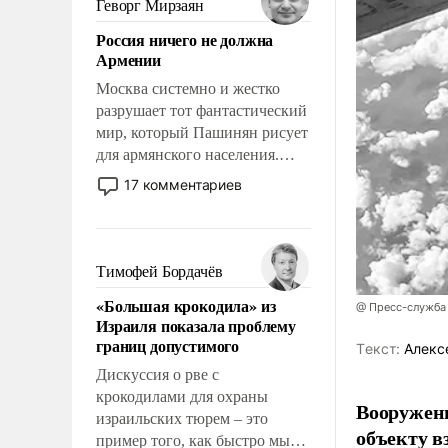
Геворг Мирзаян
означает многолетний период
Россия ничего не должна
уязвимости США, например,
Армении
перед Китаем.
Москва системно и жестко
разрушает тот фантастический
мир, который Пашинян рисует
для армянского населения.
Мир, где политические
17 комментариев
прожекты будут безусловно
оплачиваться за счет
российских
налогоплательщиков и где
Тимофей Бордачёв
Еревану за свои поступки не
«Большая крокодила» из
нужно отвечать.
@ Пресс-служба
Израиля показала проблему
границ допустимого
Tекст:
Алекс
Дискуссия о рве с
крокодилами для охраны
Вооружен
израильских тюрем – это
объекту в
пример того, как быстро мы