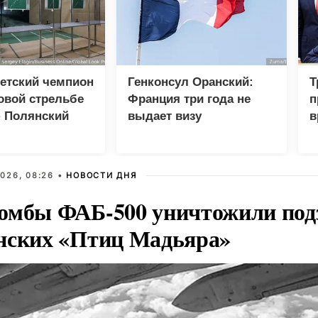
етский чемпион
Генконсул Оранский:
Т
овой стрельбе
Франция три года не
п
 Полянский
выдает визу
в
российскому дипломату
026, 08:26 •
НОВОСТИ ДНЯ
омбы ФАБ-500 уничтожили под
нских «Птиц Мадьяра»