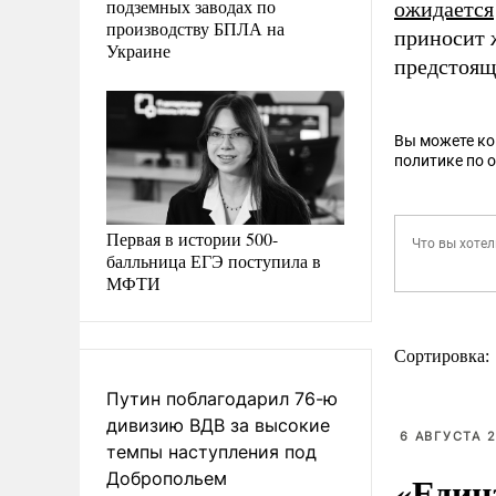
подземных заводах по
ожидается
производству БПЛА на
приносит ж
Украине
предстоящ
Вы можете к
политике по 
Первая в истории 500-
балльница ЕГЭ поступила в
МФТИ
Сортировка:
Путин поблагодарил 76-ю
дивизию ВДВ за высокие
6 АВГУСТА 2
темпы наступления под
«Един
Добропольем