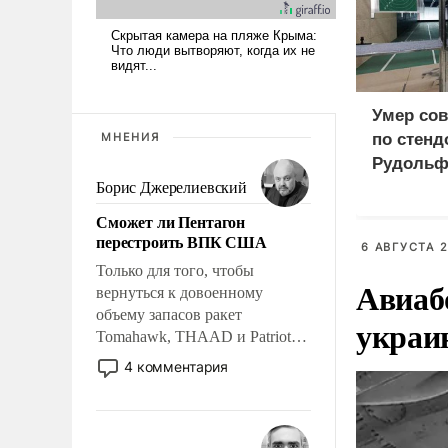
Умер сов
МНЕНИЯ
по стенд
Рудольф
Борис Джерелиевский
Сможет ли Пентагон
перестроить ВПК США
6 АВГУСТА 2
Только для того, чтобы
Авиаб
вернуться к довоенному
объему запасов ракет
украи
Tomahawk, THAAD и Patriot
США потребуется более трех
4 комментария
лет. Даже небольшая война с
Ираном опустошила
американские арсеналы.
Сложившаяся ситуация