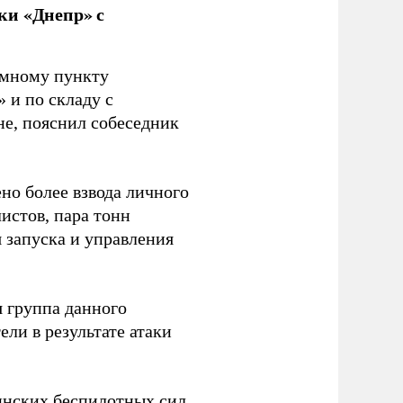
ки «Днепр» с
емному пункту
 и по складу с
не, пояснил собеседник
но более взвода личного
истов, пара тонн
я запуска и управления
 группа данного
ли в результате атаки
инских беспилотных сил