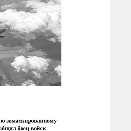
по замаскированному
ообщил боец войск