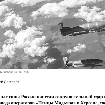
 Минобороны РФ/ТАСС
ей Дегтярёв
ные силы России нанесли сокрушительный удар 
звода операторов «Птицы Мадьяра» в Херсоне, с