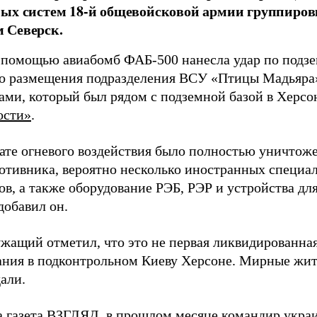
ых систем 18-й общевойсковой армии группиров
 Северск.
 помощью авиабомб ФАБ-500 нанесла удар по подз
о размещения подразделения ВСУ «Птицы Мадьяра»
ами, который был рядом с подземной базой в Херсо
ости»
.
тате огневого воздействия было полностью уничтоже
ротивника, вероятно несколько иностранных специал
в, а также оборудование РЭБ, РЭР и устройства дл
добавил он.
жащий отметил, что это не первая ликвидированная
ния в подконтрольном Киеву Херсоне. Мирные жите
али.
а газета ВЗГЛЯД, в прошлом месяце командир укра