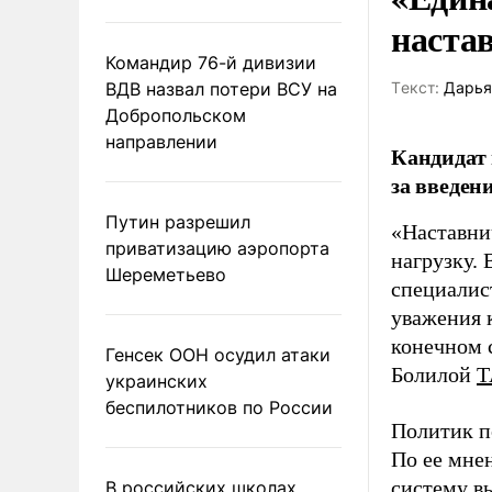
наста
Командир 76-й дивизии
ВДВ назвал потери ВСУ на
Tекст:
Дарья
Добропольском
направлении
Кандидат 
за введен
Путин разрешил
«Наставни
приватизацию аэропорта
нагрузку. 
Шереметьево
специалис
уважения к
конечном с
Генсек ООН осудил атаки
Болилой
Т
украинских
беспилотников по России
Политик п
По ее мне
систему в
В российских школах