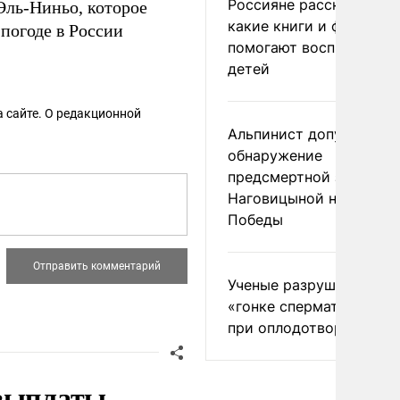
Россияне рассказали,
Эль-Ниньо, которое
какие книги и фильмы
 погоде в России
помогают воспитывать
детей
 сайте. О редакционной
Альпинист допустил
обнаружение
предсмертной записки
Наговицыной на пике
Победы
Ученые разрушили миф
«гонке сперматозоидов
при оплодотворении
 выплаты