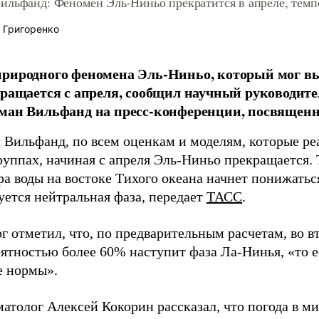
ильфанд: Феномен Эль-Ниньо прекратится в апреле, темп
 Григоренко
риродного феномена Эль-Ниньо, который мог вы
кращается с апреля, сообщил научный руководит
ман Вильфанд на пресс-конференции, посвященн
л Вильфанд, по всем оценкам и моделям, которые ре
уппах, начиная с апреля Эль-Ниньо прекращается. Т
ра воды на востоке Тихого океана начнет понижатьс
уется нейтральная фаза, передает
ТАСС
.
г отметил, что, по предварительным расчетам, во в
оятностью более 60% наступит фаза Ла-Нинья, «то 
е нормы».
атолог Алексей Кокорин рассказал, что погода в ми