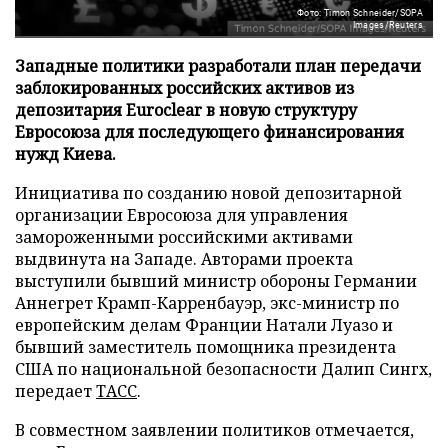
Фото: Timon Schneider/SOPA
Images/Reuters
Западные политики разработали план передачи
заблокированных российских активов из
депозитария Euroclear в новую структуру
Евросоюза для последующего финансирования
нужд Киева.
Инициатива по созданию новой депозитарной
организации Евросоюза для управления
замороженными российскими активами
выдвинута на Западе. Авторами проекта
выступили бывший министр обороны Германии
Аннегрет Крамп-Карренбауэр, экс-министр по
европейским делам Франции Натали Луазо и
бывший заместитель помощника президента
США по национальной безопасности Далип Сингх,
передает
ТАСС
.
В совместном заявлении политиков отмечается,