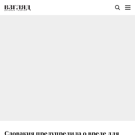
Словакия предупредила о вреде для