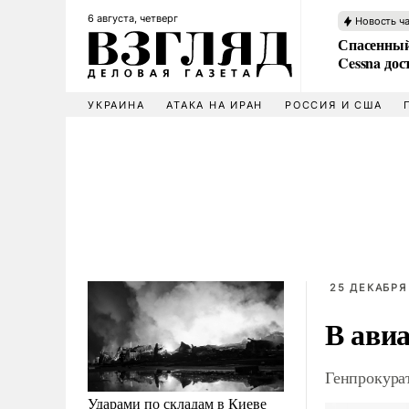
6 августа, четверг
Новость ч
Спасенный
Cessna дос
УКРАИНА
АТАКА НА ИРАН
РОССИЯ И США
25 ДЕКАБРЯ 
В ави
Генпрокурат
Ударами по складам в Киеве