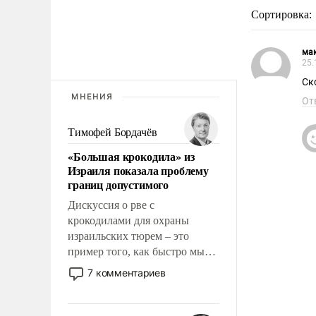
Сортировка:
ма
25.
Ск
МНЕНИЯ
От
Тимофей Бордачёв
«Большая крокодила» из
Израиля показала проблему
границ допустимого
Дискуссия о рве с
крокодилами для охраны
израильских тюрем – это
пример того, как быстро мы
двигаемся по пути
7 комментариев
революционных изменений.
То, что несколько лет назад
было образом для