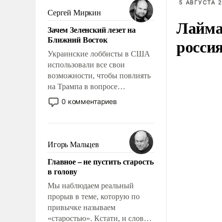
5 АВГУСТА 2
псевдонаучной фантастики,
Сергей Миркин
стало всерьез обсуждаемой
Лайма 
Зачем Зеленский лезет на
идеей.
Ближний Восток
росси
Украинские лоббисты в США
использовали все свои
возможности, чтобы повлиять
на Трампа в вопросе
предоставления вооружений
0 комментариев
своим нанимателям. Вероятно,
кому-то из тех, кто
консультирует Киев, пришла в
голову мысль: хорошо бы
Игорь Мальцев
продемонстрировать, что
Главное – не пустить старость
Украина вступила в
в голову
вооруженное противостояние
с Ираном.
Мы наблюдаем реальный
прорыв в теме, которую по
привычке называем
«старостью». Кстати, и слово-