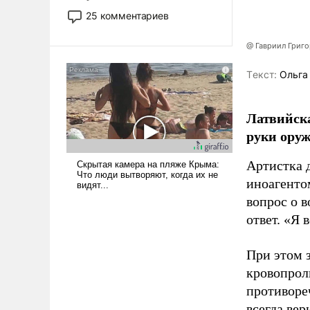
то это уже стараются не
25 комментариев
использовать – так же, как
«бабка», «дед», – хотя бы в
@ Гавриил Григ
образованной среде, потому
что оно уже несет негативные
Tекст:
Ольга
коннотации.
Латвийска
руки оруж
Артистка 
иноагентом
вопрос о 
ответ. «Я 
При этом з
кровопрол
противоре
всегда вер