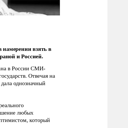
 намерении взять в
раной и Россией.
на в России СМИ-
государств. Отвечая на
 дала однозначный
 реального
решение любых
оптимистом, который