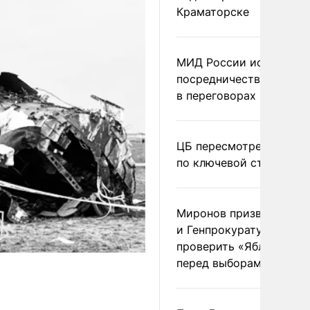
Краматорске
МИД России исключил
посредничество Герма
в переговорах по Украи
ЦБ пересмотрел прогно
по ключевой ставке
Миронов призвал Миню
и Генпрокуратуру
проверить «Яблоко»
перед выборами