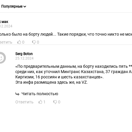
к мак
12.2024
олько было на борту людей... Такие порядки, что точно никто не м
ветить
0
0
Serg Boton
25.12.2024
«По предварительным данным, на борту находились пять **
среди них, как уточнил Минтранс Казахстана, 37 граждан 
Киргизии, 16 россиян и шесть казахстанцев».
Эта инфа размещена здесь же, на VZ.
Читать полностью
Ответить
1
0