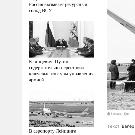
Россия вызывает ресурсный
голод ВСУ
Клинцевич: Путин
содержательно перестроил
ключевые контуры управления
армией
@ t.me/qr_tjm
Tекст:
Валер
В аэропорту Лейпцига