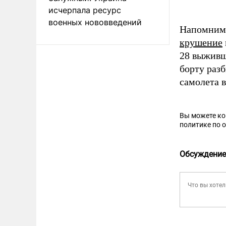
исчерпала ресурс
военных нововведений
Напомним,
крушение
28 выживш
борту раз
самолета в
Вы можете к
политике по 
Обсуждение