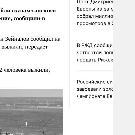
Пост Дмитриева о гибе
Европы из-за мигранто
 близ казахстанского
собрал миллион
ение, сообщили в
просмотров в X
н Зейналов сообщил на
В РЖД сообщили о
а выжили, передает
четвертой попытке
продать Рижский вокза
2 человека выжили,
Российские синхронис
завоевали золото на
чемпионате Европы