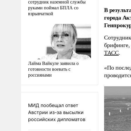
сотрудник наземной службы
руками поймал БПЛА со
В результ
взрывчаткой
города Ак
Генпрокур
Сотрудник
брифинге, 
ТАСС
.
Лайма Вайкуле заявила о
«По после
готовности воевать с
россиянами
проводится
МИД пообещал ответ
Австрии из-за высылки
российских дипломатов