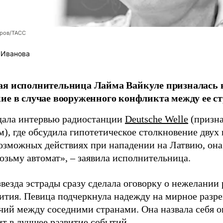
оров/ТАСС
 Иванова
я исполнительница Лайма Вайкуле призналась в
ие в случае вооруженного конфликта между ее ст
дала интервью радиостанции
Deutsche Welle
(призна
), где обсудила гипотетическое столкновение двух 
возможных действиях при нападении на Латвию, она
возьму автомат», – заявила исполнительница.
везда эстрады сразу сделала оговорку о нежелании
ития. Певица подчеркнула надежду на мирное раз
чий между соседними странами. Она назвала себя 
ит в лучшее развитие событий.