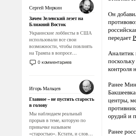
псевдонаучной фантастики,
Сергей Миркин
стало всерьез обсуждаемой
Он добави
Зачем Зеленский лезет на
идеей.
противово
Ближний Восток
российская
Украинские лоббисты в США
передает
Р
использовали все свои
возможности, чтобы повлиять
Аналитик 
на Трампа в вопросе
предоставления вооружений
поскольку
0 комментариев
своим нанимателям. Вероятно,
контроля н
кому-то из тех, кто
консультирует Киев, пришла в
Ранее Мин
голову мысль: хорошо бы
Игорь Мальцев
Бакшеевка
продемонстрировать, что
Главное – не пустить старость
центры, м
Украина вступила в
в голову
вооруженное противостояние
противника
с Ираном.
Мы наблюдаем реальный
орудий и 
прорыв в теме, которую по
привычке называем
Ранее рос
«старостью». Кстати, и слово-