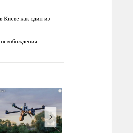
 Киеве как один из
 освобождения
i