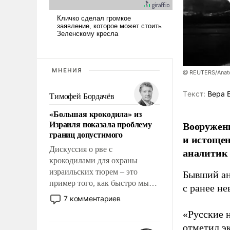
МНЕНИЯ
@ REUTERS/Anato
Tекст:
Вера 
Тимофей Бордачёв
«Большая крокодила» из
Израиля показала проблему
Вооруженн
границ допустимого
и истоще
Дискуссия о рве с
аналитик
крокодилами для охраны
израильских тюрем – это
Бывший ан
пример того, как быстро мы
с ранее н
двигаемся по пути
7 комментариев
революционных изменений.
«Русские 
То, что несколько лет назад
отметил э
было образом для