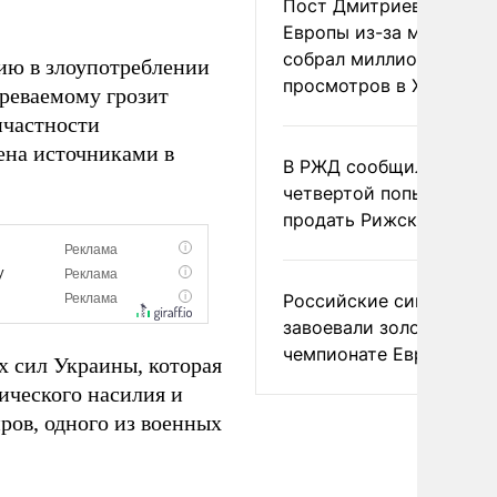
Пост Дмитриева о гибе
Европы из-за мигранто
собрал миллион
ию в злоупотреблении
просмотров в X
реваемому грозит
ичастности
ена источниками в
В РЖД сообщили о
четвертой попытке
продать Рижский вокза
Российские синхронис
завоевали золото на
чемпионате Европы
х сил Украины, которая
ического насилия и
ров, одного из военных