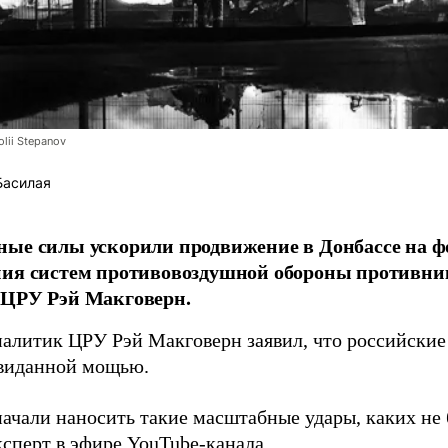
lii Stepanov
Басилая
ые силы ускорили продвижение в Донбассе на 
ния систем противовоздушной обороны противни
 ЦРУ Рэй Макговерн.
алитик ЦРУ Рэй Макговерн заявил, что российские 
евиданной мощью.
начали наносить такие масштабные удары, каких не 
ксперт в эфире YouTube-канала.