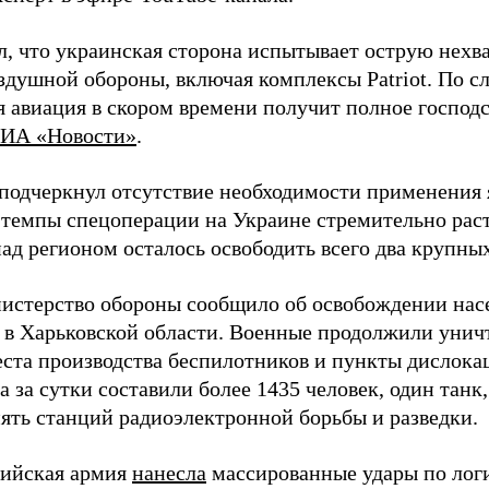
л, что украинская сторона испытывает острую нехв
здушной обороны, включая комплексы Patriot. По с
 авиация в скором времени получит полное господс
ИА «Новости»
.
подчеркнул отсутствие необходимости применения 
 темпы спецоперации на Украине стремительно раст
ад регионом осталось освободить всего два крупных
истерство обороны сообщило об освобождении нас
 в Харьковской области. Военные продолжили унич
еста производства беспилотников и пункты дислока
 за сутки составили более 1435 человек, один танк
пять станций радиоэлектронной борьбы и разведки.
сийская армия
нанесла
массированные удары по лог