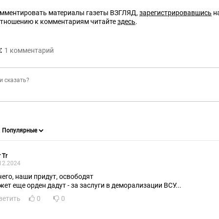
омментировать материалы газеты ВЗГЛЯД,
зарегистрировавшись
на
отношению к комментариям читайте
здесь
.
:
1
комментарий
 Tr
12.2024
чего, наши придут, освободят
жет еще орден дадут - за заслуги в деморализации ВСУ...
ветить
0
0