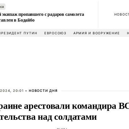
аса
 экипаж пропавшего с радаров самолета
НОВОС
тавлен в Бодайбо
ПРЕЗИДЕНТ ПУТИН
ЕВРОСОЮЗ
АРМИЯ И ВООРУЖЕНИЕ
2024, 20:01 •
НОВОСТИ ДНЯ
раине арестовали командира В
тельства над солдатами