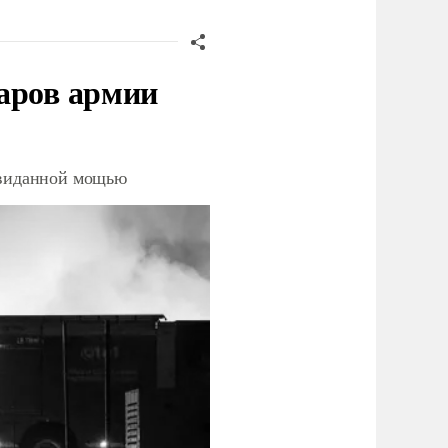
аров армии
невиданной мощью