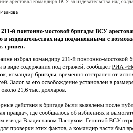
ине арестовал командира ВСУ за издевательства над солд
 Иванова
211-й понтонно-мостовой бригады ВСУ арестова
 в издевательствах над подчиненными с возможн
с. гривен.
раине избрал командиру 211-й понтонно-мостовой 
я в виде содержания под стражей, сообщает
РИА «Н
к, командир бригады, временно отстранен от исп
ей. Залог за его освобождение установлен в размере
 около 21,6 тыс. долларов.
рные действия в бригаде были выявлены после пуб
ая правда», где сообщалось об избиениях и вымога
м взвода Владиславом Пастухом. Генштаб ВСУ отре
для проверки этих фактов, а командир части был вр