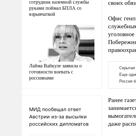
сотрудник наземной службы
своих обя
руками поймал БПЛА со
взрывчаткой
Офис генп
служебным
уголовное
Побережню
правоохра
Лайма Вайкуле заявила о
готовности воевать с
россиянами
Ранее газ
занимаетс
МИД пообещал ответ
вымогател
Австрии из-за высылки
даже расп
российских дипломатов