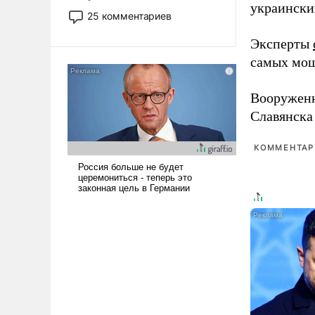
украински
то это уже стараются не
25 комментариев
использовать – так же, как
«бабка», «дед», – хотя бы в
Эксперты
образованной среде, потому
самых мощ
что оно уже несет негативные
коннотации.
Вооружен
Славянска
КОММЕНТАРИ