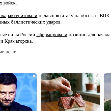
х войск.
охарактеризовали
недавнюю атаку на объекты ВПК в
ных баллистических ударов.
ные силы России
сформировали
позиции для начала
 и Краматорска.
И (6)
▼
i
i