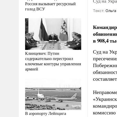
Суд на Укра
Россия вызывает ресурсный
голод ВСУ
Tекст:
Ольга
Командир 
обвинению
в 908,4 ты
Суд на Ук
Клинцевич: Путин
содержательно перестроил
пресечени
ключевые контуры управления
Побережню
армией
обязанност
составляет
Неправоме
«Украинск
командиро
комиссию 
В аэропорту Лейпцига