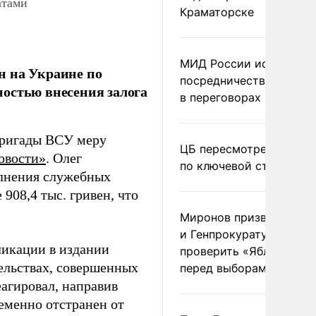
атами
Краматорске
МИД России исключил
н на Украине по
посредничество Герма
остью внесения залога
в переговорах по Украи
бригады ВСУ меру
ЦБ пересмотрел прогно
овости»
. Олег
по ключевой ставке
олнения служебных
 908,4 тыс. гривен, что
Миронов призвал Миню
и Генпрокуратуру
ликации в издании
проверить «Яблоко»
тельствах, совершенных
перед выборами
агировал, направив
еменно отстранен от