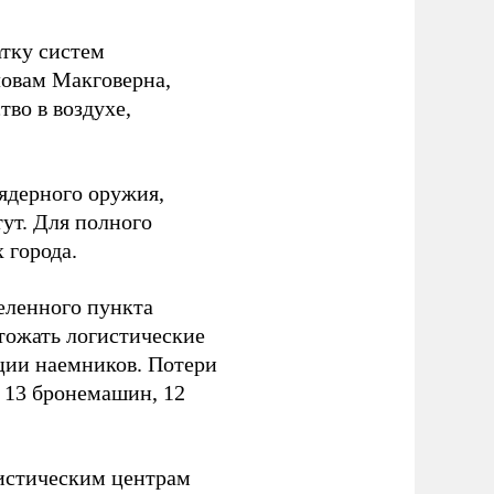
атку систем
ловам Макговерна,
тво в воздухе,
ядерного оружия,
ут. Для полного
 города.
еленного пункта
тожать логистические
ции наемников. Потери
, 13 бронемашин, 12
истическим центрам