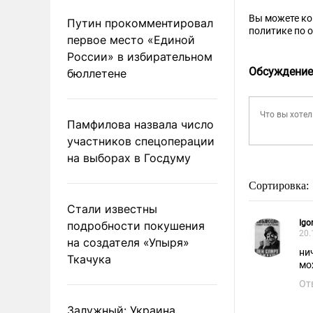
Вы можете к
Путин прокомментировал
политике по 
первое место «Единой
России» в избирательном
Обсуждение
бюллетене
Памфилова назвала число
участников спецоперации
на выборах в Госдуму
Сортировка:
Стали известны
Igor
подробности покушения
20.
на создателя «Упыря»
ни
Ткачука
мо
От
Залужный: Украина