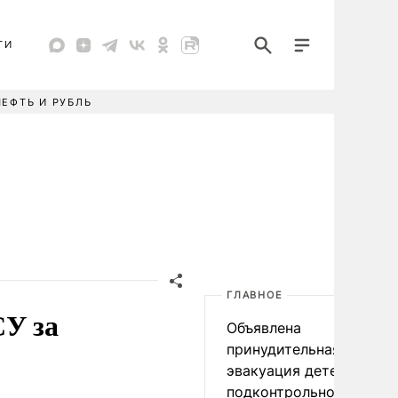
ТИ
НЕФТЬ И РУБЛЬ
ГЛАВНОЕ
СУ за
Объявлена
принудительная
эвакуация детей в
подконтрольном Киеву