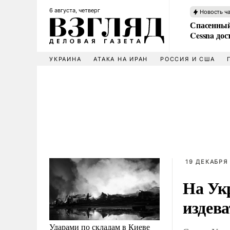
6 августа, четверг
Новость ч
Спасенный
Cessna дос
УКРАИНА
АТАКА НА ИРАН
РОССИЯ И США
19 ДЕКАБРЯ 
На Ук
издева
Ударами по складам в Киеве