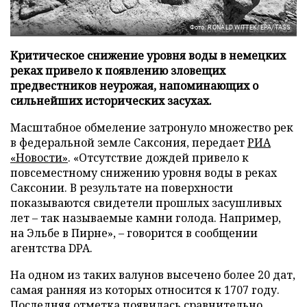
Фото: RONALD WITTEK/EPA/TASS
Критическое снижение уровня воды в немецких
реках привело к появлению зловещих
предвестников неурожая, напоминающих о
сильнейших исторических засухах.
Масштабное обмеление затронуло множество рек
в федеральной земле Саксония, передает
РИА
«Новости»
. «Отсутствие дождей привело к
повсеместному снижению уровня воды в реках
Саксонии. В результате на поверхности
показываются свидетели прошлых засушливых
лет – так называемые камни голода. Например,
на Эльбе в Пирне», – говорится в сообщении
агентства DPA.
На одном из таких валунов высечено более 20 дат,
самая ранняя из которых относится к 1707 году.
Последняя отметка появилась сравнительно