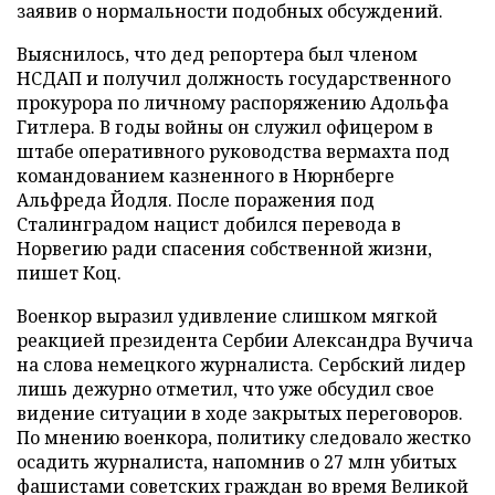
заявив о нормальности подобных обсуждений.
Выяснилось, что дед репортера был членом
НСДАП и получил должность государственного
прокурора по личному распоряжению Адольфа
Гитлера. В годы войны он служил офицером в
штабе оперативного руководства вермахта под
командованием казненного в Нюрнберге
Альфреда Йодля. После поражения под
Сталинградом нацист добился перевода в
Норвегию ради спасения собственной жизни,
пишет Коц.
Военкор выразил удивление слишком мягкой
реакцией президента Сербии Александра Вучича
на слова немецкого журналиста. Сербский лидер
лишь дежурно отметил, что уже обсудил свое
видение ситуации в ходе закрытых переговоров.
По мнению военкора, политику следовало жестко
осадить журналиста, напомнив о 27 млн убитых
фашистами советских граждан во время Великой