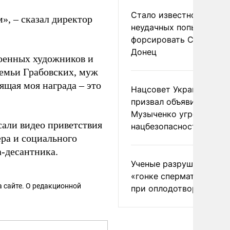
Стало известно о
м», – сказал директор
неудачных попытках ВС
форсировать Северски
Донец
военных художников и
семьи Грабовских, муж
ящая моя награда – это
Нацсовет Украины по Т
призвал объявить
Музыченко угрозой
сали видео приветствия
нацбезопасности
ера и социального
а-десантника.
Ученые разрушили миф
«гонке сперматозоидов
 сайте. О редакционной
при оплодотворении