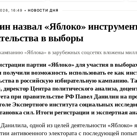
026, 16:49 •
НОВОСТИ ДНЯ
ин назвал «Яблоко» инструмен
тельства в выборы
 кампанию «Яблока» в зарубежных соцсетях вложены мил
истрации партии «Яблоко» для участия в выбора
 получили возможность использовать ее как ин
ства в российскую избирательную кампанию. Та
, директор Центра политического анализа, доце
тета при правительстве РФ Павел Данилин на п
толе Экспертного института социальных исслед
становка сил. Итоги регистрации и экспертная ан
 Данилила, одной из целей деятельности «Яблоко» 
ртии антивоенного электората с последующей попыт