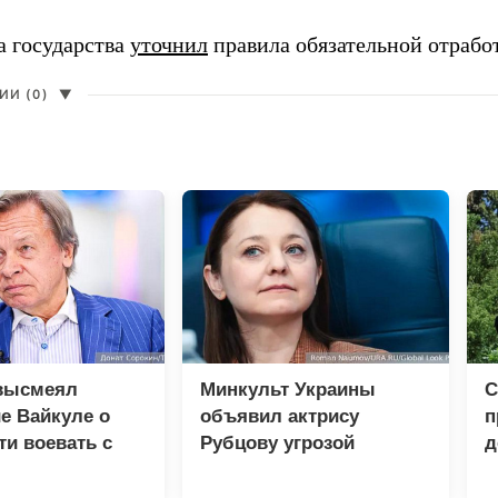
а государства
уточнил
правила обязательной отрабо
И (0)
▼
высмеял
Минкульт Украины
С
е Вайкуле о
объявил актрису
п
ти воевать с
Рубцову угрозой
д
национальной
к
безопасности