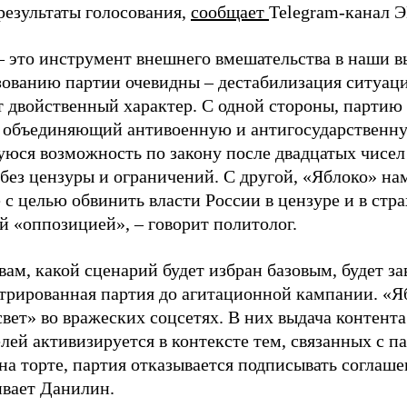
результаты голосования,
сообщает
Telegram-канал 
– это инструмент внешнего вмешательства в наши в
зованию партии очевидны – дестабилизация ситуаци
т двойственный характер. С одной стороны, партию
, объединяющий антивоенную и антигосударственну
юся возможность по закону после двадцатых чисел
 без цензуры и ограничений. С другой, «Яблоко» н
 с целью обвинить власти России в цензуре и в стра
й «оппозицией», – говорит политолог.
вам, какой сценарий будет избран базовым, будет за
стрированная партия до агитационной кампании. «Я
свет» во вражеских соцсетях. В них выдача контент
лей активизируется в контексте тем, связанных с па
на торте, партия отказывается подписывать соглаше
ивает Данилин.