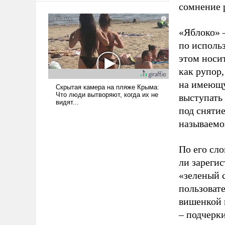
сомнение 
было образом для
псевдонаучной фантастики,
стало всерьез обсуждаемой
«Яблоко» 
идеей.
по исполь
этом носи
как рупор
на имеющу
выступать
под снятие
называемо
По его сло
ли зареги
«зеленый 
пользовате
вишенкой 
– подчерк