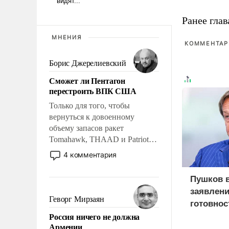
Ранее глав
МНЕНИЯ
КОММЕНТАРИ
Борис Джерелиевский
Сможет ли Пентагон
перестроить ВПК США
Только для того, чтобы
вернуться к довоенному
объему запасов ракет
Tomahawk, THAAD и Patriot
США потребуется более трех
4 комментария
лет. Даже небольшая война с
Ираном опустошила
Пушков 
американские арсеналы.
заявлени
Сложившаяся ситуация
Геворг Мирзаян
готовнос
означает многолетний период
Россия ничего не должна
Россией
уязвимости США, например,
Армении