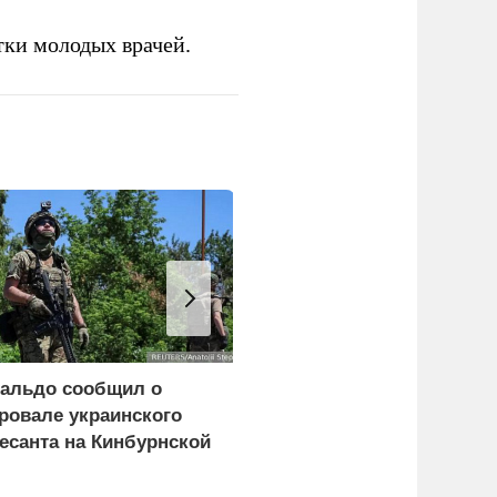
тки молодых врачей.
альдо сообщил о
Минобороны
ровале украинского
опубликовало видео
есанта на Кинбурнской
удара по
осе
логистическому центру
ВСУ под Киевом