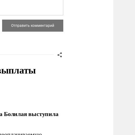
 выплаты
ла Болилая выступила
 неоплачиваемую