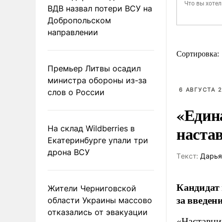
ВДВ назвал потери ВСУ на
Добропольском
направлении
Сортировка:
Премьер Литвы осадил
министра обороны из-за
6 АВГУСТА 2
слов о России
«Един
наста
На склад Wildberries в
Екатеринбурге упали три
дрона ВСУ
Tекст:
Дарья
Кандидат 
Жители Черниговской
за введен
области Украины массово
отказались от эвакуации
«Наставни