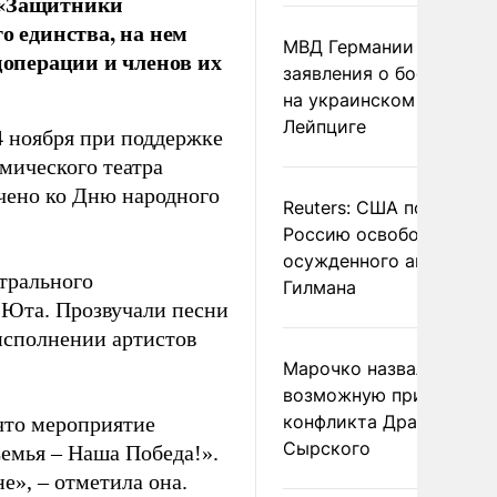
 «Защитники
о единства, на нем
МВД Германии отвергл
цоперации и членов их
заявления о боеприпас
на украинском самолет
Лейпциге
 ноября при поддержке
мического театра
чено ко Дню народного
Reuters: США попросил
Россию освободить
осужденного американ
трального
Гилмана
 Юта. Прозвучали песни
 исполнении артистов
Марочко назвал
возможную причину
конфликта Драпатого и
что мероприятие
Сырского
Семья – Наша Победа!».
не», – отметила она.