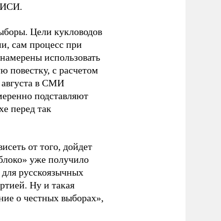
ЭИСИ.
ыборы. Цели кукловодов
и, сам процесс при
 намерены использовать
ю повестку, с расчетом
 августа в СМИ
амеренно подставляют
хе перед так
висеть от того, дойдет
блоко» уже получило
а для русскоязычных
ртией. Ну и такая
ние о честных выборах»,