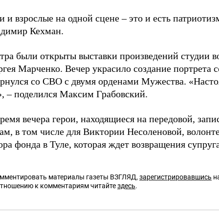
и и взрослые на одной сцене – это и есть патриотиз
димир Кехман.
атра были открыты выставки произведений студии 
ргея Марченко. Вечер украсило создание портрета 
ернулся со СВО с двумя орденами Мужества. «Насто
», – поделился Максим Грабовский.
ремя вечера герои, находящиеся на передовой, запи
ам, в том числе для Виктории Несоленовой, волонт
ра фонда в Туле, которая ждет возвращения супруг
омментировать материалы газеты ВЗГЛЯД,
зарегистрировавшись
на
отношению к комментариям читайте
здесь
.