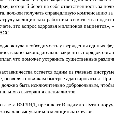
Врач, который берет на себя ответственность за под
та, должен получать справедливую компенсацию за э
 труду медицинских работников и качества подготов
чете, это вопрос здоровья миллионов пациентов», 
АСС
.
одчеркнула необходимость утверждения единых фед
нию, важно законодательно закрепить порядок орга
ыплат, что поможет устранить существенные различ
наставничества остается одним из главных инструм
, позволяя новичкам быстрее адаптироваться. При 
 должно быть исключительно добровольным, чтобы 
нального выгорания специалистов.
а газета ВЗГЛЯД, президент Владимир Путин
поруч
ества для выпускников медицинских вузов.