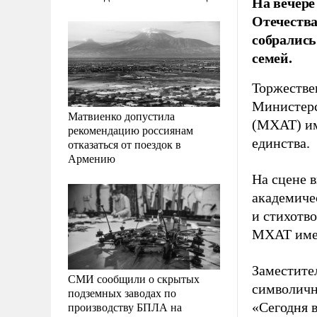
На вечере
Отечества
собрались
семей.
Торжестве
Министерс
Матвиенко допустила
(МХАТ) им
рекомендацию россиянам
единства.
отказаться от поездок в
Армению
На сцене 
академиче
и стихотво
МХАТ имен
Заместите
СМИ сообщили о скрытых
символичн
подземных заводах по
производству БПЛА на
«Сегодня в