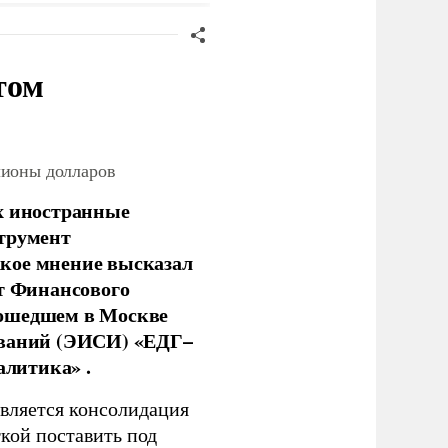
том
лионы долларов
х иностранные
струмент
кое мнение высказал
нт Финансового
рошедшем в Москве
ований (ЭИСИ) «ЕДГ–
алитика» .
является консолидация
кой поставить под