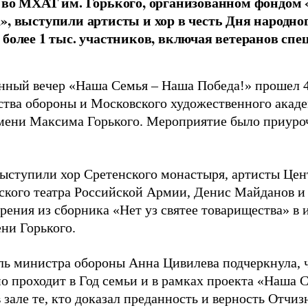
 во МХАТ им. Горького, организованном фондом
», выступили артисты и хор в честь Дня народног
 более 1 тыс. участников, включая ветеранов спе
нный вечер «Наша Семья – Наша Победа!» прошел 4
тва обороны и Московского художественного акаде
ени Максима Горького. Мероприятие было приуро
выступили хор Сретенского монастыря, артисты Цен
ского театра Российской Армии, Денис Майданов и
рения из сборника «Нет уз святее товарищества» в
и Горького.
ль министра обороны Анна Цивилева подчеркнула, 
о проходит в Год семьи и в рамках проекта «Наша 
 зале те, кто доказал преданность и верность Отчиз