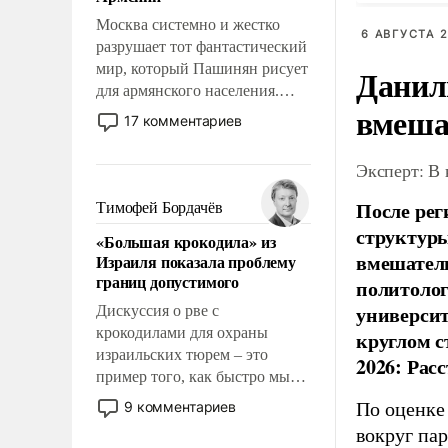
перед Китаем.
Москва системно и жестко
6 АВГУСТА 2
разрушает тот фантастический
мир, который Пашинян рисует
Данил
для армянского населения.
вмеша
Мир, где политические
17 комментариев
прожекты будут безусловно
оплачиваться за счет
Эксперт: В
российских
налогоплательщиков и где
После рег
Тимофей Бордачёв
Еревану за свои поступки не
структуры
«Большая крокодила» из
нужно отвечать.
вмешатель
Израиля показала проблему
границ допустимого
политолог
универси
Дискуссия о рве с
крокодилами для охраны
круглом с
израильских тюрем – это
2026: Рас
пример того, как быстро мы
двигаемся по пути
9 комментариев
По оценке
революционных изменений.
вокруг па
То, что несколько лет назад