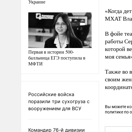
Украине
«Когда дет
МХАТ Вла
В фойе те
работы Се
которой в
Первая в истории 500-
моя семья
балльница ЕГЭ поступила в
МФТИ
Также во в
своим жен
координато
Российские войска
поразили три сухогруза с
Вы можете к
вооружением для ВСУ
политике по 
Командир 76-й дивизии