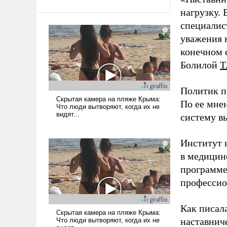
нагрузку. 
специалис
уважения к
конечном с
Болилой
Т
Политик п
По ее мне
систему в
Институт 
в медицине
программе
профессио
Как писал
наставнич