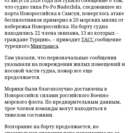
«3 августа 2026 года поступило сообщение о том,
что судно типа Ро-Ро Nadezhda, следовавшее из
порта Новороссийска в Самсун, поверглось атаке
беспилотников примерно в 20 морских милях от
побережья Новороссийска. На борту судна
находились 22 члена экипажа, 13 из которых –
граждане Турции», – приводит
ТАСС
сообщение
турецкого
Минтранса
.
Там указали, что первоначальные сообщения
указывали на повреждения жилых помещений и
носовой части судна, пожар все еще
продолжается.
Моряки были благополучно доставлены в
Новороссийск силами российского Военно-
морского флота. По предварительным данным,
трое членов команды могут находиться в
тяжелом состоянии.
Возгорание на борту продолжается, но
спасательная операция пока невозможна из-за