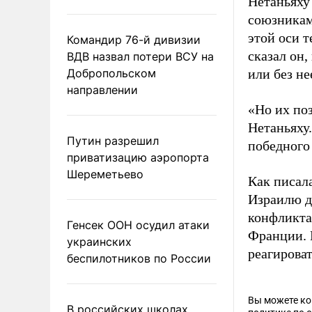
Нетаньяху
союзникам.
этой оси 
Командир 76-й дивизии
сказал он,
ВДВ назвал потери ВСУ на
Добропольском
или без не
направлении
«Но их поз
Нетаньяху.
Путин разрешил
победного
приватизацию аэропорта
Шереметьево
Как писал
Израилю д
конфликта
Генсек ООН осудил атаки
Франции. Н
украинских
реагирова
беспилотников по России
Вы можете к
В российских школах