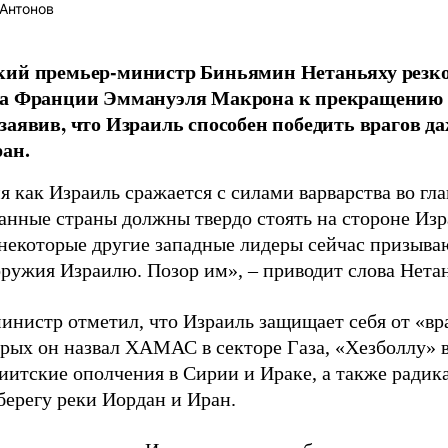
Антонов
кий премьер-министр Биньямин Нетаньяху резко
та Франции Эммануэля Макрона к прекращению 
заявив, что Израиль способен победить врагов д
ран.
я как Израиль сражается с силами варварства во гла
анные страны должны твердо стоять на стороне Изр
некоторые другие западные лидеры сейчас призываю
оружия Израилю. Позор им», – приводит слова Нета
инистр отметил, что Израиль защищает себя от «вр
орых он назвал ХАМАС в секторе Газа, «Хезболлу» в
иитские ополчения в Сирии и Ираке, а также радик
берегу реки Иордан и Иран.