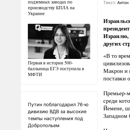
подземных заводах по
Tекст:
Антон 
производству БПЛА на
Украине
Израильс
президен
Израилю, 
других ст
«В то врем
Первая в истории 500-
цивилизов
балльница ЕГЭ поступила в
Макрон и 
МФТИ
поставки 
Премьер-м
среди кот
Путин поблагодарил 76-ю
Йемене, ш
дивизию ВДВ за высокие
Западном 
темпы наступления под
Добропольем