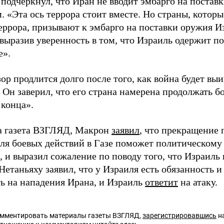
 подчеркнул, что Иран не вводит эмбарго на постав
 «Эта ось террора стоит вместе. Но страны, котор
террора, призывают к эмбарго на поставки оружия И
 выразив уверенность в том, что Израиль одержит п
е».
ор продлится долго после того, как война будет выи
 Он заверил, что его страна намерена продолжать б
 конца».
а газета ВЗГЛЯД, Макрон
заявил
, что прекращение 
ля боевых действий в Газе поможет политическому
, и выразил сожаление по поводу того, что Израил
етаньяху заявил, что у Израиля есть обязанность и
ть на нападения Ирана, и Израиль
ответит
на атаку.
омментировать материалы газеты ВЗГЛЯД,
зарегистрировавшись
на