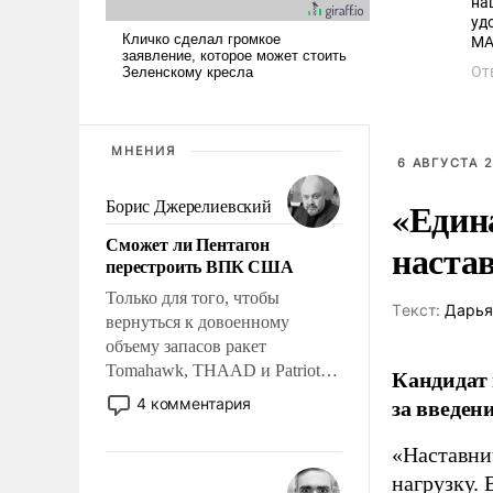
нация предателей и мерзавцев. Помним 
удоволь
От
МНЕНИЯ
6 АВГУСТА 2
«Един
Борис Джерелиевский
Сможет ли Пентагон
наста
перестроить ВПК США
Только для того, чтобы
Tекст:
Дарья
вернуться к довоенному
объему запасов ракет
Tomahawk, THAAD и Patriot
Кандидат 
США потребуется более трех
за введен
4 комментария
лет. Даже небольшая война с
Ираном опустошила
«Наставни
американские арсеналы.
нагрузку. 
Сложившаяся ситуация