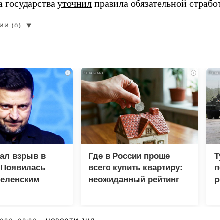
а государства
уточнил
правила обязательной отрабо
И (0)
▼
i
i
зал взрыв в
Где в России проще
Т
 Появилась
всего купить квартиру:
п
Зеленским
неожиданный рейтинг
р