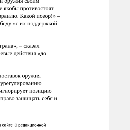
ки оружия своим
ые якобы противостоят
зраилю. Какой позор!» –
обеду «с их поддержкой
грана», – сказал
оевые действия «до
поставок оружия
 урегулированию
ь игнорирует позицию
 право защищать себя и
 сайте. О редакционной