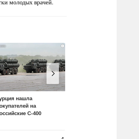
тки молодых врачей.
i
урция нашла
Россия больше не буде
окупателей на
церемониться - теперь
оссийские C-400
это законная цель в
Германии