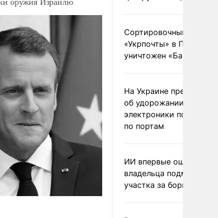
вки оружия Израилю
Сортировочный пункт
«Укрпочты» в Павлогра
уничтожен «Бандероль
На Украине предупреди
об удорожании китайс
электроники после уда
по портам
ИИ впервые оштрафова
владельца подмосковн
участка за борщевик