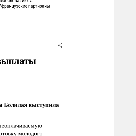
 выплаты
ла Болилая выступила
 неоплачиваемую
готовку молодого