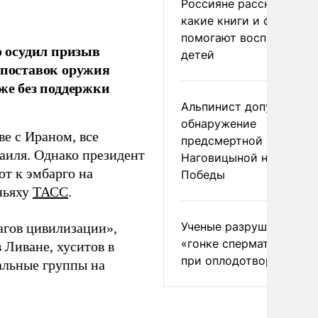
Россияне рассказали,
какие книги и фильмы
помогают воспитывать
 осудил призыв
детей
поставок оружия
аже без поддержки
Альпинист допустил
обнаружение
ве с Ираном, все
предсмертной записки
аиля. Однако президент
Наговицыной на пике
т к эмбарго на
Победы
ньяху
ТАСС
.
Ученые разрушили миф
агов цивилизации»,
«гонке сперматозоидов
 Ливане, хуситов в
при оплодотворении
альные группы на