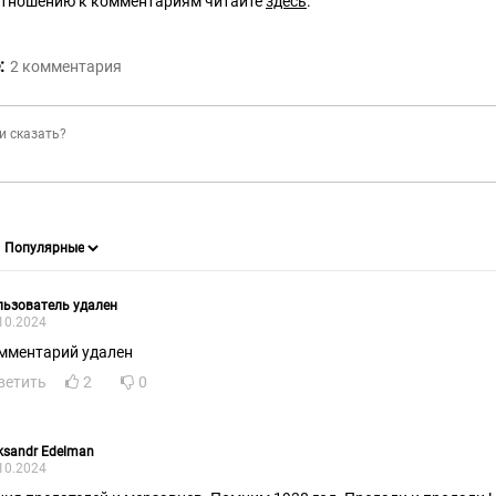
отношению к комментариям читайте
здесь
.
:
2
комментария
ьзователь удален
10.2024
мментарий удален
ветить
2
0
ksandr Edelman
10.2024