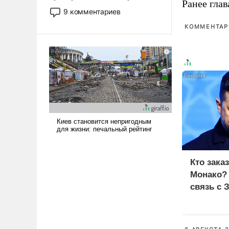
Ранее глав
двигаемся по пути
9 комментариев
революционных изменений.
КОММЕНТАРИ
То, что несколько лет назад
было образом для
псевдонаучной фантастики,
стало всерьез обсуждаемой
идеей.
Кто зака
Монако?
связь с 