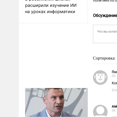
политике по 
расширили изучение ИИ
на уроках информатики
Обсуждение
Сортировка:
Пол
05.
Ко
От
Ale
06.