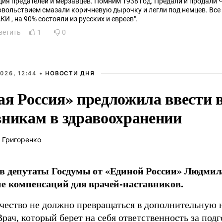
1938 год. Предали и продали Чехословакию. С
ствием смазали коричневую дырочку и легли под немцев. Все "французские партизаны
МАКИ , на 90% состояли из русских и евреев".
ветить
1
0
026, 12:44 •
НОВОСТИ ДНЯ
ая Россия» предложила ввести
вникам в здравоохранении
 Григоренко
в депутаты Госдумы от «Единой России» Людми
ие компенсаций для врачей-наставников.
чество не должно превращаться в дополнительную
Врач, который берет на себя ответственность за под