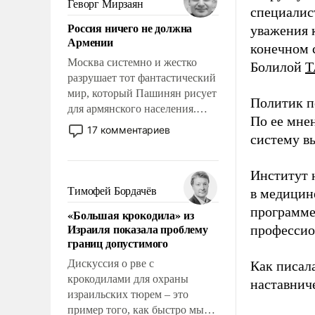
Геворг Мирзаян
специалис
означает многолетний период
Россия ничего не должна
уважения к
уязвимости США, например,
Армении
перед Китаем.
конечном с
Москва системно и жестко
Болилой
Т
разрушает тот фантастический
мир, который Пашинян рисует
Политик п
для армянского населения.
По ее мне
Мир, где политические
17 комментариев
систему в
прожекты будут безусловно
оплачиваться за счет
российских
Институт 
налогоплательщиков и где
Тимофей Бордачёв
в медицине
Еревану за свои поступки не
программе
«Большая крокодила» из
нужно отвечать.
Израиля показала проблему
профессио
границ допустимого
Дискуссия о рве с
Как писал
крокодилами для охраны
наставнич
израильских тюрем – это
пример того, как быстро мы