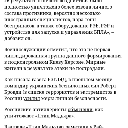
«В результате огневого воздействия было
полностью уничтожено более взвода личного
состава противника, вероятно несколько
иностранных специалистов, пара тонн
боеприпасов, а также оборудование РЭБ, РЭР и
устройства для запуска и управления БПЛА», –
добавил он.
Военнослужащий отметил, что это не первая
ликвидированная группа данного формирования
в подконтрольном Киеву Херсоне. Мирные
жители в результате атаки не пострадали.
Как писала газета ВЗГЛЯД, в прошлом месяце
командир украинских беспилотных сил Роберт
Бровди (в списке террористов и экстремистов в
России)
усилил
меры личной безопасности.
Российские артиллеристы
объясняли
, как
уничтожают «Птиц Мадьяра».
В апреле «Птиц Мадьяра»
заметили
у Рай-