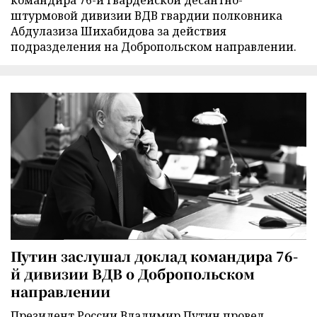
командира 76-й гвардейской десантно-
штурмовой дивизии ВДВ гвардии полковника
Абдулазиза Шихабидова за действия
подразделения на Добропольском направлении.
Путин заслушал доклад командира 76-
й дивизии ВДВ о Добропольском
направлении
Президент России Владимир Путин провел