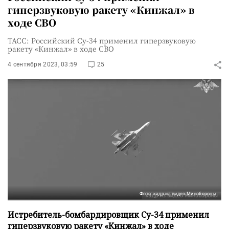
гиперзвуковую ракету «Кинжал» в
ходе СВО
ТАСС: Российский Су-34 применил гиперзвуковую
ракету «Кинжал» в ходе СВО
4 сентября 2023, 03:59
25
Фото: кадр из видео Минобороны
Истребитель-бомбардировщик Су-34 применил
гиперзвуковую ракету «Кинжал» в ходе