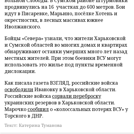
Вольной Слободы. В Сумском районе штурмовики
продвинулись на 16 участках до 600 метров. Бои
идут в Писаревке, Марьино, посёлке Хотень и
окрестностях, в лесных массивах южнее
Иволжанского.
Бойцы «Севера» узнали, что жители Харьковской
и Сумской областей во многих домах и квартирах
обнаруживают останки умерших много лет назад
местных жителей. При этом боевики ВСУ могут
использовать это жилье под пункты временной
дислокации.
Как писала газета ВЗГЛЯД, российские войска
освободили
Ивановку в Харьковской области.
Российские войска
сорвали переброску
украинских резервов в Харьковской области.
Марочко
сообщил
о «колоссальных потерях ВСУ» у
Торского в ДНР.
Текст: Катерина Туманова