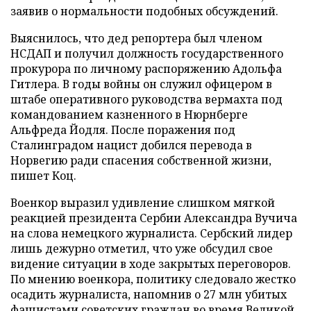
заявив о нормальности подобных обсуждений.
Выяснилось, что дед репортера был членом
НСДАП и получил должность государственного
прокурора по личному распоряжению Адольфа
Гитлера. В годы войны он служил офицером в
штабе оперативного руководства вермахта под
командованием казненного в Нюрнберге
Альфреда Йодля. После поражения под
Сталинградом нацист добился перевода в
Норвегию ради спасения собственной жизни,
пишет Коц.
Военкор выразил удивление слишком мягкой
реакцией президента Сербии Александра Вучича
на слова немецкого журналиста. Сербский лидер
лишь дежурно отметил, что уже обсудил свое
видение ситуации в ходе закрытых переговоров.
По мнению военкора, политику следовало жестко
осадить журналиста, напомнив о 27 млн убитых
фашистами советских граждан во время Великой