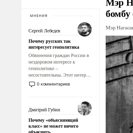
Мэр Н
бомбу
МНЕНИЯ
Мэр Нагаса
Сергей Лебедев
Почему русских так
интересует геополитика
Обвинения граждан России в
нездоровом интересе к
геополитике –
несостоятельны. Этот интерес
рационален и прагматичен. Он
0 комментариев
обусловлен тысячелетним
опытом выживания в крайне
непростых условиях и
фундаментальным знанием,
Дмитрий Губин
что мировая политика имеет
Почему «объясняющий
свойство заявляться на порог
класс» не может ничего
нашего дома.
объяснить