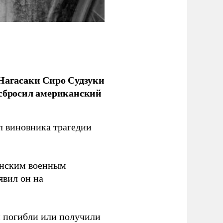
 Нагасаки Сиро Судзуки
 сбросил американский
л виновника трагедии
канским военным
аявил он на
ки погибли или получили