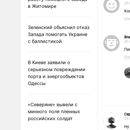
25.
в Житомире
Ко
От
Зеленский объяснил отказ
Запада помогать Украине
Вл
с баллистикой
25.
От
В Киеве заявили о
серьезном повреждении
порта и энергообъектов
Одессы
«Северяне» вывели с
минного поля пленных
Сер
российских солдат
25.
Ну