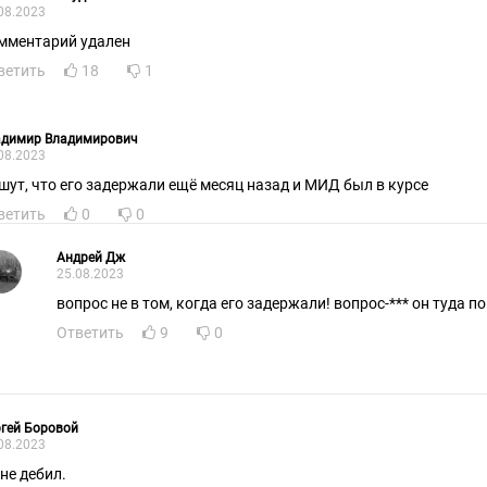
08.2023
мментарий удален
ветить
18
1
адимир Владимирович
08.2023
Пишут, что его задержали ещё месяц назад и МИД был в курсе
ветить
0
0
Андрей Дж
25.08.2023
вопрос не в том, когда его задержали! вопрос-*** он туда п
Ответить
9
0
гей Боровой
08.2023
 не дебил.