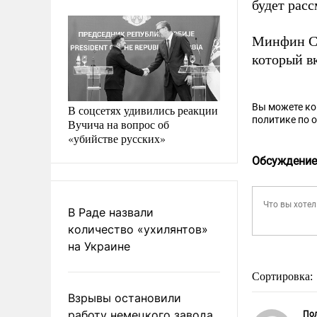
будет рас
Минфин СШ
который в
Вы можете к
В соцсетях удивились реакции
политике по 
Вучича на вопрос об
«убийстве русских»
Обсуждение
В Раде назвали
количество «ухилянтов»
на Украине
Сортировка:
Взрывы остановили
работу немецкого завода
Пол