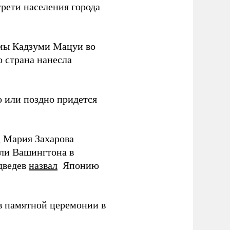
трети населения города
мы Кадзуми Мацуи во
о страна нанесла
 или поздно придется
Д Мария Захарова
ли Вашингтона в
дведев
назвал
Японию
в памятной церемонии в