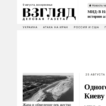
9 августа, воскресенье
Новость ч
МИД: В НА
историю а
УКРАИНА
АТАКА НА ИРАН
РОССИЯ И США
25 АВГУСТА 
Одного
Киеву
Жара и обмеление рек жестко