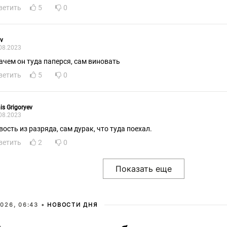
ветить
5
0
v
08.2023
зачем он туда паперся, сам виновать
ветить
5
0
is Grigoryev
08.2023
вость из разряда, сам дурак, что туда поехал.
ветить
2
0
026, 06:43 •
НОВОСТИ ДНЯ