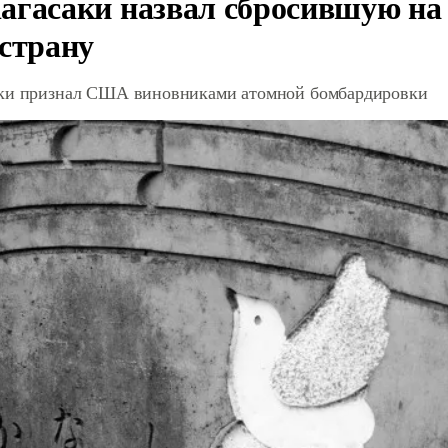
агасаки назвал сбросившую на
 страну
ки признал США виновниками атомной бомбардировки