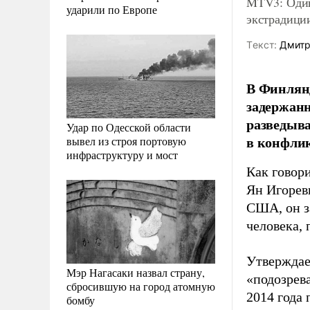
MTV3: Один
ударили по Европе
экстрадици
Tекст:
Дмитр
В Финлянд
задержанн
разведыва
Удар по Одесской области
в конфлик
вывел из строя портовую
инфраструктуру и мост
Как говор
Ян Игорев
США, он з
человека,
Утверждае
Мэр Нагасаки назвал страну,
«подозрев
сбросившую на город атомную
2014 года 
бомбу