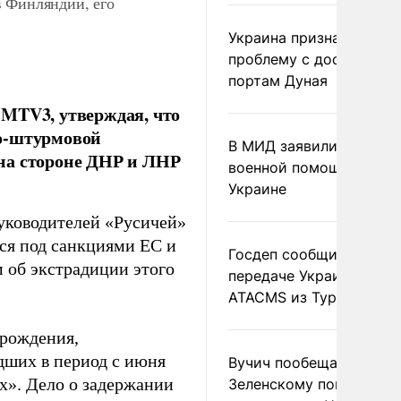
в Финляндии, его
Украина признала
проблему с доступом к
портам Дуная
 MTV3, утверждая, что
но-штурмовой
В МИД заявили о прямо
на стороне ДНР и ЛНР
военной помощи Румы
Украине
руководителей «Русичей»
ся под санкциями ЕС и
Госдеп сообщил о
 об экстрадиции этого
передаче Украине раке
ATACMS из Турции
 рождения,
дших в период с июня
Вучич пообещал
ях». Дело о задержании
Зеленскому помочь со