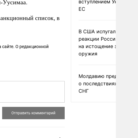
вступлением Украины в
я-Уусимаа.
ЕС
санкционный список, в
В США испугались
реакции России и Кита
на истощение запасов
 сайте. О редакционной
оружия
Молдавию предупреди
о последствиях выхода
СНГ