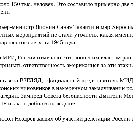
оло 150 тыс. человек. Это составило примерно две 
ент.
мьер-министр Японии Санаэ Такаити и мэр Хироси
ятных мероприятий
не стали уточнять
, какая именн
ар шестого августа 1945 года.
в МИД России отмечали, что японским властям рано
ризнать ответственность американцев за эти атаки.
а газета ВЗГЛЯД, официальный представитель МИ
онских чиновников в намеренном замалчивании ро
рагедии. Зампред Совета безопасности Дмитрий Ме
IF из-за подобного поведения.
посол Ноздрев
заявил
об участии делегации России 