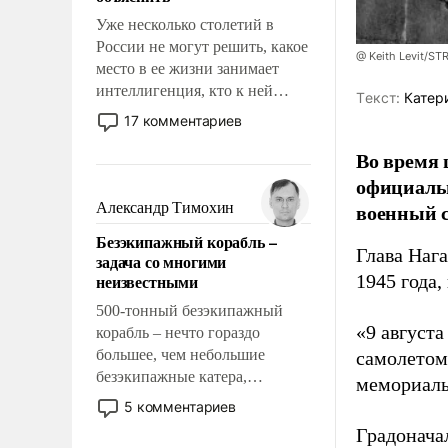
Уже несколько столетий в
России не могут решить, какое
@ Keith Levit/ST
место в ее жизни занимает
интеллигенция, кто к ней
Tекст:
Катер
принадлежит, а кого из нее
17 комментариев
исключили с правом
Во время 
восстановления и без оного. И
чем она отличается от просто
официальн
образованных людей. Иногда
военный с
Александр Тимохин
казалось, что эти вопросы
Безэкипажный корабль –
решены раз и навсегда, но –
Глава Наг
задача со многими
нет, не решены.
неизвестными
1945 года,
500-тонный безэкипажный
«9 август
корабль – нечто гораздо
большее, чем небольшие
самолетом,
безэкипажные катера,
мемориаль
применение которых уже
5 комментариев
стало обыденностью. Задача по
Градоначал
созданию такого корабля очень