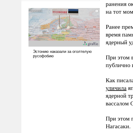
ранения ок
сложна и амбициозна. Однако
на тот мом
и ее реализация радикально
поднимет наши боевые
возможности.
Ранее пре
время пам
ядерный уд
При этом 
публично п
Как писал
уличила
яп
ядерной т
вассалом C
При этом 
Нагасаки.