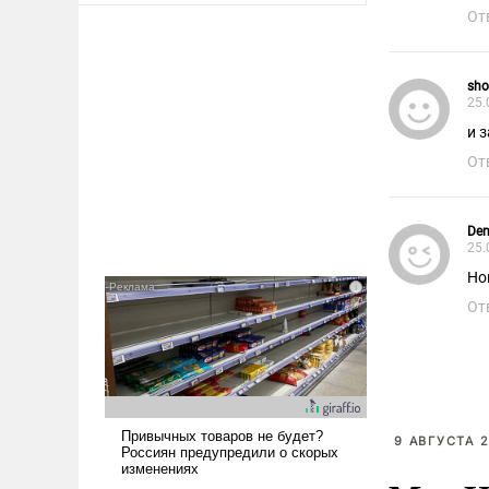
От
sho
25.
и 
От
Den
25.
Но
От
9 АВГУСТА 2