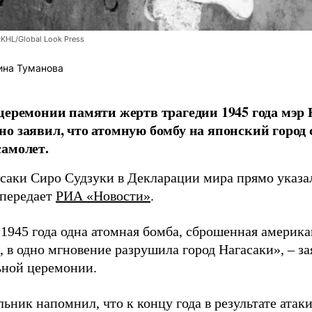
RKHL/Global Look Press
ина Туманова
церемонии памяти жертв трагедии 1945 года мэр
о заявил, что атомную бомбу на японский город
амолет.
асаки Сиро Судзуки в Декларации мира прямо указа
 передает
РИА «Новости»
.
а 1945 года одна атомная бомба, сброшенная амери
 в одно мгновение разрушила город Нагасаки», – з
ной церемонии.
ьник напомнил, что к концу года в результате ата