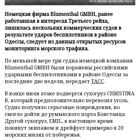
Фото: ERDEM SAHIN/EPA/ТАСС
Немецкая фирма Blumenthal GMBH, ранее
работавшая в интересах Третьего рейха,
лишилась нескольких коммерческих судов в
результате ударов беспилотников в районе
Одессы, следует из данных открытых ресурсов
мониторинга морского трафика.
По меньшей мере три судна немецкой компании
Blumenthal GMBH были поражены российскими
ударными беспилотниками в районе Одессы за
последние две недели, передает
ТАСС
.
В конце июля атаке подвергся сухогруз CHRISTINA
B, который предположительно перевозил уголь.
Судно получило серьезные повреждения, но
смогло дойти до румынского порта Констанца.
Другой сухогруз, EMIL, в настоящее время
покинут экипажем и дрейфует примерно в 20
морских милях от побережья.