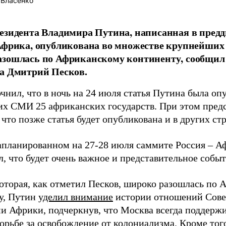
 Власенко
езидента Владимира Путина, написанная в предд
 Африка, опубликована во множестве крупнейши
зошлась по Африканскому континенту, сообщил 
а Дмитрий Песков.
чнил, что в ночь на 24 июля статья Путина была оп
х СМИ 25 африканских государств. При этом предс
что позже статья будет опубликована и в других стр
запланированном на 27-28 июля саммите Россия – А
, что будет очень важное и представительное собы
 которая, как отметил Песков, широко разошлась по
у, Путин
уделил внимание
истории отношений Сове
ми Африки, подчеркнув, что Москва всегда поддерж
борьбе за освобождение от колониализма. Кроме тог