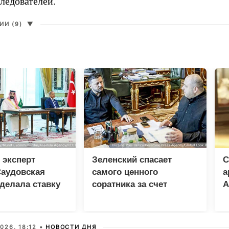
ледователей.
И (9)
▼
 эксперт
Зеленский спасает
С
Саудовская
самого ценного
а
делала ставку
соратника за счет
А
ю и Пакистан
разведки
США
026, 18:12 •
НОВОСТИ ДНЯ