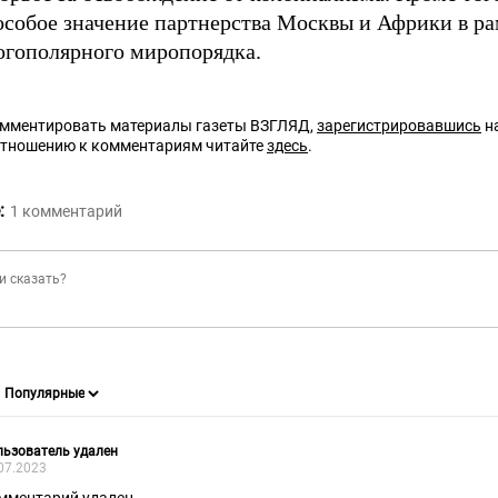
 особое значение партнерства Москвы и Африки в р
огополярного миропорядка.
омментировать материалы газеты ВЗГЛЯД,
зарегистрировавшись
на
отношению к комментариям читайте
здесь
.
:
1
комментарий
ьзователь удален
07.2023