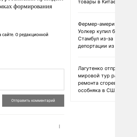
товары в Китае
амках формирования
Фермер-американец
Уолкер купил билет в
 сайте. О редакционной
Стамбул из-за угрозы
депортации из России
Лагутенко отправился в
мировой тур ради
ремонта сгоревшего
особняка в США