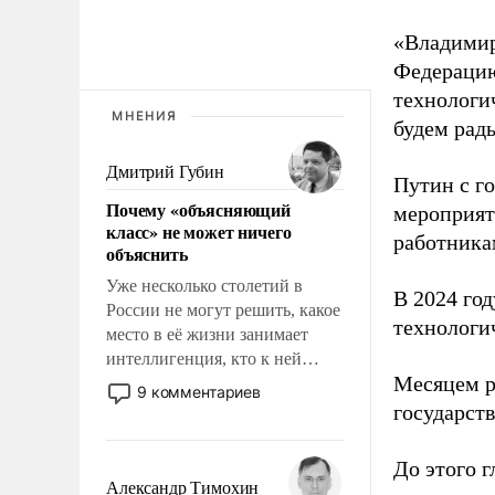
«Владимир
Федерацию
технологи
МНЕНИЯ
будем рады
Дмитрий Губин
Путин с г
Почему «объясняющий
мероприят
класс» не может ничего
работника
объяснить
Уже несколько столетий в
В 2024 го
России не могут решить, какое
технологи
место в её жизни занимает
интеллигенция, кто к ней
Месяцем р
принадлежит, а кого из неё
9 комментариев
исключили с правом
государст
восстановления и без оного. И
чем она отличается от просто
До этого г
образованных людей. Иногда
Александр Тимохин