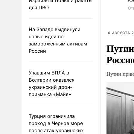
Израиля и Польши ракеты
Ко
для ПВО
От
На Западе выдвинули
6 АВГУСТА 2
новые идеи по
замороженным активам
Путин
России
Росси
Упавшим БПЛА в
Путин прин
Болгарии оказался
украинский дрон-
приманка «Майя»
Турция ограничила
проход в Черное море
после атак украинских