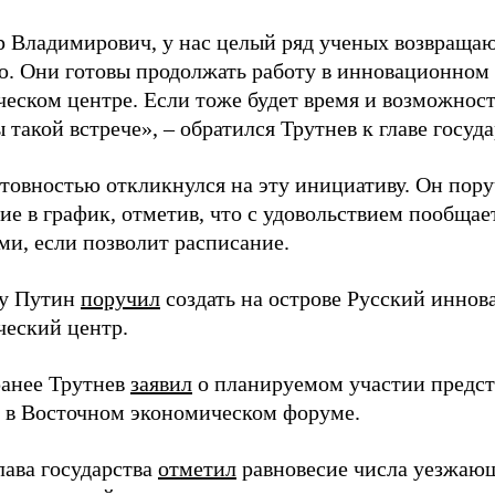
 Владимирович, у нас целый ряд ученых возвращаю
. Они готовы продолжать работу в инновационном 
ческом центре. Если тоже будет время и возможност
 такой встрече», – обратился Трутнев к главе госуда
отовностью откликнулся на эту инициативу. Он пор
ие в график, отметив, что с удовольствием пообщае
ми, если позволит расписание.
ду Путин
поручил
создать на острове Русский инно
ческий центр.
анее Трутнев
заявил
о планируемом участии предс
в в Восточном экономическом форуме.
лава государства
отметил
равновесие числа уезжаю