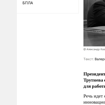
БПЛА
@ Александр Каз
Tекст:
Валер
Президен
Трутнева 
для работ
Речь идет 
инновацио