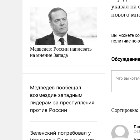
указал на
нового мн
Вы можете к
политике по 
Медведев: России наплевать
на мнение Запада
Обсуждение
Медведев пообещал
возмездие западным
лидерам за преступления
против России
Сортировка:
Пол
24.
Зеленский потребовал у