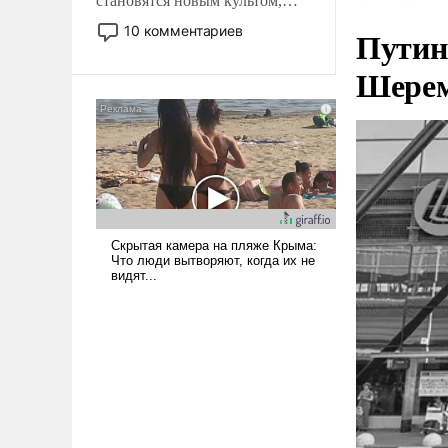
становятся новым культом,
постепенно вытесняя и
10 комментариев
Путин
отменяя традиционное
требование к человеку – быть
Шерем
мужественным и твердым под
ударами судьбы, брать на себя
ответственность, помогать
слабым, идти вперед и
адаптироваться.