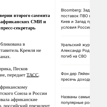
Bloomberg: Задержка
верии второго саммита
поставок ПВО вынудит
х африканских СМИ и
Киев и Запад принять
пресс-секретарь
условия России
убликована в
Уральский журналист
тавитель Кремля не
Александр Родионов
анах.
погиб на СВО
фрика, Песков
Фон дер Ляйен призвал
тие, передает
ТАСС
.
пресечь доходы России
 Африканскому
тского Союза и России
Названы самые
ивала африканские
популярные российски
о, российский президент