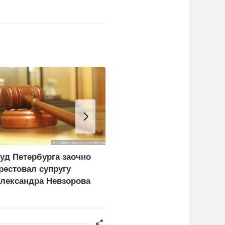
уд Петербурга заочно
В МВД Польши назвали
рестовал супругу
депортацию украинцев
лександра Невзорова
идиотской идеей