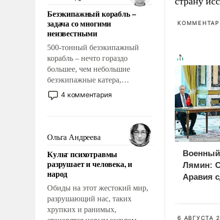
страну исс
казалось, что эти вопросы
Безэкипажный корабль –
решены раз и навсегда, но –
задача со многими
КОММЕНТАРИ
нет, не решены.
неизвестными
500-тонный безэкипажный
корабль – нечто гораздо
большее, чем небольшие
безэкипажные катера,
применение которых уже
4 комментария
стало обыденностью. Задача по
созданию такого корабля очень
сложна и амбициозна. Однако
и ее реализация радикально
Ольга Андреева
поднимет наши боевые
Культ психотравмы
Военный
возможности.
разрушает и человека, и
Лямин: 
народ
Аравия с
Обиды на этот жестокий мир,
на Турци
разрушающий нас, таких
вместо 
хрупких и ранимых,
6 АВГУСТА 2