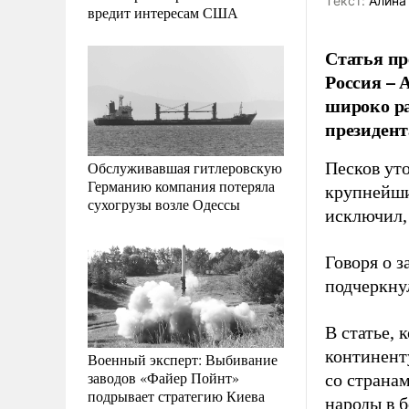
Tекст:
Алина
вредит интересам США
Статья пр
Россия –
широко ра
президент
Обслуживавшая гитлеровскую
Песков уто
Германию компания потеряла
крупнейши
сухогрузы возле Одессы
исключил, 
Говоря о 
подчеркнул
В статье,
континент
Военный эксперт: Выбивание
заводов «Файер Пойнт»
со страна
подрывает стратегию Киева
народы в 