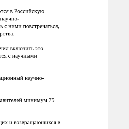
тся в Российскую
научно-
ь с ними повстречаться,
рства.
учил включить это
тся с научными
вационный научно-
тавителей минимум 75
щих и возвращающихся в