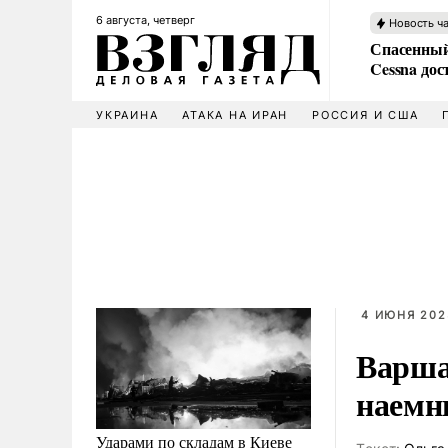
6 августа, четверг
Новость ч
Спасенный
Cessna дос
УКРАИНА
АТАКА НА ИРАН
РОССИЯ И США
4 ИЮНЯ 202
Варша
наемн
Ударами по складам в Киеве