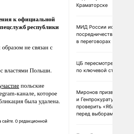
Краматорске
ения к официальной
спецслужб республики
МИД России исключил
посредничество Герма
в переговорах по Украи
образом не связан с
ЦБ пересмотрел прогно
 с властями Польши.
по ключевой ставке
участие
польские
Миронов призвал Миню
egram-канале, которое
и Генпрокуратуру
бликация была удалена.
проверить «Яблоко»
перед выборами
 сайте. О редакционной