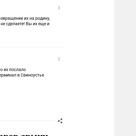
озвращении их на родину,
не сделаете! Вы их еще и
то их послало
правительство... пусть оправдываются, а пока под шумок снести спг-терминал в Свиноустье
аров армии