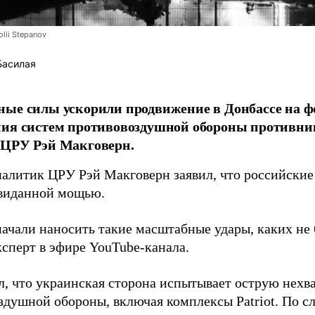
lii Stepanov
Басилая
ые силы ускорили продвижение в Донбассе на 
ния систем противовоздушной обороны противни
 ЦРУ Рэй Макговерн.
алитик ЦРУ Рэй Макговерн заявил, что российские 
евиданной мощью.
начали наносить такие масштабные удары, каких не 
ксперт в эфире YouTube-канала.
л, что украинская сторона испытывает острую нехв
здушной обороны, включая комплексы Patriot. По с