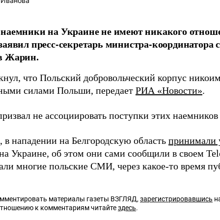
 Иванова
 наемники на Украине не имеют никакого отнош
заявил пресс-секретарь министра-координатора 
в Жарин.
кнул, что Польский добровольческий корпус никоим 
ыми силами Польши, передает
РИА «Новости»
.
призвал не ассоциировать поступки этих наемников
 в нападении на Белгородскую область
принимали 
на Украине, об этом они сами сообщили в своем Tel
али многие польские СМИ, через какое-то время пу
омментировать материалы газеты ВЗГЛЯД,
зарегистрировавшись
на
отношению к комментариям читайте
здесь
.