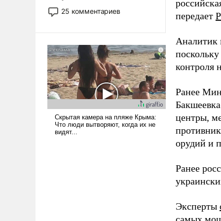
российская
то это уже стараются не
25 комментариев
передает
Р
использовать – так же, как
«бабка», «дед», – хотя бы в
образованной среде, потому
Аналитик 
что оно уже несет негативные
поскольку
коннотации.
контроля н
Ранее Мин
Бакшеевка
центры, м
противника
орудий и 
Ранее рос
украински
Эксперты
самых мощ