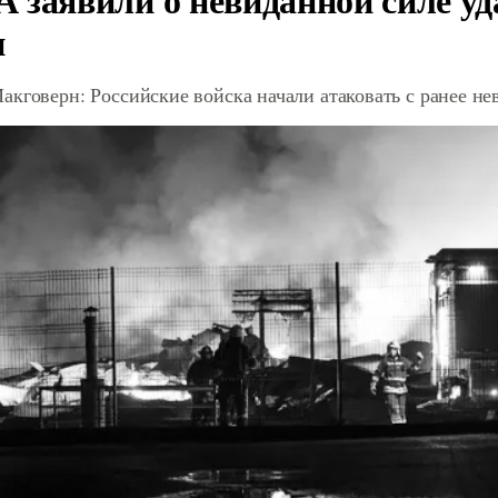
и
акговерн: Российские войска начали атаковать с ранее 