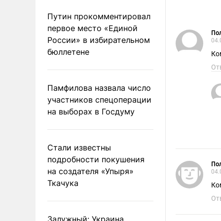
Путин прокомментировал
первое место «Единой
Пол
России» в избирательном
04.
бюллетене
Ко
От
Памфилова назвала число
участников спецоперации
на выборах в Госдуму
Стали известны
подробности покушения
Пол
на создателя «Упыря»
04.
Ткачука
Ко
От
Залужный: Украина