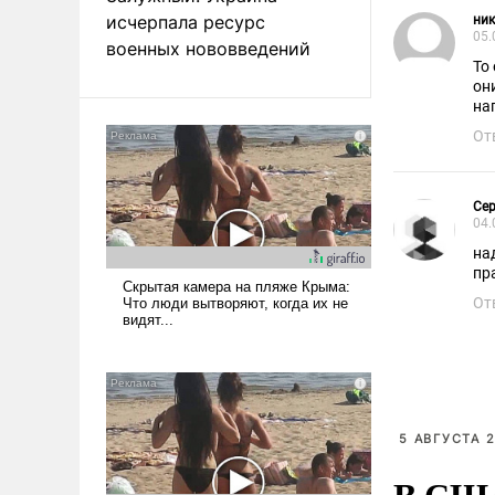
исчерпала ресурс
ник
05.
военных нововведений
То
он
на
От
Сер
04.
на
От
5 АВГУСТА 2
В США