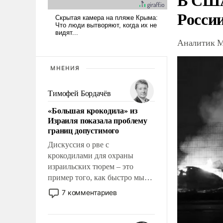
Росси
Аналитик М
МНЕНИЯ
Тимофей Бордачёв
«Большая крокодила» из
Израиля показала проблему
границ допустимого
Дискуссия о рве с
крокодилами для охраны
израильских тюрем – это
пример того, как быстро мы
двигаемся по пути
7 комментариев
революционных изменений.
То, что несколько лет назад
было образом для