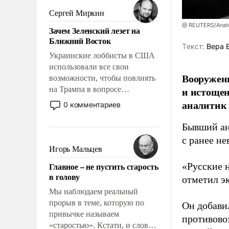
псевдонаучной фантастики,
Сергей Миркин
стало всерьез обсуждаемой
@ REUTERS/Anato
Зачем Зеленский лезет на
идеей.
Ближний Восток
Tекст:
Вера 
Украинские лоббисты в США
использовали все свои
Вооруженн
возможности, чтобы повлиять
и истоще
на Трампа в вопросе
предоставления вооружений
аналитик
0 комментариев
своим нанимателям. Вероятно,
кому-то из тех, кто
Бывший ан
консультирует Киев, пришла в
с ранее н
голову мысль: хорошо бы
Игорь Мальцев
продемонстрировать, что
Главное – не пустить старость
«Русские 
Украина вступила в
в голову
отметил э
вооруженное противостояние
с Ираном.
Мы наблюдаем реальный
прорыв в теме, которую по
Он добави
привычке называем
противово
«старостью». Кстати, и слово-