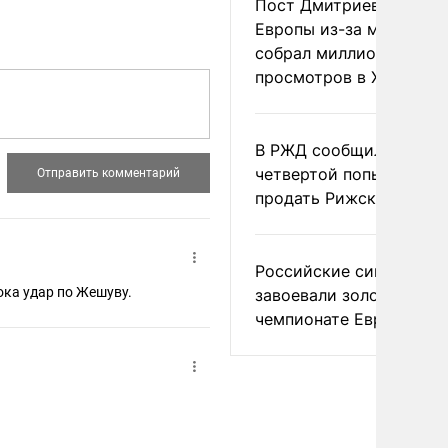
Пост Дмитриева о гибе
Европы из-за мигранто
собрал миллион
просмотров в X
В РЖД сообщили о
четвертой попытке
продать Рижский вокза
Российские синхронис
ока удар по Жешуву.
завоевали золото на
чемпионате Европы