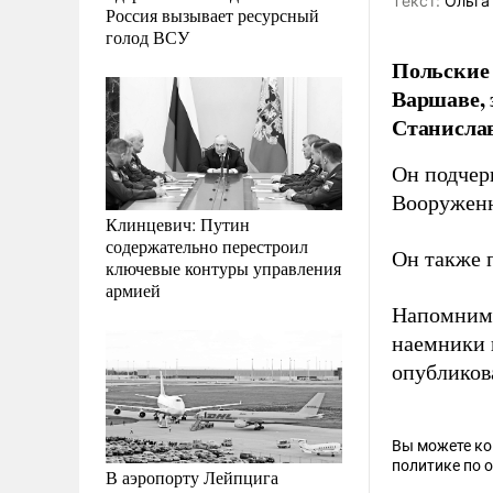
Tекст:
Ольга
Россия вызывает ресурсный
голод ВСУ
Польские
Варшаве, 
Станисла
Он подчер
Вооруженн
Клинцевич: Путин
содержательно перестроил
Он также 
ключевые контуры управления
армией
Напомним,
наемники 
опубликов
Вы можете к
политике по 
В аэропорту Лейпцига