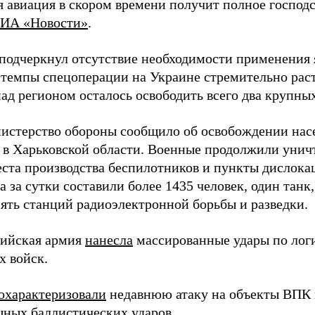
 авиация в скором времени получит полное господс
ИА «Новости»
.
подчеркнул отсутствие необходимости применения 
 темпы спецоперации на Украине стремительно раст
ад регионом осталось освободить всего два крупных
истерство обороны сообщило об освобождении нас
 в Харьковской области. Военные продолжили унич
еста производства беспилотников и пункты дислока
 за сутки составили более 1435 человек, один танк
пять станций радиоэлектронной борьбы и разведки.
сийская армия
нанесла
массированные удары по лог
х войск.
охарактеризовали
недавнюю атаку на объекты ВПК в
ных баллистических ударов.