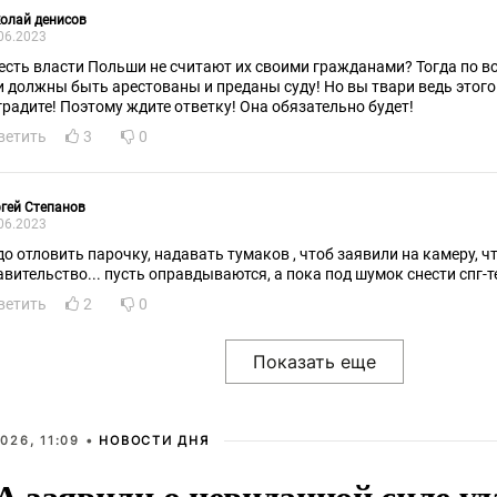
олай денисов
06.2023
 есть власти Польши не считают их своими гражданами? Тогда по в
и должны быть арестованы и преданы суду! Но вы твари ведь этого 
градите! Поэтому ждите ответку! Она обязательно будет!
ветить
3
0
гей Степанов
06.2023
до отловить парочку, надавать тумаков , чтоб заявили на камеру, ч
ветить
2
0
026, 11:09 •
НОВОСТИ ДНЯ
 заявили о невиданной силе уд