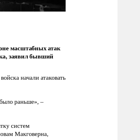
фоне масштабных атак
ка, заявил бывший
войска начали атаковать
было раньше», –
атку систем
ловам Макговерна,