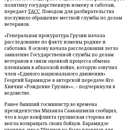
политику государственную измену и саботаж,
передает
ТАСС
. Поводом для разбирательства
послужило обращение местной службы по делам
ветеранов.
«Генеральная прокуратура Грузии начала
расследование по факту измены родине и
саботажа. В основу начала расследования легло
заявление Государственной службы по делам
ветеранов в связи оценкой процесса обмена
пленными в абхазской войне, которую озвучил
член «Единого национального движения»
Георгий Барамидзе в авторской передаче Яго
Хвичии «Рождение Грузии»», – подчеркнули в
ведомстве.
Ранее бывший госминистр во времена
президентства Михаила Саакашвили сообщил,
что в ходе конфликта грузинская сторона не
могла возвращать своих бойцов. Барамидзе
уточнил, что у Тбилиси не было пленных для