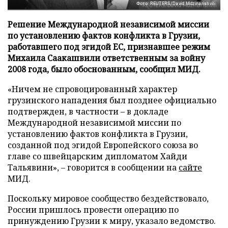
Фото: REUTERS/David Mdzinarishvili
Решение Международной независимой миссии
по установлению фактов конфликта в Грузии,
работавшего под эгидой ЕС, признавшее режим
Михаила Саакашвили ответственным за войну
2008 года, было обоснованным, сообщил МИД.
«Ничем не спровоцированный характер
грузинского нападения был позднее официально
подтвержден, в частности – в докладе
Международной независимой миссии по
установлению фактов конфликта в Грузии,
созданной под эгидой Европейского союза во
главе со швейцарским дипломатом Хайди
Тальявини», – говорится в сообщении на
сайте
МИД.
Поскольку мировое сообщество бездействовало,
России пришлось провести операцию по
принуждению Грузии к миру, указало ведомство.