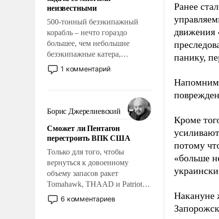
адаптироваться.
Ранее ста
неизвестными
управляем
500-тонный безэкипажный
движения 
корабль – нечто гораздо
большее, чем небольшие
преследова
безэкипажные катера,
панику, п
применение которых уже
1 комментарий
стало обыденностью. Задача по
Напомним
созданию такого корабля очень
поврежден
сложна и амбициозна. Однако
и ее реализация радикально
Борис Джерелиевский
поднимет наши боевые
Кроме тог
Сможет ли Пентагон
возможности.
усиливают
перестроить ВПК США
потому что
Только для того, чтобы
«больше не
вернуться к довоенному
украински
объему запасов ракет
Tomahawk, THAAD и Patriot
Накануне 
США потребуется более трех
6 комментариев
лет. Даже небольшая война с
Запорожск
Ираном опустошила