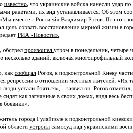
ло
известно
, что украинские войска нанесли удар п
ыми ракетами, их вид устанавливается. Об этом со
«Мы вместе с Россией» Владимир Рогов. По его сло
л цель сорвать восстановление мирной жизни в гор
ередает
РИА «Новости».
, обстрел
произошел
утром в понедельник, четыре ч
о несколько зданий, включая многопрофильный кол
о, как
сообщал
Рогов, в подконтрольной Киеву част
ся репрессии в отношении местных жителей. «Их т
 люди устали бояться», – заявил он. Рогов отметил
 сидят как загнанные в своих домах, видя весь бесп
е боевики».
житель города Гуляйполе в подконтрольной киевски
ой области
устроил
самосуд над украинскими воен