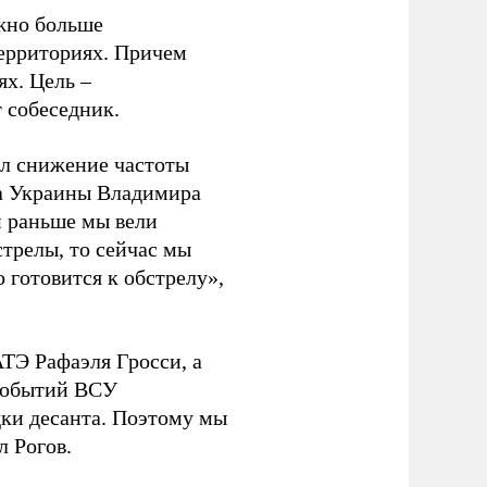
ожно больше
ерриториях. Причем
ях. Цель –
т собеседник.
ил снижение частоты
та Украины Владимира
и раньше мы вели
трелы, то сейчас мы
 готовится к обстрелу»,
ТЭ Рафаэля Гросси, а
 событий ВСУ
ки десанта. Поэтому мы
л Рогов.