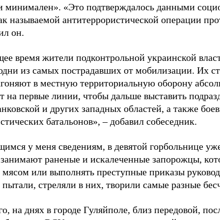
и минимален». «Это подтверждалось данными социо
так называемой антитеррористической операции про
ил он.
щее время жители подконтрольной украинской влас
 одни из самых пострадавших от мобилизации. Их с
загоняют в местную территориальную оборону абсол
т на первые линии, чтобы дальше выставить подразд
нковской и других западных областей, а также бое
стических батальонов», – добавил собеседник.
имся у меня сведениям, в девятой горбольнице уже
 занимают раненые и искалеченные запорожцы, кото
мясом или выполнять преступные приказы руковод
 пытали, стреляли в них, творили самые разные бес
о, на днях в городе Гуляйполе, близ передовой, по