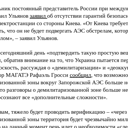
ьник постоянный представитель России при междун
аил Ульянов
заявил
об отсутствии гарантий безопас
лектростанции со стороны Киева. «От Киева требует
ь, что он не будет подвергать АЭС обстрелам, кото
лом», – заявил Ульянов.
 сегодняшний день «подтвердить такую простую ве
, обратив внимание на то, что Украина пытается пе
оскость, рассуждая о «демилитаризации» и «деокк
ор МАГАТЭ Рафаэль Гросси
сообщил
, что возможно
изованной зоны вокруг Запорожской АЭС больше не
то разговоры о демилитаризованной зоне больше не 
ознают все «дополнительные сложности».
овам, тяжело будет проводить верификацию – «через
изованной зоны территория будет чрезвычайно мил
о на данный момент речь идет о необходимости «сле