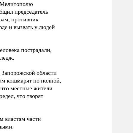
о Мелитополю
общил председатель
вам, противник
оде и вызвать у людей
еловека пострадали,
ледж.
и Запорожской области
ам кошмарят по полной,
, что местные жители
редел, что творят
м властям части
ными.