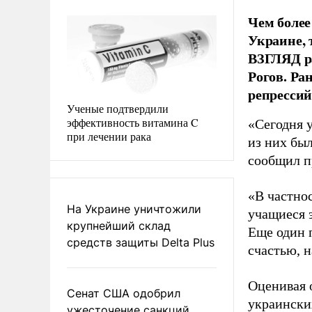
Чем более
Украине, 
ВЗГЛЯД ра
Рогов. Ра
репрессий
Ученые подтвердили
эффективность витамина C
«Сегодня 
при лечении рака
из них бы
сообщил п
«В частнос
На Украине уничтожили
учащиеся 
крупнейший склад
Еще один 
средств защиты Delta Plus
счастью, н
Оценивая о
Сенат США одобрил
украинских
ужесточение санкций