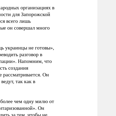
ародных организациях в
ности для Запорожской
ся всего лишь
рые он совершал много
щь украинцы не готовы»,
реводить разговор в
упации». Напомним, что
сть создания
 рассматривается. Он
ведут, так как в
 более чем одну милю от
итаризованной». Он
дить за тем, чтобы не