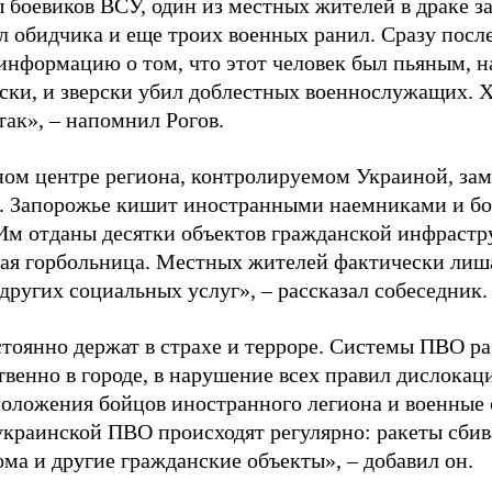
 боевиков ВСУ, один из местных жителей в драке за
л обидчика и еще троих военных ранил. Сразу посл
 информацию о том, что этот человек был пьяным, 
ски, и зверски убил доблестных военнослужащих. Хо
так», – напомнил Рогов.
ном центре региона, контролируемом Украиной, за
. Запорожье кишит иностранными наемниками и бо
Им отданы десятки объектов гражданской инфрастру
ая горбольница. Местных жителей фактически ли
других социальных услуг», – рассказал собеседник.
стоянно держат в страхе и терроре. Системы ПВО р
твенно в городе, в нарушение всех правил дислока
положения бойцов иностранного легиона и военные 
украинской ПВО происходят регулярно: ракеты сбив
ма и другие гражданские объекты», – добавил он.