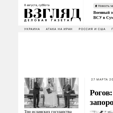
8 августа, суббота
Новость ч
Военный эк
ВСУ в Сум
УКРАИНА
АТАКА НА ИРАН
РОССИЯ И США
27 МАРТА 20
Рогов
запор
Три исламских государства