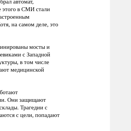
брал автомат,
е этого в СМИ стали
настроенным
тя, на самом деле, это
минированы мосты и
евиками с Западной
ктуры, в том числе
шают медицинской
аботают
ции. Они защищают
склады. Трагедии с
аются с цели, попадают