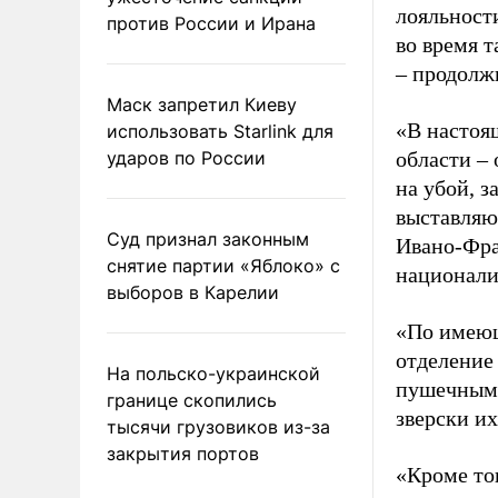
лояльност
против России и Ирана
во время 
– продолж
Маск запретил Киеву
«В настоя
использовать Starlink для
ударов по России
области –
на убой, 
выставляю
Суд признал законным
Ивано-Фра
снятие партии «Яблоко» с
национали
выборов в Карелии
«По имеющ
отделение
На польско-украинской
пушечным 
границе скопились
зверски их
тысячи грузовиков из-за
закрытия портов
«Кроме тог