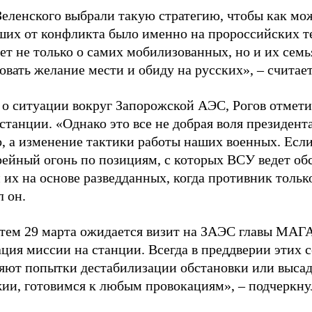
Зеленского выбрали такую стратегию, чтобы как м
ших от конфликта было именно на пророссийских т
ет не только о самих мобилизованных, но и их семь
вать желание мести и обиду на русских», – считае
 о ситуации вокруг Запорожской АЭС, Рогов отмет
 станции. «Однако это все не добрая воля президен
о, а изменение тактики работы наших военных. Есл
рейный огонь по позициям, с которых ВСУ ведет обс
их на основе разведданных, когда противник только
л он.
 тем 29 марта ожидается визит на ЗАЭС главы МАГА
ация миссии на станции. Всегда в преддверии этих
яют попытки дестабилизации обстановки или высад
жии, готовимся к любым провокациям», – подчеркну