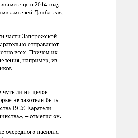
логии еще в 2014 году
тив жителей Донбасса»,
ти части Запорожской
тарательно отправляют
ютно всех. Причем их
еления, например, из
виков
 чуть ли ни целое
рые не захотели быть
ства ВСУ. Каратели
чинства», – отметил он.
сле очередного насилия