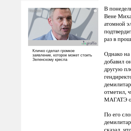
американские арсеналы.
В понедел
Сложившаяся ситуация
Вене Мих
означает многолетний период
атомной э
уязвимости США, например,
перед Китаем.
подтвердит
раз в прош
Однако на
добавил он
другую пл
гендирект
демилитар
отметил, ч
МАГАТЭ ос
По его сл
демилитар
сказал, чт