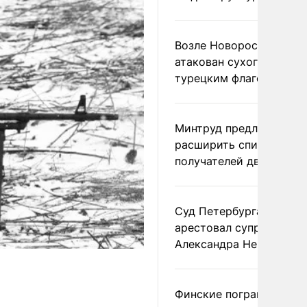
Возле Новороссийска
атакован сухогруз под
турецким флагом
Минтруд предложил
расширить список
получателей двух пенс
Суд Петербурга заочно
арестовал супругу
Александра Невзорова
Финские пограничники