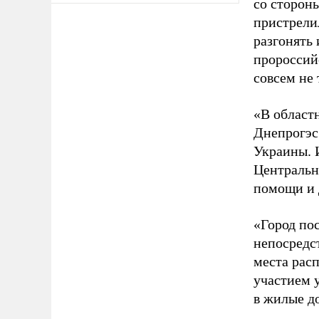
со стороны
пристрели
разгонять
пророссий
совсем не 
«В област
Днепрогэс
Украины. 
Центральн
помощи и 
«Город по
непосредс
места рас
участием 
в жилые до