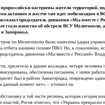
 пророссийски настроены жители территорий, п
тем активнее и жестче там идет мобилизация в ВС
ссказал председатель движения «Мы вместе с Р
нее стало известно об обстреле ВСУ Мелитополя, 
 в Запорожье.
утром по Мелитополю были нанесены удары управл
ла отбита нашими силами ПВО. Но, к сожалению, ес
редседатель движения «Мы вместе с Россией» Влад
ти, прилетело в здание колледжа, четыре человека 
эвакуированы, обеспечены питанием, с ними работа
прилет был в районе Авиагородка, повреждено здани
а данный момент нет», – уточнил он.
бстановку в той части региона, которая сегодня на
 властей, Рогов отметил, что «Украина прекрасно 