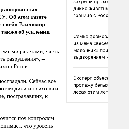
закрыли проходы для
одконтрольных
диких животных на
границе с Россией
У. Об этом газете
оссией» Владимир
а также об усилении
Семье фермера Уолкер
из мема «веселый
молочник» пригрозили
яемыми ракетами, часть
выдворением из Росси
ть разрушения», –
имир Рогов.
Эксперт объяснил
пострадали. Сейчас все
пропажу белых грибов 
ют медики и психологи.
лесах этим летом
е, пострадавших, к
ходится под контролем
понимает, что уровень