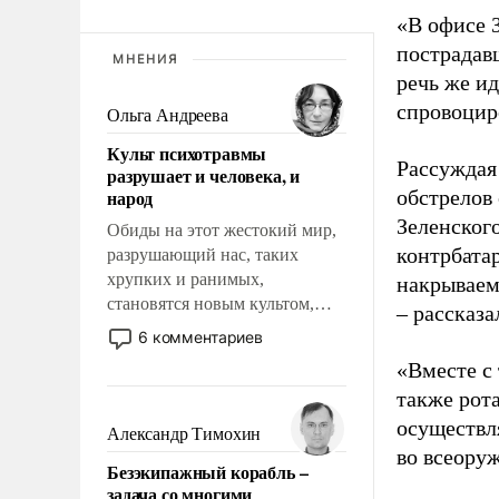
«В офисе 
пострадав
МНЕНИЯ
речь же ид
спровоциро
Ольга Андреева
Культ психотравмы
Рассуждая
разрушает и человека, и
народ
обстрелов
Зеленског
Обиды на этот жестокий мир,
контрбата
разрушающий нас, таких
хрупких и ранимых,
накрываем 
становятся новым культом,
– рассказа
постепенно вытесняя и
6 комментариев
отменяя традиционное
«Вместе с
требование к человеку – быть
также рот
мужественным и твердым под
осуществл
ударами судьбы, брать на себя
Александр Тимохин
ответственность, помогать
во всеору
Безэкипажный корабль –
слабым, идти вперед и
задача со многими