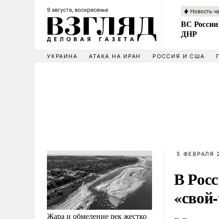
9 августа, воскресенье
Новость ч
ВС России
ДНР
УКРАИНА
АТАКА НА ИРАН
РОССИЯ И США
5 ФЕВРАЛЯ 2
В Рос
«свой
Жара и обмеление рек жестко