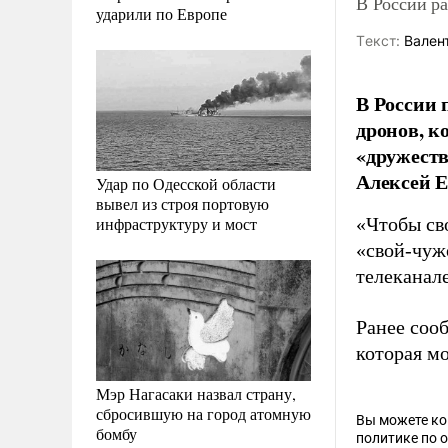
В России р
ударили по Европе
Tекст:
Валент
В России 
дронов, к
«дружест
Алексей Е
Удар по Одесской области
вывел из строя портовую
инфраструктуру и мост
«Чтобы св
«свой-чужо
телеканале
Ранее соо
которая м
Мэр Нагасаки назвал страну,
сбросившую на город атомную
Вы можете к
бомбу
политике по 