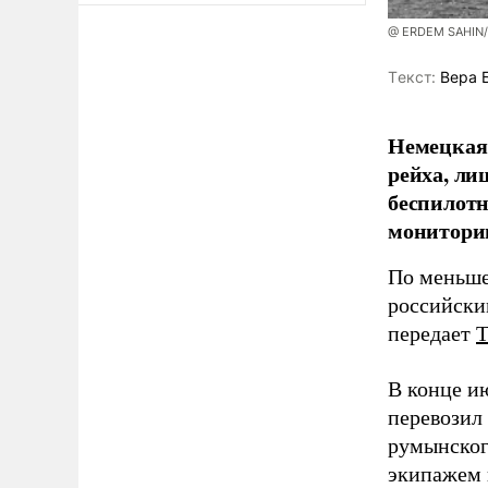
@ ERDEM SAHIN
Tекст:
Вера 
Немецкая 
рейха, ли
беспилотн
мониторин
По меньше
российски
передает
В конце и
перевозил
румынског
экипажем 