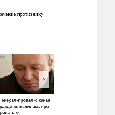
печение противнику
i
Генерал-провал»: какая
"Королева марафонов"
равда выяснилась про
привыкает к нищете и
рапатого
тюремной зарплате в 6,