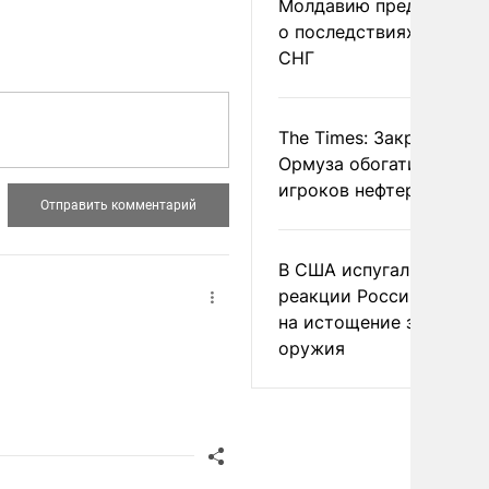
Молдавию предупреди
о последствиях выхода
СНГ
The Times: Закрытие
Ормуза обогатило новы
игроков нефтерынка
В США испугались
реакции России и Кита
на истощение запасов
оружия