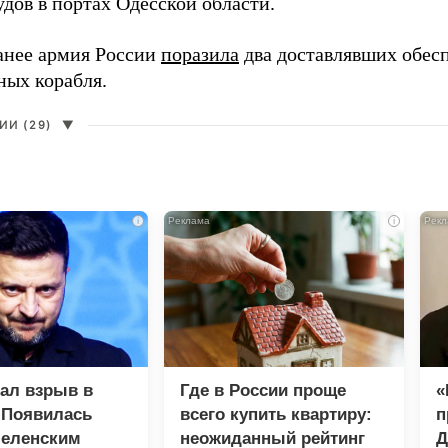
дов в портах Одесской области.
анее армия России
поразила
два доставлявших обес
ных корабля.
И (29)
▼
i
i
зал взрыв в
Где в России проще
«
 Появилась
всего купить квартиру:
п
Зеленским
неожиданный рейтинг
Д