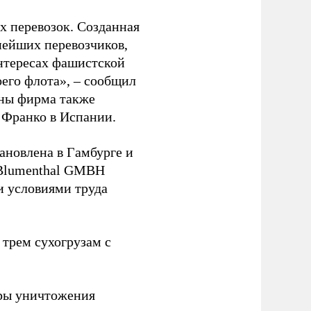
 перевозок. Созданная
пнейших перевозчиков,
нтересах фашистской
оего флота», – сообщил
йны фирма также
 Франко в Испании.
ановлена в Гамбурге и
 Blumenthal GMBH
и условиями труда
 трем сухогрузам с
ры уничтожения