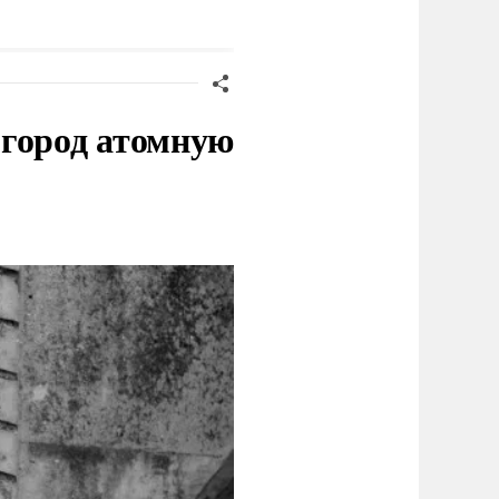
тысяч
 город атомную