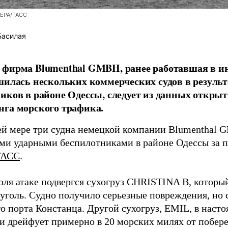
/EPA/ТАСС
Басилая
фирма Blumenthal GMBH, ранее работавшая в ин
шилась нескольких коммерческих судов в результ
иков в районе Одессы, следует из данных открыт
га морского трафика.
й мере три судна немецкой компании Blumenthal
ми ударными беспилотниками в районе Одессы за п
ТАСС
.
юля атаке подвергся сухогруз CHRISTINA B, котор
 уголь. Судно получило серьезные повреждения, но 
о порта Констанца. Другой сухогруз, EMIL, в наст
и дрейфует примерно в 20 морских милях от побер