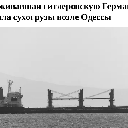
живавшая гитлеровскую Герма
яла сухогрузы возле Одессы