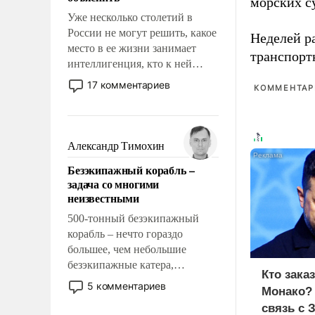
морских су
Уже несколько столетий в
России не могут решить, какое
Неделей р
место в ее жизни занимает
транспорт
интеллигенция, кто к ней
принадлежит, а кого из нее
17 комментариев
КОММЕНТАРИ
исключили с правом
восстановления и без оного. И
чем она отличается от просто
образованных людей. Иногда
Александр Тимохин
казалось, что эти вопросы
Безэкипажный корабль –
решены раз и навсегда, но –
задача со многими
нет, не решены.
неизвестными
500-тонный безэкипажный
корабль – нечто гораздо
большее, чем небольшие
безэкипажные катера,
Кто зака
применение которых уже
5 комментариев
Монако?
стало обыденностью. Задача по
связь с 
созданию такого корабля очень