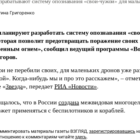
азрабатывают систему опознавания «свой-чужой» для мал
ина Григоренко
планируют разработать систему опознавания «св
оторая позволит предотвращать поражение своих
венным огнем», сообщил ведущий программы «В
горов.
ои не перебили своих, для маленьких дронов уже ра
й». Когда-нибудь мы и про это расскажем», – отме
 «
Звезда
», передает
РИА «Новости»
.
бщалось, что в России
создана
межвидовая многоцел
ожет применяться с беспилотников и кораблей.
омментировать материалы газеты ВЗГЛЯД,
зарегистрировавшись
на
отношению к комментариям читайте
здесь
.