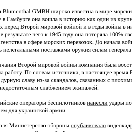
 Blumenthal GMBH широко известна в мире морских
у в Гамбурге она вошла в историю как один из кру
х перед Второй мировой войной и в годы войны в и
в результате чего к 1945 году она потеряла 100% св
агентства в сфере морских перевозок. До начала во
ь нелегальными поставками оружия силам генерала
нчания Второй мировой войны компания была восст
а работу. По словам источника, в настоящее время
 дурную славу из-за скандалов, связанных с плохим
 недостаточным снабжением экипажей.
сийские операторы беспилотников
нанесли
удары по
ем для украинской армии.
юля Министерство обороны
опубликовало
видеокад