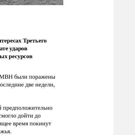
тересах Третьего
ате ударов
ых ресурсов
 GMBH были поражены
оследние две недели,
ый предположительно
смогло дойти до
оящее время покинут
ежья.