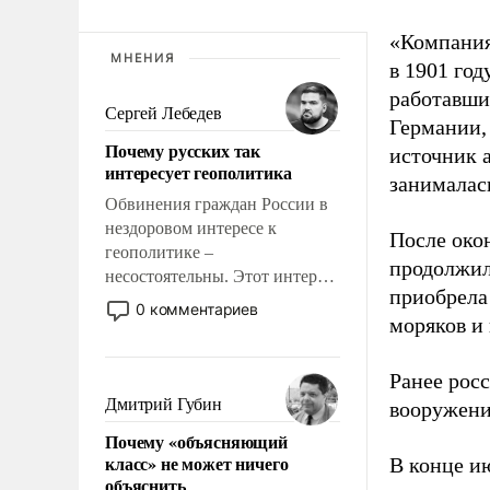
«Компания
МНЕНИЯ
в 1901 год
работавши
Сергей Лебедев
Германии, 
Почему русских так
источник 
интересует геополитика
занималас
Обвинения граждан России в
нездоровом интересе к
После око
геополитике –
продолжил
несостоятельны. Этот интерес
приобрела
рационален и прагматичен. Он
0 комментариев
моряков и
обусловлен тысячелетним
опытом выживания в крайне
непростых условиях и
Ранее рос
фундаментальным знанием,
Дмитрий Губин
вооружени
что мировая политика имеет
Почему «объясняющий
свойство заявляться на порог
класс» не может ничего
В конце и
нашего дома.
объяснить