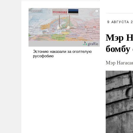
сложна и амбициозна. Однако
и ее реализация радикально
поднимет наши боевые
9 АВГУСТА 2
возможности.
Мэр Н
бомбу
Мэр Нагаса