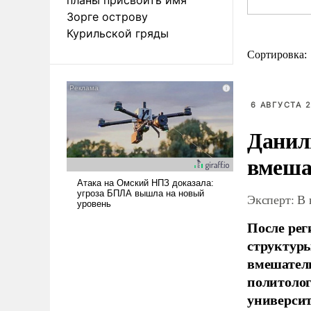
Зорге острову
Курильской гряды
Сортировка:
6 АВГУСТА 2
Данил
вмеша
Эксперт: В
После рег
структуры
вмешатель
политолог
универси