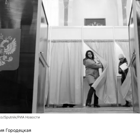
о/Sputnik/РИА Новости
ия Городецкая