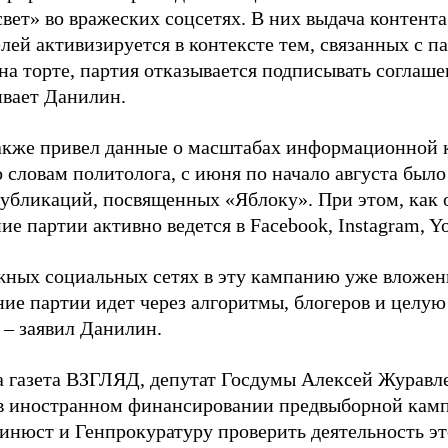
свет» во вражеских соцсетях. В них выдача контент
лей активизируется в контексте тем, связанных с па
на торте, партия отказывается подписывать соглаше
ивает Данилин.
акже привел данные о масштабах информационной 
о словам политолога, с июня по начало августа был
 публикаций, посвященных «Яблоку». При этом, как
е партии активно ведется в Facebook, Instagram, Y
жных социальных сетях в эту кампанию уже вложе
ие партии идет через алгоритмы, блогеров и целу
 – заявил Данилин.
а газета ВЗГЛЯД, депутат Госдумы Алексей Журавл
в иностранном финансировании предвыборной кам
нюст и Генпрокуратуру проверить деятельность э