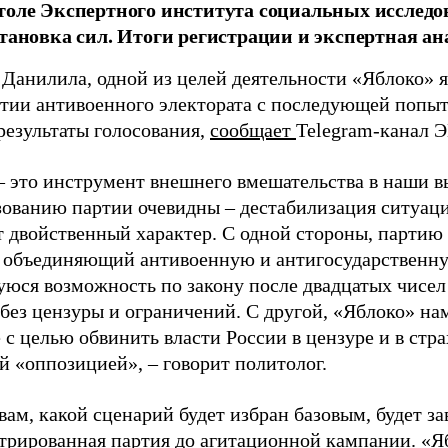
толе Экспертного института социальных исслед
становка сил. Итоги регистрации и экспертная ан
 Данилила, одной из целей деятельности «Яблоко» 
ртии антивоенного электората с последующей попыт
результаты голосования,
сообщает
Telegram-канал 
– это инструмент внешнего вмешательства в наши в
зованию партии очевидны – дестабилизация ситуаци
т двойственный характер. С одной стороны, партию
, объединяющий антивоенную и антигосударственну
юся возможность по закону после двадцатых чисел
 без цензуры и ограничений. С другой, «Яблоко» н
 с целью обвинить власти России в цензуре и в стра
й «оппозицией», – говорит политолог.
вам, какой сценарий будет избран базовым, будет за
стрированная партия до агитационной кампании. «Я