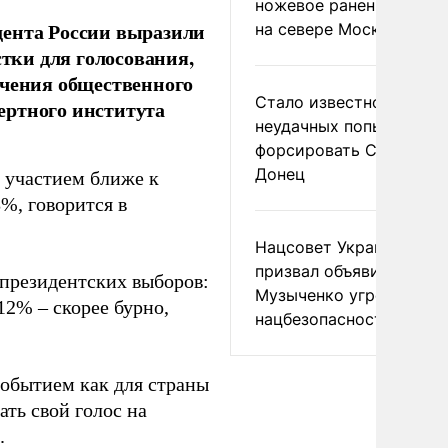
ножевое ранение в дра
дента России выразили
на севере Москвы
стки для голосования,
учения общественного
Стало известно о
ертного института
неудачных попытках ВС
форсировать Северски
Донец
 участием ближе к
8%, говорится в
Нацсовет Украины по Т
призвал объявить
 президентских выборов:
Музыченко угрозой
12% – скорее бурно,
нацбезопасности
обытием как для страны
ать свой голос на
.