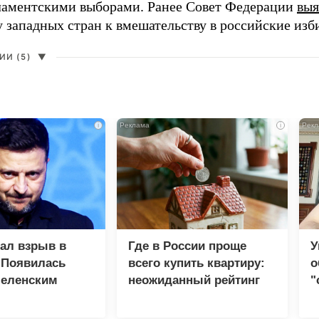
ламентскими выборами. Ранее Совет Федерации
выя
у западных стран к вмешательству в российские изб
И (5)
▼
i
i
зал взрыв в
Где в России проще
У
 Появилась
всего купить квартиру:
о
Зеленским
неожиданный рейтинг
"
с