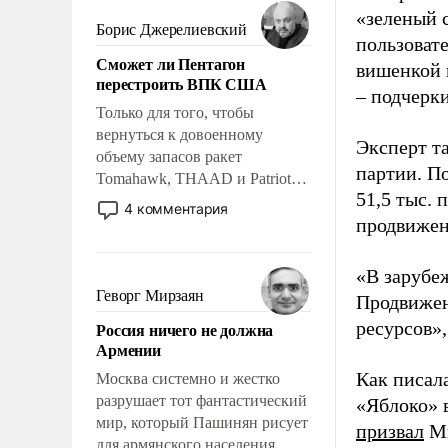
мужественным и твердым под
«зеленый 
ударами судьбы, брать на себя
Борис Джерелиевский
пользовате
ответственность, помогать
Сможет ли Пентагон
слабым, идти вперед и
вишенкой 
перестроить ВПК США
адаптироваться.
– подчерк
Только для того, чтобы
вернуться к довоенному
Эксперт т
объему запасов ракет
партии. П
Tomahawk, THAAD и Patriot
51,5 тыс.
США потребуется более трех
4 комментария
лет. Даже небольшая война с
продвижени
Ираном опустошила
американские арсеналы.
«В зарубе
Сложившаяся ситуация
Геворг Мирзаян
Продвижен
означает многолетний период
ресурсов»,
Россия ничего не должна
уязвимости США, например,
Армении
перед Китаем.
Как писал
Москва системно и жестко
разрушает тот фантастический
«Яблоко» 
мир, который Пашинян рисует
призвал
Ми
для армянского населения.