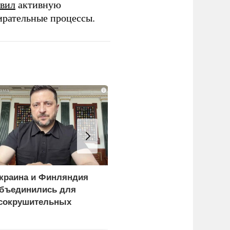
вил
активную
ирательные процессы.
i
краина и Финляндия
«Генерал-провал»: кака
бъединились для
правда выяснилась про
сокрушительных
Драпатого
анкций" против России