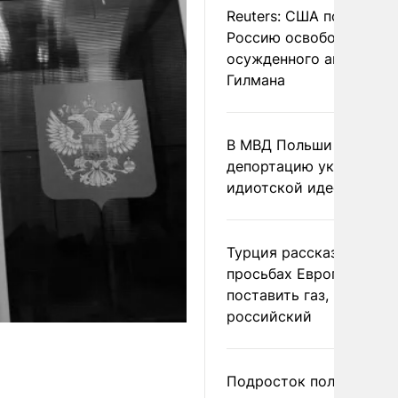
Reuters: США попросил
Россию освободить
осужденного американ
Гилмана
В МВД Польши назвали
депортацию украинцев
идиотской идеей
Турция рассказала о
просьбах Европы
поставить газ, но не
российский
Подросток получил