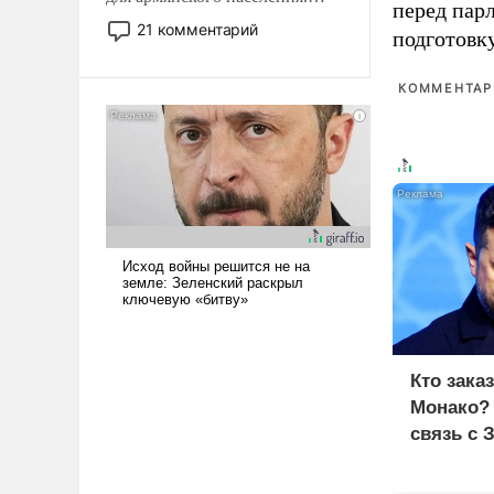
перед пар
Мир, где политические
21 комментарий
подготовк
прожекты будут безусловно
оплачиваться за счет
КОММЕНТАРИ
российских
налогоплательщиков и где
Еревану за свои поступки не
нужно отвечать.
Кто зака
Монако?
связь с 