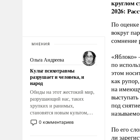
круглом с
2026: Рас
По оценке
вокруг па
сомнение 
МНЕНИЯ
«Яблоко» 
Ольга Андреева
по исполь
Культ психотравмы
этом носи
разрушает и человека, и
как рупор
народ
на имеющу
Обиды на этот жестокий мир,
выступать
разрушающий нас, таких
под снятие
хрупких и ранимых,
становятся новым культом,
называемо
постепенно вытесняя и
0 комментариев
отменяя традиционное
По его сло
требование к человеку – быть
ли зареги