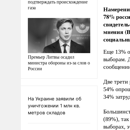
подтверждать происхождение
газа
Намерение
78% росси
свидетель
мнения (В
социальн
Еще 13% о
Премьер Литвы осадил
выборам. Д
министра обороны из-за слов о
сообщени
России
Две трети
54% опрош
34% затру
На Украине заявили об
уничтожении 1 млн кв.
Большинст
метров складов
(89%), так
выборах, 