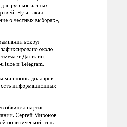
а для русскоязычных
ртией. Ну и такая
ние о честных выборах»,
кампании вокруг
о зафиксировано около
 отмечает Данилин,
ouTube и Telegram.
ны миллионы долларов.
ю сеть информационных
ев
обвинил
партию
пании. Сергей Миронов
той политической силы