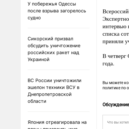
У побережья Одессы
после взрыва загорелось
Всероссий
судно
Экспертно
интервью 
списка со
Сикорский призвал
приняли уч
обсудить уничтожение
российских ракет над
В четверг
Украиной
года.
ВС России уничтожили
Вы можете к
эшелон техники ВСУ в
политике по 
Днепропетровской
области
Обсуждение
Япония отреагировала на
планы присвоить имя