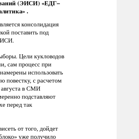
ований (ЭИСИ) «ЕДГ–
алитика» .
является консолидация
кой поставить под
ЭИСИ.
ыборы. Цели кукловодов
и, сам процесс при
 намерены использовать
ю повестку, с расчетом
 августа в СМИ
амеренно подставляют
хе перед так
висеть от того, дойдет
блоко» уже получило