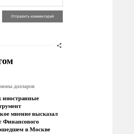
том
лионы долларов
х иностранные
струмент
кое мнение высказал
нт Финансового
рошедшем в Москве