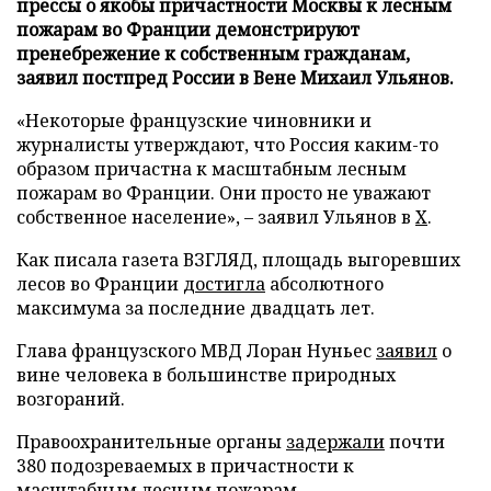
прессы о якобы причастности Москвы к лесным
пожарам во Франции демонстрируют
пренебрежение к собственным гражданам,
заявил постпред России в Вене Михаил Ульянов.
«Некоторые французские чиновники и
журналисты утверждают, что Россия каким-то
образом причастна к масштабным лесным
пожарам во Франции. Они просто не уважают
собственное население», – заявил Ульянов в
X
.
Как писала газета ВЗГЛЯД, площадь выгоревших
лесов во Франции
достигла
абсолютного
максимума за последние двадцать лет.
Глава французского МВД Лоран Нуньес
заявил
о
вине человека в большинстве природных
возгораний.
Правоохранительные органы
задержали
почти
380 подозреваемых в причастности к
масштабным лесным пожарам.