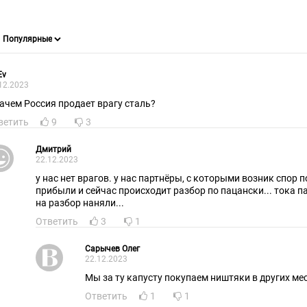
Ev
12.2023
зачем Россия продает врагу сталь?
ветить
9
3
Дмитрий
22.12.2023
у нас нет врагов. у нас партнёры, с которыми возник спор 
прибыли и сейчас происходит разбор по пацански... тока п
на разбор наняли...
Ответить
3
1
Сарычев Олег
22.12.2023
Мы за ту капусту покупаем ништяки в других ме
Ответить
1
1