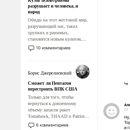
возможности.
разрушает и человека, и
народ
Обиды на этот жестокий мир,
разрушающий нас, таких
хрупких и ранимых,
становятся новым культом,
постепенно вытесняя и
10 комментариев
отменяя традиционное
требование к человеку – быть
мужественным и твердым под
ударами судьбы, брать на себя
Борис Джерелиевский
ответственность, помогать
Сможет ли Пентагон
слабым, идти вперед и
перестроить ВПК США
адаптироваться.
Только для того, чтобы
вернуться к довоенному
Ал
объему запасов ракет
22.
Tomahawk, THAAD и Patriot
Ну
США потребуется более трех
То
6 комментариев
и 
лет. Даже небольшая война с