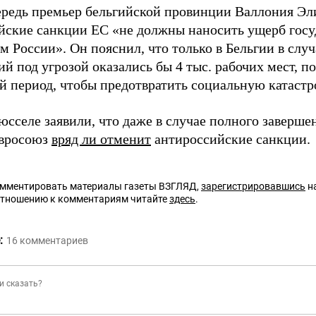
ередь премьер бельгийской провинции Валлония Эли
йские санкции ЕС «не должны наносить ущерб гос
м России». Он пояснил, что только в Бельгии в случ
й под угрозой оказались бы 4 тыс. рабочих мест, 
й период, чтобы предотвратить социальную катастр
юсселе заявили, что даже в случае полного заверше
Евросоюз
вряд ли отменит
антироссийские санкции.
омментировать материалы газеты ВЗГЛЯД,
зарегистрировавшись
на
отношению к комментариям читайте
здесь
.
:
16
комментариев