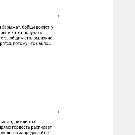
ии барыжат, бойцы воюют, у
арыги хотят получать
то за общим столом, ихние
рятся, потому что бабло
 были одни идиоты!
! прямо гордость распирает
ководства запределен! не