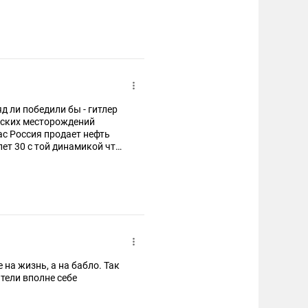
яд ли победили бы - гитлер
инских месторождений
ас Россия продает нефть
лет 30 с той динамикой что
 на жизнь, а на бабло. Так
ители вполне себе