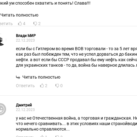
всякий ум способен охватить и понять! Слава!!!
Читать полностью
ветить
4
2
Влади МИР
22.12.2023
если бы с Гитлером во время ВОВ торговали - то за 5 лет вр
как раз был побежден тем, что не успел дорваться до бак
нефти. а вот если бы СССР продавал бы ему нефть как сейч
для украинских танков - то да, война бы наверное длилась 
сейчас идет, и не факт чем бы кончилась
Читать полностью
Ответить
2
0
Дмитрий
22.12.2023
у нас не Отечественная война, а торговая и гражданская. Не
что нечего сравнивать... в этих условиях наши странойвод
нормально справляются...