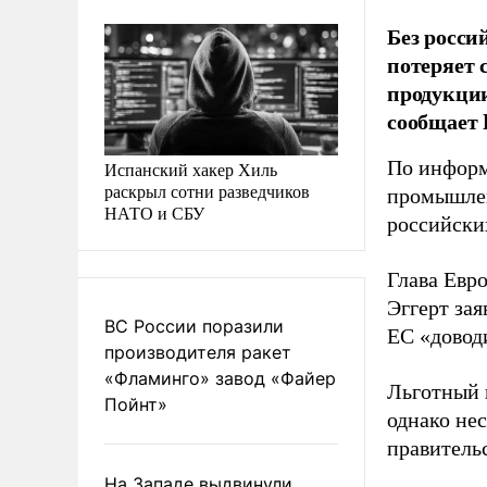
Без росси
потеряет 
продукции
сообщает D
По информ
Испанский хакер Хиль
раскрыл сотни разведчиков
промышлен
НАТО и СБУ
российски
Глава Евр
Эггерт зая
ВС России поразили
ЕС «довод
производителя ракет
«Фламинго» завод «Файер
Льготный 
Пойнт»
однако не
правительс
На Западе выдвинули