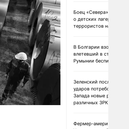
Боец «Севера» рассказ
о детских лагерях
террористов на Украин
В Болгарии взорвался
влетевший в страну из
Румынии беспилотник
Зеленский после ночны
ударов потребовал у
Запада новые ракеты д
различных ЗРК
Фермер-американец