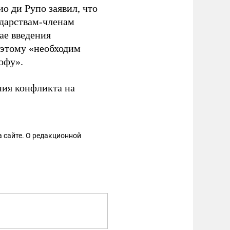
о ди Рупо заявил, что
ударствам-членам
ае введения
поэтому «необходим
офу».
ния конфликта на
 сайте. О редакционной