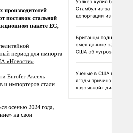
Уолкер купил билет в
Стамбул из-за угрозы
их производителей
депортации из России
от поставок стальной
анкционном пакете ЕС,
Британцы подняли на
смех данные разведки
алелитейной
США об «угрозе России
ный период для импорта
А «Новости»
.
Ученые в США назвали 
и Eurofer Аксель
ягоды причиной
ов и импортеров стали
«взрывной» диареи
ся осенью 2024 года,
ние» на свои