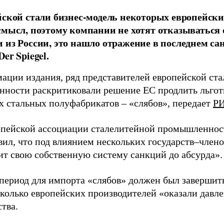
йской стали бизнес-модель некоторых европейск
смысл, поэтому компании не хотят отказываться 
 из России, это нашло отражение в последнем с
er Spiegel.
ации издания, ряд представителей европейской ст
ности раскритиковали решение ЕС продлить льгот
х стальных полуфабрикатов – «слябов», передает
РИ
опейской ассоциации сталелитейной промышленност
вил, что под влиянием нескольких государств–член
ит свою собственную систему санкций до абсурда».
период для импорта «слябов» должен был завершить
сколько европейских производителей «оказали давле
тва.