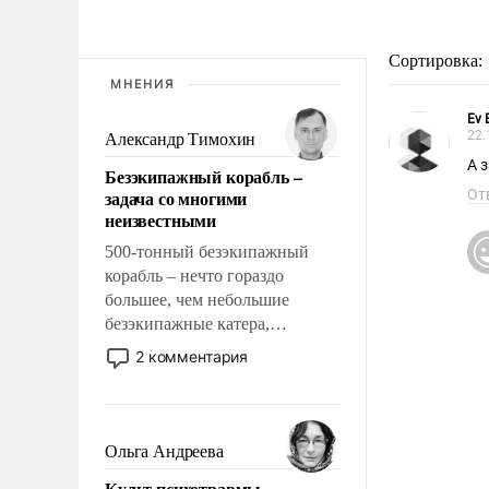
Сортировка:
МНЕНИЯ
Ev 
22.
Александр Тимохин
А 
Безэкипажный корабль –
задача со многими
От
неизвестными
500-тонный безэкипажный
корабль – нечто гораздо
большее, чем небольшие
безэкипажные катера,
применение которых уже
2 комментария
стало обыденностью. Задача по
созданию такого корабля очень
сложна и амбициозна. Однако
и ее реализация радикально
Ольга Андреева
поднимет наши боевые
Культ психотравмы