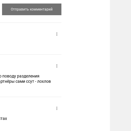
по поводу разделения
артнёры сами ссут - лохлов
стах