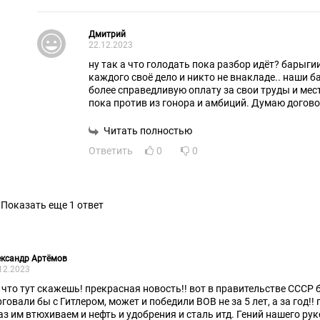
Дмитрий
22.12.2023
ну так а что голодать пока разбор идёт? барыг
каждого своё дело и никто не внакладе.. наши б
более справедливую оплату за свои труды и мес
пока против из гонора и амбиций. Думаю догово
всегда побеждает зло)))
Читать полностью
Ответить
0
0
Показать еще 1 ответ
ександр Артёмов
12.2023
, что тут скажешь! прекрасная новость!! вот в правительстве СССР
рговали бы с Гитлером, может и победили ВОВ не за 5 лет, а за год!
газ им втюхиваем и нефть и удобрения и сталь итд. Гений нашего ру