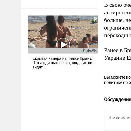
В свою оч
антиросси
больше, че
ограничени
переходны
Ранее в Бр
Украине 
Вы можете к
политике по 
Обсуждение