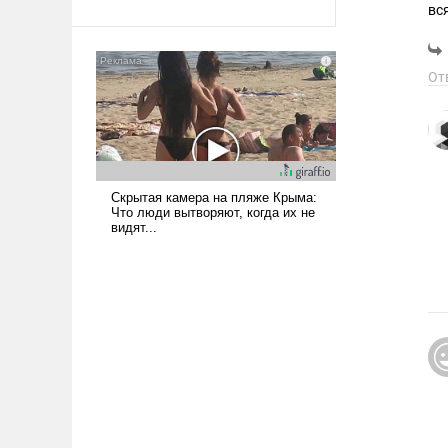
Ираном опустошила
американские арсеналы.
Сложившаяся ситуация
От
означает многолетний период
уязвимости США, например,
перед Китаем.