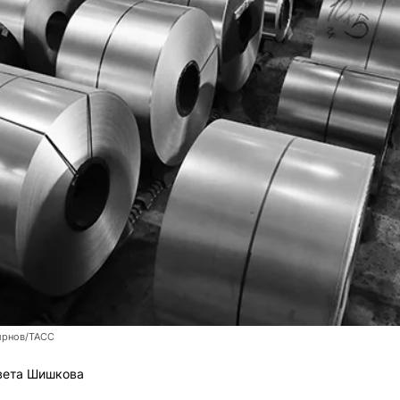
ирнов/ТАСС
вета Шишкова