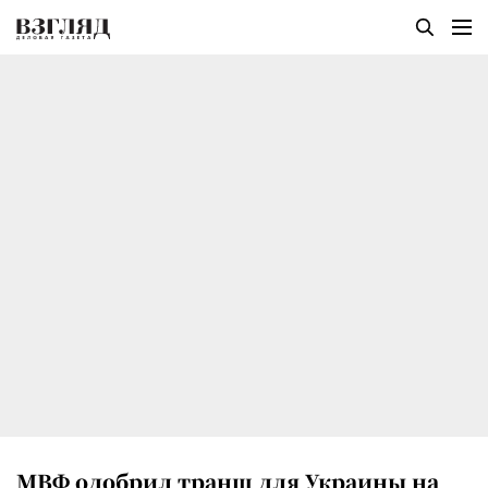
МВФ одобрил транш для Украины на