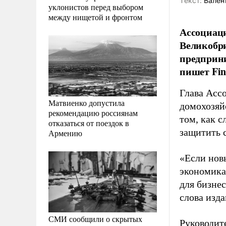
Tекст:
Валент
уклонистов перед выбором
между нищетой и фронтом
Ассоциаци
Великобри
предприни
пишет Fin
Глава Ассо
Матвиенко допустила
домохозяй
рекомендацию россиянам
том, как 
отказаться от поездок в
защитить 
Армению
«Если нов
экономика 
для бизнес
слова изда
СМИ сообщили о скрытых
Руководит