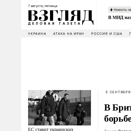
7 августа, пятница
Новость ч
В МИД наз
УКРАИНА
АТАКА НА ИРАН
РОССИЯ И США
5 СЕНТЯБРЯ
В Бри
борьб
ЕС ставит украинских