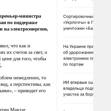
 премьер-министра
Сортировочный пункт
лан по поддержке
«Укрпочты» в Павлогра
н на электроэнергию,
уничтожен «Бандероль
вил, что как и
На Украине предупреди
 их счетов за свет, о
об удорожании китайс
цене для того, чтобы
электроники после уда
по портам
С
.
облем немедленно, то
ИИ впервые оштрафова
вод, а перспективы, как
владельца подмосковн
лыми», – приводит его
участка за борщевик
ртин Мактаг