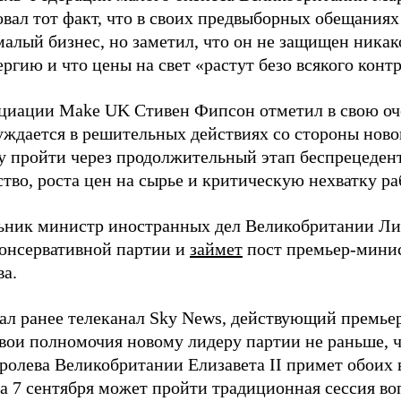
овал тот факт, что в своих предвыборных обещаниях
малый бизнес, но заметил, что он не защищен ника
ргию и что цены на свет «растут безо всякого контр
оциации Make UK Стивен Фипсон отметил в свою оче
уждается в решительных действиях со стороны ново
у пройти через продолжительный этап беспрецедент
тво, роста цен на сырье и критическую нехватку ра
ьник министр иностранных дел Великобритании Лиз
онсервативной партии и
займет
пост премьер-мини
ва.
ал ранее телеканал Sky News, действующий премье
вои полномочия новому лидеру партии не раньше, ч
оролева Великобритании Елизавета II примет обоих
 а 7 сентября может пройти традиционная сессия во