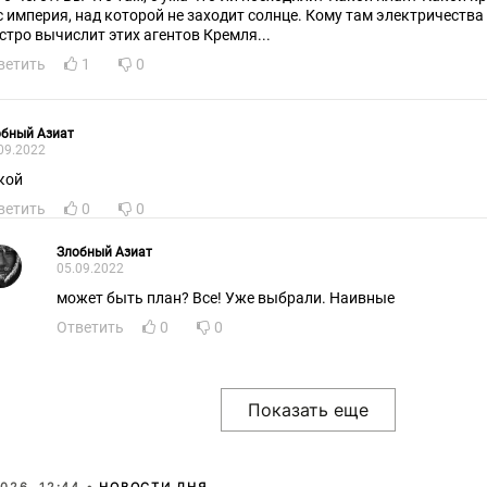
с империя, над которой не заходит солнце. Кому там электричества
стро вычислит этих агентов Кремля...
ветить
1
0
обный Азиат
09.2022
кой
ветить
0
0
Злобный Азиат
05.09.2022
может быть план? Все! Уже выбрали. Наивные
Ответить
0
0
026, 12:44 •
НОВОСТИ ДНЯ