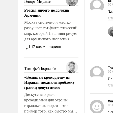
Ев
Геворг Мирзаян
05.
означает многолетний период
Россия ничего не должна
уязвимости США, например,
"Ес
Армении
перед Китаем.
От
Москва системно и жестко
разрушает тот фантастический
мир, который Пашинян рисует
для армянского населения.
Мир, где политические
17 комментариев
прожекты будут безусловно
оплачиваться за счет
российских
налогоплательщиков и где
Ти
Тимофей Бордачёв
05.
Еревану за свои поступки не
«Большая крокодила» из
нужно отвечать.
Ли
Израиля показала проблему
От
границ допустимого
Дискуссия о рве с
крокодилами для охраны
Оле
израильских тюрем – это
05.
пример того, как быстро мы
Че