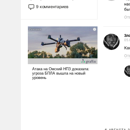
двигаемся по пути
на
9 комментариев
бы
революционных изменений.
То, что несколько лет назад
От
было образом для
псевдонаучной фантастики,
стало всерьез обсуждаемой
Зл
05.
идеей.
Ка
От
6 АВГУСТА 2