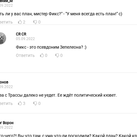
гений_М
09.2022
ть ли у вас план, мистер Фикс?" - "У меня всегда есть план!" с)
ветить
2
0
CR CR
05.09.2022
Фикс - это псевдоним Зепелеона? :)
Ответить
0
0
хонов
09.2022
за с Трассы далеко не уедет. Ее ждёт политический кювет.
ветить
3
0
г Ворон
09.2022
го-чего?! Вы что там, с ума что-ли посходили? Какой план? Какой кр