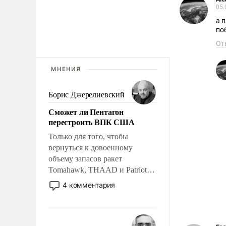
05.
а 
по
От
МНЕНИЯ
Борис Джерелиевский
Сможет ли Пентагон
перестроить ВПК США
Только для того, чтобы
вернуться к довоенному
объему запасов ракет
Tomahawk, THAAD и Patriot
США потребуется более трех
4 комментария
лет. Даже небольшая война с
Ираном опустошила
американские арсеналы.
Сложившаяся ситуация