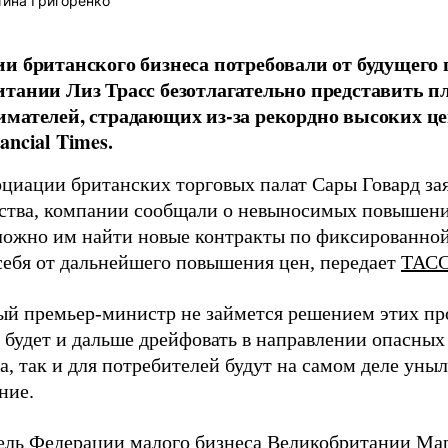
ина Григоренко
и британского бизнеса потребовали от будущего
тании Лиз Трасс безотлагательно представить п
мателей, страдающих из-за рекордно высоких це
ancial Times.
циации британских торговых палат Сары Говард зая
ства, компании сообщали о невыносимых повышениях
сложно им найти новые контракты по фиксированной 
себя от дальнейшего повышения цен, передает
ТАС
ый премьер-министр не займется решением этих пр
будет и дальше дрейфовать в направлении опасных 
а, так и для потребителей будут на самом деле уны
ние.
ель Федерации малого бизнеса Великобритании Ма