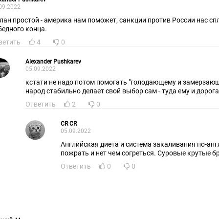
09.2022
план простой - америка нам поможет, санкции против России нас сп
бедного конца.
ветить
4
0
Alexander Pushkarev
05.09.2022
кстати не надо потом помогать "голодающему и замерзающ
народ стабильно делает свой выбор сам - туда ему и дорога
Ответить
2
0
CR CR
05.09.2022
Английская диета и система закаливания по-англ
пожрать и нет чем согреться. Суровые крутые бр
Ответить
0
0