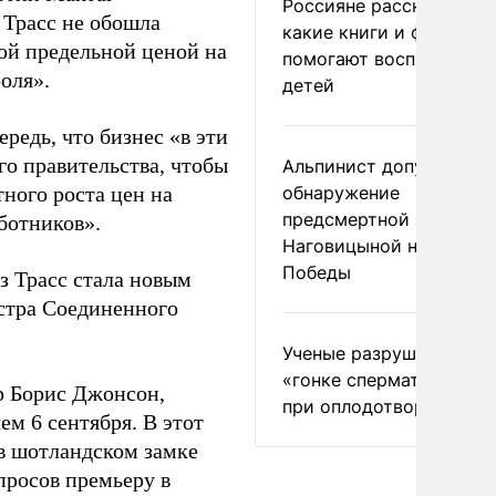
Россияне рассказали,
 Трасс не обошла
какие книги и фильмы
кой предельной ценой на
помогают воспитывать
оля».
детей
редь, что бизнес «в эти
го правительства, чтобы
Альпинист допустил
ного роста цен на
обнаружение
предсмертной записки
ботников».
Наговицыной на пике
Победы
 Трасс стала новым
стра Соединенного
Ученые разрушили миф
«гонке сперматозоидов
р Борис Джонсон,
при оплодотворении
ем 6 сентября. В этот
 в шотландском замке
просов премьеру в