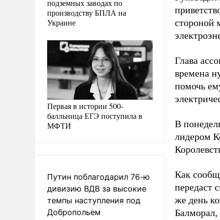
подземных заводах по
приветств
производству БПЛА на
Украине
стороной 
электроэне
Глава асс
времена н
помочь ем
электричес
Первая в истории 500-
балльница ЕГЭ поступила в
В понедел
МФТИ
лидером К
Королевст
Как сообщ
Путин поблагодарил 76-ю
передаст с
дивизию ВДВ за высокие
же день к
темпы наступления под
Добропольем
Балморал,