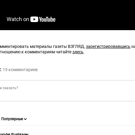
омментировать материалы газеты ВЗГЛЯД,
зарегистрировавшись
на
отношению к комментариям читайте
здесь
.
:
19
комментариев
xander Pushkarev