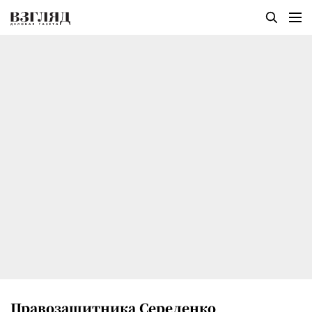
Правозащитника Середенко