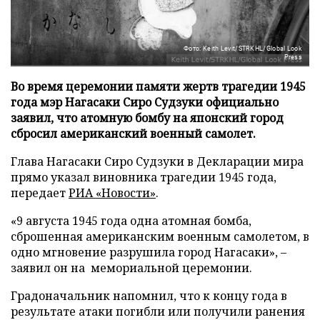
Фото: Keith Levit/STRKHL/Global Look
Press
Во время церемонии памяти жертв трагедии 1945
года мэр Нагасаки Сиро Судзуки официально
заявил, что атомную бомбу на японский город
сбросил американский военный самолет.
Глава Нагасаки Сиро Судзуки в Декларации мира
прямо указал виновника трагедии 1945 года,
передает
РИА «Новости»
.
«9 августа 1945 года одна атомная бомба,
сброшенная американским военным самолетом, в
одно мгновение разрушила город Нагасаки», –
заявил он на мемориальной церемонии.
Градоначальник напомнил, что к концу года в
результате атаки погибли или получили ранения