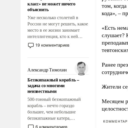
класс» не может ничего
нашего дома.
том, когда
объяснить
кода», – 
Уже несколько столетий в
России не могут решить, какое
«Есть нема
место в ее жизни занимает
слушает? 
интеллигенция, кто к ней
преподава
принадлежит, а кого из нее
19 комментариев
исключили с правом
тевтонски
восстановления и без оного. И
чем она отличается от просто
Ранее пре
образованных людей. Иногда
Александр Тимохин
сотруднич
казалось, что эти вопросы
Безэкипажный корабль –
решены раз и навсегда, но –
задача со многими
Жители се
нет, не решены.
неизвестными
500-тонный безэкипажный
Месяцем р
корабль – нечто гораздо
целостнос
большее, чем небольшие
безэкипажные катера,
КОММЕНТАРИ
применение которых уже
6 комментариев