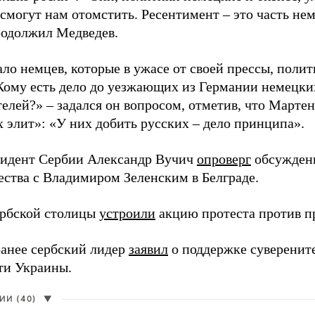
 смогут нам отомстить. Ресентимент – это часть не
продолжил Медведев.
ло немцев, которые в ужасе от своей прессы, полит
Кому есть дело до уезжающих из Германии немецки
телей?» – задался он вопросом, отметив, что Марте
х элит»: «У них добить русских – дело принципа».
зидент Сербии Александр Вучич
опроверг
обсуждени
ества с Владимиром Зеленским в Белграде.
рбской столицы
устроили
акцию протеста против пр
анее сербский лидер
заявил
о поддержке суверенит
ти Украины.
И (40)
▼