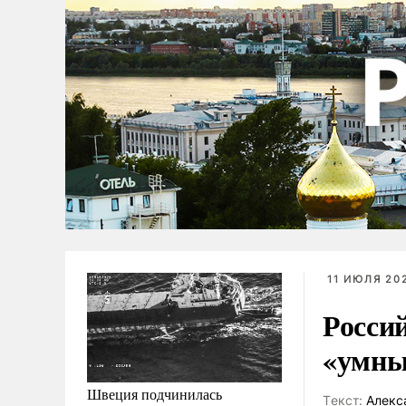
11 ИЮЛЯ 202
Росси
«умны
Швеция подчинилась
Tекст:
Алекс