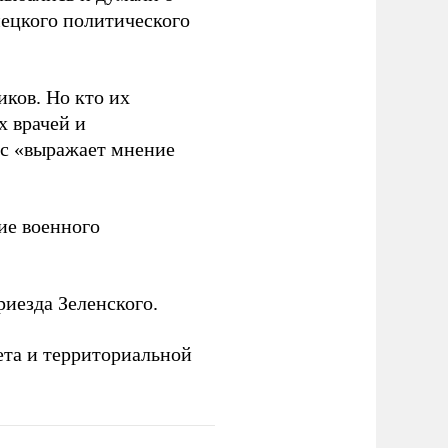
мецкого политического
иков. Но кто их
х врачей и
нс «выражает мнение
е военного
иезда Зеленского.
ета и территориальной