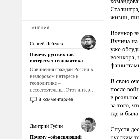
командова
Сталингра
жизни, пи
МНЕНИЯ
Военкор в
Вучича на
Сергей Лебедев
уже обсуд
Почему русских так
военкора,
интересует геополитика
фашистами
Обвинения граждан России в
нездоровом интересе к
В свою оч
геополитике –
после вой
несостоятельны. Этот интерес
в реальнос
рационален и прагматичен. Он
8 комментариев
обусловлен тысячелетним
за того, ч
опытом выживания в крайне
где и была
непростых условиях и
фундаментальным знанием,
Дмитрий Губин
Спустя де
что мировая политика имеет
Почему «объясняющий
русским т
свойство заявляться на порог