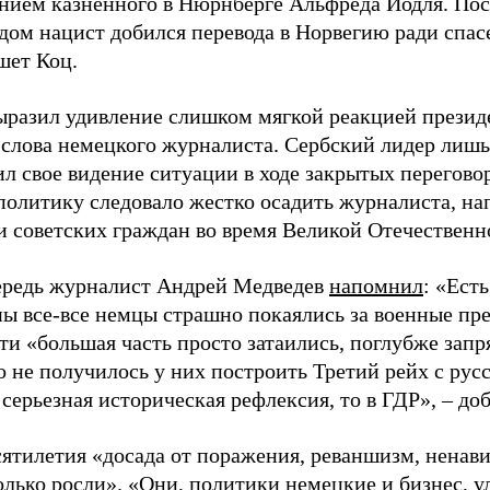
нием казненного в Нюрнберге Альфреда Йодля. Пос
дом нацист добился перевода в Норвегию ради спас
шет Коц.
ыразил удивление слишком мягкой реакцией презид
 слова немецкого журналиста. Сербский лидер лишь
ил свое видение ситуации в ходе закрытых перегов
 политику следовало жестко осадить журналиста, н
 советских граждан во время Великой Отечественн
ередь журналист Андрей Медведев
напомнил
: «Ест
ны все-все немцы страшно покаялись за военные пр
ти «большая часть просто затаились, поглубже запря
то не получилось у них построить Третий рейх с ру
 серьезная историческая рефлексия, то в ГДР», – до
сятилетия «досада от поражения, реваншизм, ненав
олько росли». «Они, политики немецкие и бизнес, у