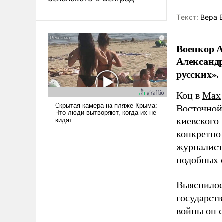
Tекст:
Вера 
Военкор А
Александр
русских».
Коц в
Мах
Восточной
киевского
конкретно
журналист
подобных 
Выяснилос
государст
войны он 