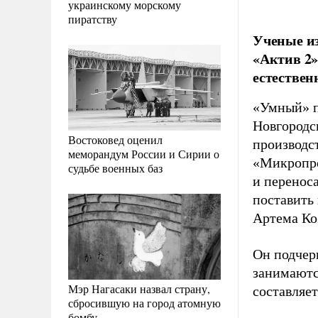
украинскому морскому
пиратству
Ученые из
«Актив 2»
естествен
«Умный» п
Новгородс
Востоковед оценил
производс
меморандум России и Сирии о
«Микропро
судьбе военных баз
и переноса
поставить 
Артема Ко
Он подчер
занимаютс
Мэр Нагасаки назвал страну,
составляет
сбросившую на город атомную
бомбу