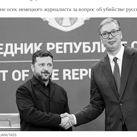
не осек немецкого журналиста за вопрос об убийстве рус
ZUMA/TASS