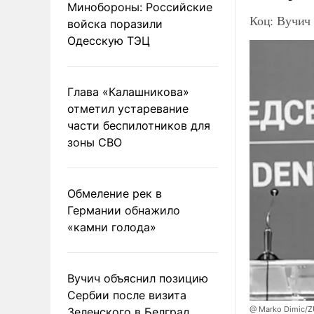
Минобороны: Российские
Коц: Вучич 
войска поразили
Одесскую ТЭЦ
Глава «Калашникова»
отметил устаревание
части беспилотников для
зоны СВО
Обмеление рек в
Германии обнажило
«камни голода»
Вучич объяснил позицию
Сербии после визита
@ Marko Dimic/
Зеленского в Белград