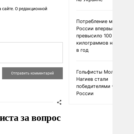
 сайте. О редакционной
Потребление мяса в
России впервые
превысило 100
килограммов на челове
в год
Гольфисты Молоканова
Нагиев стали
победителями чемпион
России
иста за вопрос