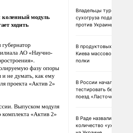
Владельцы турецкого
й коленный модуль
сухогруза подадут иск
гает ходить
против Украины в Гаагу
 губернатор
В продуктовых магазин
филиала АО «Научно-
Киева массово опустел
оростроения».
полки
ролируемую фазу опоры
 и не думать, как ему
В России начали
ля проекта «Актив 2»
тестировать беспилотн
поезд «Ласточка»
оссии. Выпуском модуля
о комплекта «Актив 2»
В Раде назвали
количество «ухилянтов
на Украине