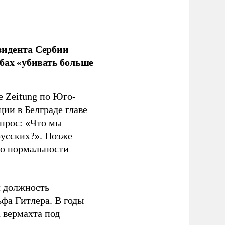
зидента Сербии
бах «убивать больше
e Zeitung по Юго-
ии в Белграде главе
прос: «Что мы
русских?». Позже
 о нормальности
л должность
фа Гитлера. В годы
 вермахта под