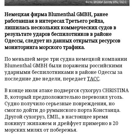
Фото: ERDEM SAHIN/EPA/ТАСС
Немецкая фирма Blumenthal GMBH, ранее
работавшая в интересах Третьего рейха,
лишилась нескольких коммерческих судов в
результате ударов беспилотников в районе
Одессы, следует из данных открытых ресурсов
мониторинга морского трафика.
По меньшей мере три судна немецкой компании
Blumenthal GMBH были поражены российскими
ударными беспилотниками в районе Одессы за
последние две недели, передает
ТАСС
.
В конце июля атаке подвергся сухогруз CHRISTINA
B, который предположительно перевозил уголь.
Судно получило серьезные повреждения, но
смогло дойти до румынского порта Констанца.
Другой сухогруз, EMIL, в настоящее время
покинут экипажем и дрейфует примерно в 20
морских милях от побережья.