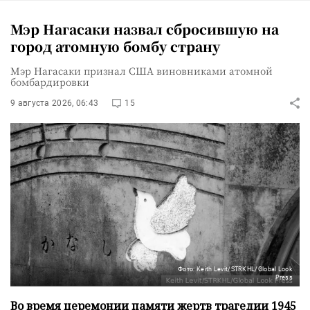
Мэр Нагасаки назвал сбросившую на
город атомную бомбу страну
Мэр Нагасаки признал США виновниками атомной
бомбардировки
9 августа 2026, 06:43
15
Фото: Keith Levit/STRKHL/Global Look
Press
Во время церемонии памяти жертв трагедии 1945