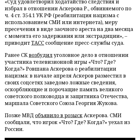
«Суд удовлетворил ходатайство следствия и
избрал в отношении Аскерова Р., обвиняемого по
ч. 4 ст. 354.1 УК РФ (реабилитация нацизма с
использованием СМИ или интернета), меру
пресечения в виде заочного ареста на два месяца
с момента его задержания или экстрадиции», –
приводит
ТАСС
сообщение пресс-службы суда.
Ранее СК
возбудил
уголовное дело в отношении
участника телевизионной игры «Что? Где?
Когда?» Ровшана Аскерова о реабилитации
нацизма: в начале апреля Аскеров разместил в
своих соцсетях заведомо ложные сведения,
оскорбляющие и порочащие память великого
советского полководца и защитника Отечества,
маршала Советского Союза Георгия Жукова.
Позже МВД
объявило в розыск
Аскерова. СМИ
сообщали, что игрок «Что? Где? Когда?» уехал из
России.