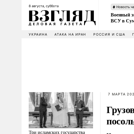
8 августа, суббота
Новость ч
Военный эк
ВСУ в Сум
УКРАИНА
АТАКА НА ИРАН
РОССИЯ И США
7 МАРТА 202
Грузо
посол
Три исламских государства