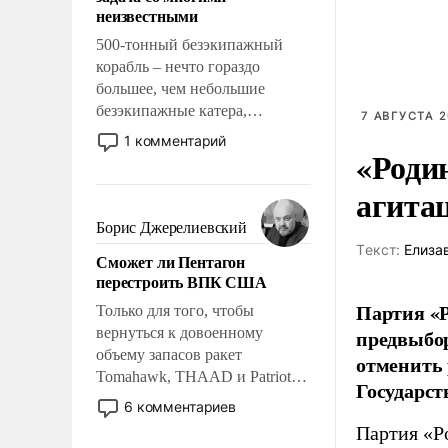
адаптироваться.
неизвестными
500-тонный безэкипажный
корабль – нечто гораздо
большее, чем небольшие
безэкипажные катера,
7 АВГУСТА 2
применение которых уже
1 комментарий
«Роди
стало обыденностью. Задача по
созданию такого корабля очень
агита
сложна и амбициозна. Однако
и ее реализация радикально
Борис Джерелиевский
поднимет наши боевые
Tекст:
Елиза
Сможет ли Пентагон
возможности.
перестроить ВПК США
Партия «Р
Только для того, чтобы
вернуться к довоенному
предвыбор
объему запасов ракет
отменить 
Tomahawk, THAAD и Patriot
Государст
США потребуется более трех
6 комментариев
лет. Даже небольшая война с
Партия «Р
Ираном опустошила