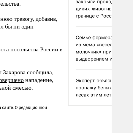
закрыли проходы для
ельства.
диких животных на
границе с Россией
нюю тревогу, добавив,
ал бы ни один
Семье фермера Уолкер
из мема «веселый
ота посольства России в
молочник» пригрозили
выдворением из Росси
 Захарова сообщила,
овершено
нападение,
Эксперт объяснил
льной смесью.
пропажу белых грибов 
лесах этим летом
 сайте. О редакционной