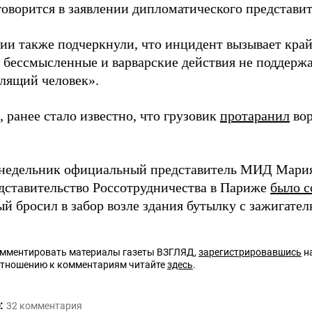
говорится в заявлении дипломатического представит
ии также подчеркнули, что инцидент вызывает край
е бессмысленные и варварские действия не поддерж
лящий человек».
 ранее стало известно, что грузовик
протаранил
вор
онедельник официальный представитель МИД Мария
едставительство Россотрудничества в Париже
было с
й бросил в забор возле здания бутылку с зажигате
омментировать материалы газеты ВЗГЛЯД,
зарегистрировавшись
на
отношению к комментариям читайте
здесь
.
:
32
комментария