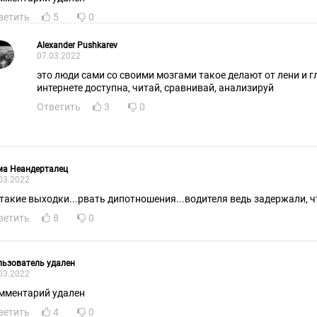
ветить
5
0
Alexander Pushkarev
07.03.2022
это люди сами со своими мозгами такое делают от лени и 
интернете доступна, читай, сравнивай, анализируй
Ответить
3
0
ма Неандерталец
03.2022
 такие выходки...рвать дипотношения...водителя ведь задержали, ч
ветить
8
0
ьзователь удален
03.2022
мментарий удален
ветить
4
0