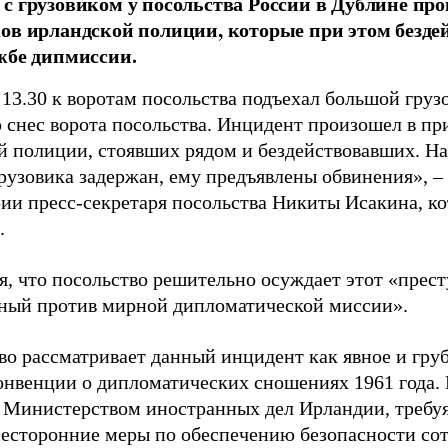
с грузовиком у посольства России в Дублине пр
ов ирландской полиции, которые при этом безде
жбе дипмиссии.
 13.30 к воротам посольства подъехал большой грузо
 снес ворота посольства. Инцидент произошел в пр
й полиции, стоявших рядом и бездействовавших. На
рузовика задержан, ему предъявлены обвинения», – 
ии пресс-секретаря посольства Никиты Исакина, к
.
я, что посольство решительно осуждает этот «прест
ный против мирной дипломатической миссии».
во рассматривает данный инцидент как явное и груб
онвенции о дипломатических сношениях 1961 года. 
с Министерством иностранных дел Ирландии, требуя
сесторонние меры по обеспечению безопасности сот