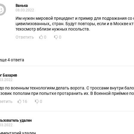
Ванька
08.03.2022
Им нужен мировой прецедент и пример для подражания со с
цивилизованных,, стран. Будут повторы, если и в Москве кт
техосмотр вблизи нужных посольств.
Ответить
0
0
еще 4 ответа
г Бахарев
03.2022
до по военным технологиям делать ворота. С троссами внутри бало
узовик пополам при попытке протаранить их. В Военной приёмке п
ветить
16
0
ьзователь удален
03.2022
мментарий удален