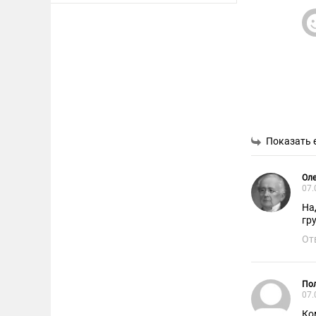
Показать 
Оле
07.
На
гр
От
Пол
07.
Ко