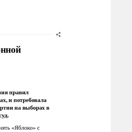
онной
ния правил
ах, и потребовала
ртии на выборах в
уд.
нять «Яблоко» с