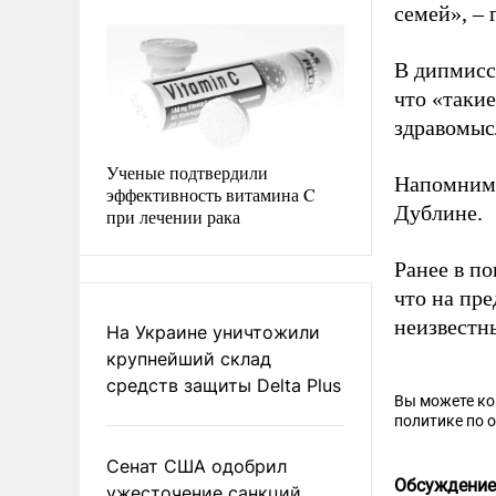
семей», – 
В дипмисс
что «таки
здравомыс
Ученые подтвердили
Напомним,
эффективность витамина C
Дублине.
при лечении рака
Ранее в п
что на пр
неизвестны
На Украине уничтожили
крупнейший склад
средств защиты Delta Plus
Вы можете к
политике по 
Сенат США одобрил
Обсуждение
ужесточение санкций