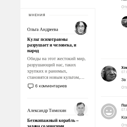
От
МНЕНИЯ
Ольга Андреева
Культ психотравмы
разрушает и человека, и
народ
Обиды на этот жестокий мир,
разрушающий нас, таких
Хо
хрупких и ранимых,
07.
становятся новым культом,
За
постепенно вытесняя и
6 комментариев
От
отменяя традиционное
требование к человеку – быть
мужественным и твердым под
Пол
ударами судьбы, брать на себя
07.
Александр Тимохин
ответственность, помогать
Ко
Безэкипажный корабль –
слабым, идти вперед и
задача со многими
От