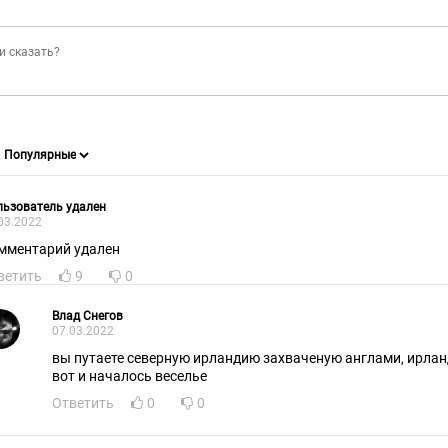
ьзователь удален
03.2022
мментарий удален
ветить
9
0
Влад Снегов
07.03.2022
вы путаете северную ирландию захваченую англами, ирландия в ЕС а северная нет,
вот и началось веселье
Ответить
0
0