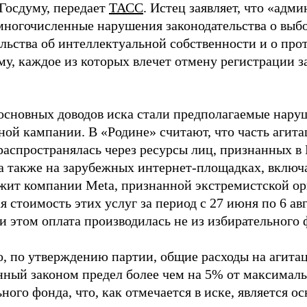
 Госдуму, передает
ТАСС
. Истец заявляет, что «адм
многочисленные нарушения законодательства о выбор
ельства об интеллектуальной собственности и о про
му, каждое из которых влечет отмену регистрации 
основных доводов иска стали предполагаемые нару
ной кампании. В «Родине» считают, что часть агит
распространялась через ресурсы лиц, признанных 
 а также на зарубежных интернет-площадках, включа
жит компании Meta, признанной экстремистской ор
 стоимость этих услуг за период с 27 июня по 6 ав
и этом оплата производилась не из избирательного 
о, по утверждению партии, общие расходы на агит
нный законом предел более чем на 5% от максималь
ного фонда, что, как отмечается в иске, является 