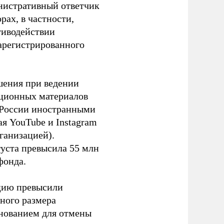
инистративный ответчик
ах, в частности,
тиводействии
зарегистрированного
шения при ведении
ационных материалов
в России иностранными
я YouTube и Instagram
ганизацией).
густа превысила 55 млн
фонда.
ацию превысили
ного размера
основанием для отмены