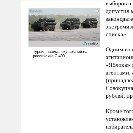
выборов в
американские арсеналы.
допустил 
Сложившаяся ситуация
означает многолетний период
законодат
уязвимости США, например,
экстремиз
перед Китаем.
списка».
Одним из 
агитацион
«Яблока» 
агентами,
(принадле
Совокупная
рублей, пр
Кроме тог
установле
избиратель