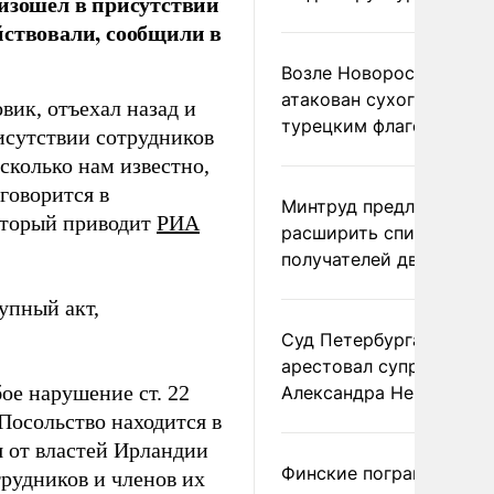
оизошел в присутствии
йствовали, сообщили в
Возле Новороссийска
атакован сухогруз под
вик, отъехал назад и
турецким флагом
исутствии сотрудников
сколько нам известно,
говорится в
Минтруд предложил
оторый приводит
РИА
расширить список
получателей двух пенс
упный акт,
Суд Петербурга заочно
арестовал супругу
ое нарушение ст. 22
Александра Невзорова
Посольство находится в
 от властей Ирландии
Финские пограничники
рудников и членов их