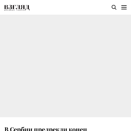
В Сербии предрекли конец