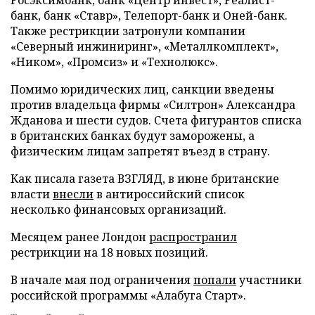
Росэксимбанк, банк «Центр инвест», Реалист-
банк, банк «Ставр», Телепорт-банк и Оней-банк.
Также рестрикции затронули компании
«Северный инжиниринг», «Металлкомплект»,
«Ником», «Промсиз» и «Технолюкс».
Помимо юридических лиц, санкции введены
против владельца фирмы «Силтрон» Александра
Жданова и шести судов. Счета фигурантов списка
в британских банках будут заморожены, а
физическим лицам запретят въезд в страну.
Как писала газета ВЗГЛЯД, в июне британские
власти
внесли
в антироссийский список
несколько финансовых организаций.
Месяцем ранее Лондон
распространил
рестрикции на 18 новых позиций.
В начале мая под ограничения
попали
участники
российской программы «Алабуга Старт».