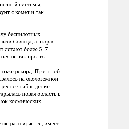
лнечной системы,
унт с комет и так
ислу беспилотных
лизи Солнца, а вторая –
нт летают более 5–7
 нее не так просто.
 тоже рекорд. Просто об
казалось на околоземной
тересное наблюдение.
ткрылась новая область в
ынок космических
стве расширяется, имеет