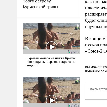
Зорге острову
как положи
Курильской гряды
плюса: из-
расширяетс
будет сли
научных ц
В конце м
пусков под
«Союз-2.1
Вы можете к
политике по 