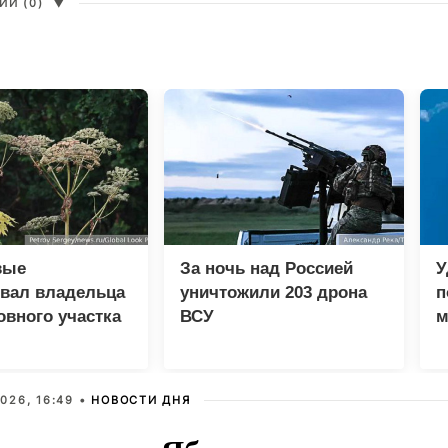
И (0)
▼
вые
За ночь над Россией
У
вал владельца
уничтожили 203 дрона
п
вного участка
ВСУ
м
евик
и
026, 16:49 •
НОВОСТИ ДНЯ