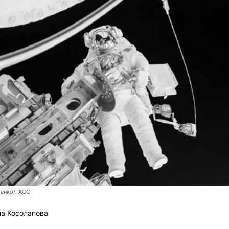
енко/ТАСС
а Косолапова