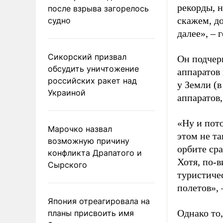
рекорды, 
после взрыва загорелось
скажем, до
судно
далее», – 
Сикорский призвал
Он подчерк
обсудить уничтожение
аппаратов 
российских ракет над
у Земли (в
Украиной
аппаратов,
«Ну и пото
Марочко назвал
этом не та
возможную причину
орбите ср
конфликта Драпатого и
Хотя, по-в
Сырского
туристиче
полетов», 
Япония отреагировала на
Однако то,
планы присвоить имя