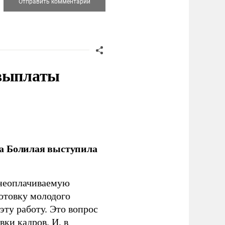
 выплаты
ла Болилая выступила
 неоплачиваемую
готовку молодого
ту работу. Это вопрос
ки кадров. И, в