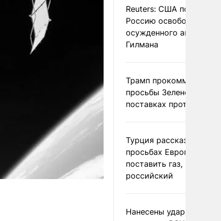
Reuters: США попросил
Россию освободить
осужденного американ
Гилмана
Трамп прокомментиров
просьбы Зеленского о
поставках противораке
Турция рассказала о
просьбах Европы
поставить газ, но не
российский
Нанесены удары по