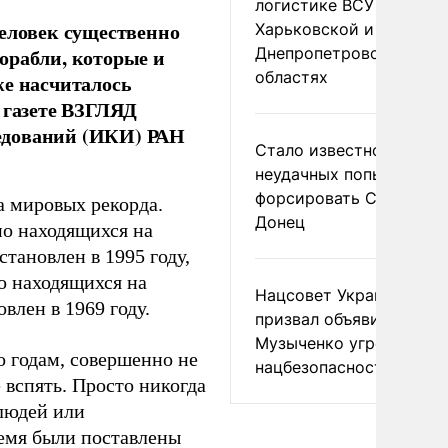
логистике ВСУ в
человек существенно
Харьковской и
Днепропетровской
орабли, которые и
областях
же насчиталось
 газете ВЗГЛЯД
едований (ИКИ) РАН
Стало известно о
неудачных попытках ВС
форсировать Северски
а мировых рекорда.
Донец
но находящихся на
тановлен в 1995 году,
о находящихся на
Нацсовет Украины по Т
влен в 1969 году.
призвал объявить
Музыченко угрозой
о годам, совершенно не
нацбезопасности
 вспять. Просто никогда
 людей или
ремя были поставлены