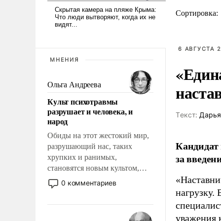
Сортировка:
6 АВГУСТА 2
МНЕНИЯ
«Един
Ольга Андреева
наста
Культ психотравмы
разрушает и человека, и
Tекст:
Дарья
народ
Обиды на этот жестокий мир,
Кандидат 
разрушающий нас, таких
за введен
хрупких и ранимых,
становятся новым культом,
«Наставни
постепенно вытесняя и
0 комментариев
отменяя традиционное
нагрузку. 
требование к человеку – быть
специалис
мужественным и твердым под
уважения к