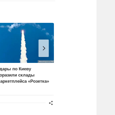
дары по Киеву
МВД Казахстана
оразили склады
предложило ввести
аркетплейса «Розетка»
платный въезд для
 сети «Эпицентр»
иностранцев