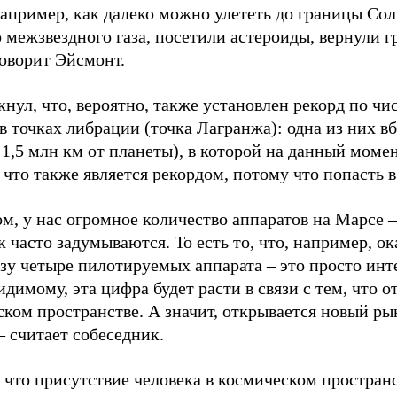
например, как далеко можно улететь до границы Со
 межзвездного газа, посетили астероиды, вернули гр
говорит Эйсмонт.
нул, что, вероятно, также установлен рекорд по ч
в точках либрации (точка Лагранжа): одна из них вб
 1,5 млн км от планеты), в которой на данный моме
 что также является рекордом, потому что попасть в
м, у нас огромное количество аппаратов на Марсе –
к часто задумываются. То есть то, что, например, о
азу четыре пилотируемых аппарата – это просто ин
идимому, эта цифра будет расти в связи с тем, что о
ском пространстве. А значит, открывается новый р
– считает собеседник.
 что присутствие человека в космическом простран