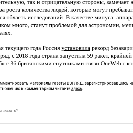
тельную, так и отрицательную стороны, замечает э
за роста количества людей, которые могут пребыват
я область исследований. В качестве минуса: аппара
шком много, станут проблемой для астрономии, меша
елях.
ая текущего года Россия
установила
рекорд безавар
ряд, с 2018 года страна запустила 59 ракет, крайней
б» с 36 британскими спутниками связи OneWeb с к
омментировать материалы газеты ВЗГЛЯД,
зарегистрировавшись
на
отношению к комментариям читайте
здесь
.