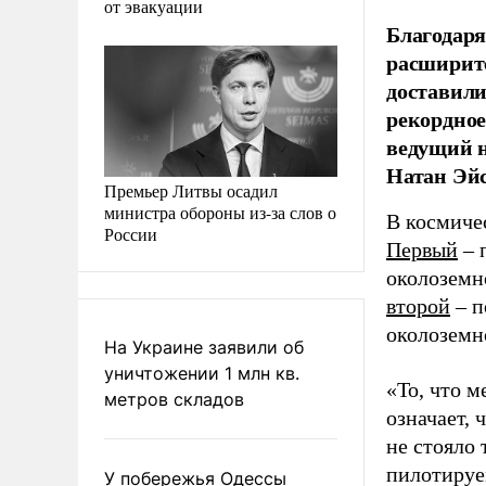
от эвакуации
Благодаря
расширитс
доставили
рекордное
ведущий 
Натан Эй
Премьер Литвы осадил
министра обороны из-за слов о
В космичес
России
Первый
– 
околоземн
второй
– п
околоземно
На Украине заявили об
уничтожении 1 млн кв.
«То, что 
метров складов
означает,
не стояло 
пилотируе
У побережья Одессы