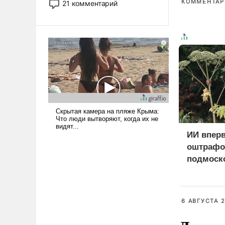
КОММЕНТАРИ
21 комментарий
прожекты будут безусловно
оплачиваться за счет
российских
налогоплательщиков и где
Еревану за свои поступки не
нужно отвечать.
ИИ впер
оштрафо
подмоско
за борщ
6 АВГУСТА 2