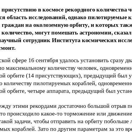
 присутствию в космосе рекордного количества 
я область исследований, однако пилотируемые к
 граждан на околоземную орбиту, и которых так
 количество, могут помешать астрономии, сказал
научный сотрудник Института космических иссл
смонт.
кой сфере 16 сентября удалось установить сразу дв
по максимальному количеству человек, одновремен
ой орбите (14 присутствующих), предыдущий был ус
о количеству пилотируемых кораблей, одновременн
й орбите, четыре аппарата, предыдущий был устано
между этими рекордами достаточно большой отрыв п
 что происходило какое-то торможение или движение
такой задачи, чтобы отправить на орбиту побольше
мых кораблей. Зато по другим параметрам за это в