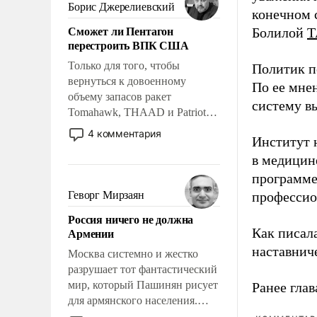
ударами судьбы, брать на себя
Борис Джерелиевский
конечном с
ответственность, помогать
Сможет ли Пентагон
Болилой
Т
слабым, идти вперед и
перестроить ВПК США
адаптироваться.
Только для того, чтобы
Политик п
вернуться к довоенному
По ее мне
объему запасов ракет
систему в
Tomahawk, THAAD и Patriot
США потребуется более трех
4 комментария
Институт 
лет. Даже небольшая война с
в медицине
Ираном опустошила
американские арсеналы.
программе
Сложившаяся ситуация
Геворг Мирзаян
профессио
означает многолетний период
Россия ничего не должна
уязвимости США, например,
Армении
Как писал
перед Китаем.
наставнич
Москва системно и жестко
разрушает тот фантастический
мир, который Пашинян рисует
Ранее глав
для армянского населения.
Мир, где политические