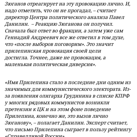
Зюганов отреагирует на эту провокацию лично. И,
надо отметить, что он не прогадал, – считает
директор Центра политического анализа Павел
Данилин.
– Реакцию Зюганова он получил.
Сначала был ответ во фракции, а затем уже сам
Геннадий Андреевич все же ответил в том духе,
что «после выборов поговорим». Это значит
прилепинская провокация своей цели
достигла. Точнее, даже не провокация, а
маленькая политическая диверсия».
«Имя Прилепина стало в последние дни одним из
значимых для коммунистического электората. Из-
за появления олигарха Грудинина в списке КПРФ
у многих рядовых коммунистов возникли
претензии к ЦК и на этом фоне поведение
Прилепина, конечно же, это вызов лично
Зюганову», – полагает Данилин. Эксперт считает,
что письмо Прилепина сыграет в пользу рейтингу
«Справедливой России».