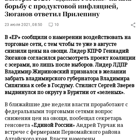
борьбу с продуктовой инфляцией,
Зюганов ответил Прилепину
23 июля 2021, 08:50
10
В «ЕР» сообщили о намерении воздействовать на
торговые сети, с тем чтобы те уже в августе
снизили цены на овощи. Лидер КПРФ Геннадий
Зюганов согласился рассмотреть проект коалиции
с эсерами, но лишь после выборов. Лидер ЛДПР
Владимир Жириновский признался в желании
забрать владимирского губернатора Владимира
Сипягина к себе в Госдуму. Стилист Сергей Зверев
выдвинулся по округу в Бурятии от «зеленых».
В ближайшие две недели власти проработают с
федеральными торговыми сетями вопрос
снижения цен на овощи, пообещал секретарь
генсовета «
Единой России
» Андрей Турчак на
встрече с фермерами Первомайского района
Алтайского края. Власти намерены