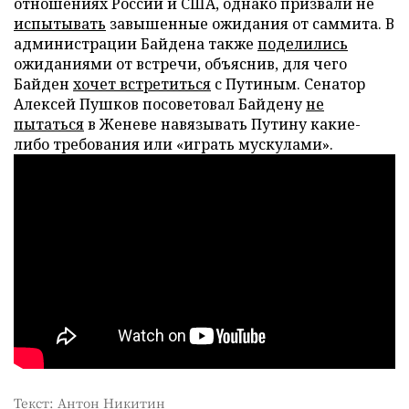
отношениях России и США, однако призвали не
испытывать
завышенные ожидания от саммита. В
администрации Байдена также
поделились
ожиданиями от встречи, объяснив, для чего
Байден
хочет встретиться
с Путиным. Сенатор
Алексей Пушков посоветовал Байдену
не
пытаться
в Женеве навязывать Путину какие-
либо требования или «играть мускулами».
Текст: Антон Никитин