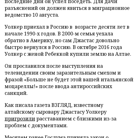
последние дни он успел поседеть. Для дачи
разъяснений он должен явиться в миграционное
ведомство 10 августа.
Уолкер приехал в Россию в возрасте десяти лет в
начале 1990-х годов. В 2000-м семья уехала
обратно в Америку, но сам Джастас довольно
быстро вернулся в Россию. В октябре 2016 года
Уолкер с женой Ребеккой купили землю на Алтае.
Он прославился после выступления на
телевидении своим заразительным смехом и
фразой «Больше не будет этой вашей итальянской
моцареллы!» после ввода антироссийских
санкций.
Как писала газета ВЗГЛЯД, известному
алтайскому сыровару Джастасу Уолкеру
пригрозили
расставанием с близкими из-за
проблем с документами.
Месяцем ранее Госдума
приняла
закон о