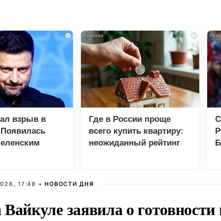
i
i
зал взрыв в
Где в России проще
С
 Появилась
всего купить квартиру:
Р
Зеленским
неожиданный рейтинг
Б
З
026, 17:48 •
НОВОСТИ ДНЯ
Вайкуле заявила о готовности 