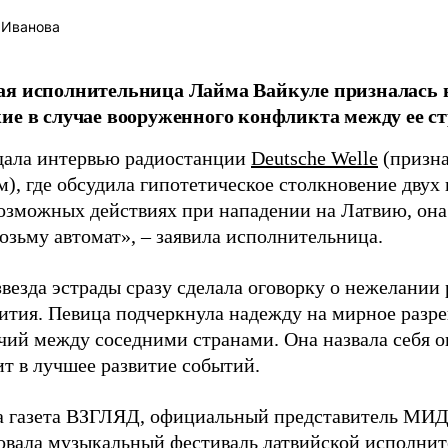
 Иванова
я исполнительница Лайма Вайкуле призналась в
ие в случае вооруженного конфликта между ее ст
дала интервью радиостанции
Deutsche Welle
(призна
), где обсудила гипотетическое столкновение двух 
возможных действиях при нападении на Латвию, она
возьму автомат», – заявила исполнительница.
везда эстрады сразу сделала оговорку о нежелании
ития. Певица подчеркнула надежду на мирное раз
чий между соседними странами. Она назвала себя 
ит в лучшее развитие событий.
а газета ВЗГЛЯД, официальный представитель МИД
овала
музыкальный фестиваль латвийской исполнит