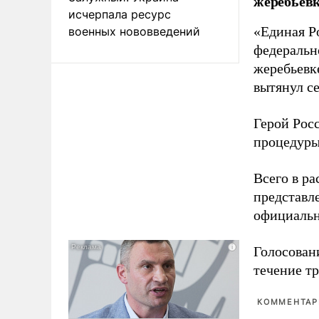
жеребьевк
исчерпала ресурс
«Единая Р
военных нововведений
федеральн
жеребьевк
вытянул с
Герой Рос
процедуры
Всего в р
представл
официальн
Голосовани
течение тр
КОММЕНТАРИ