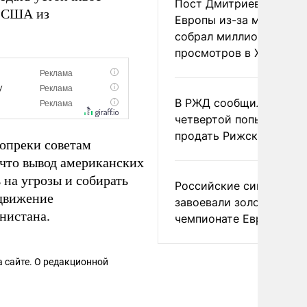
Пост Дмитриева о гибе
к США из
Европы из-за мигранто
собрал миллион
просмотров в X
В РЖД сообщили о
четвертой попытке
продать Рижский вокза
опреки советам
 что вывод американских
на угрозы и собирать
Российские синхронис
 движение
завоевали золото на
анистана.
чемпионате Европы
 сайте. О редакционной