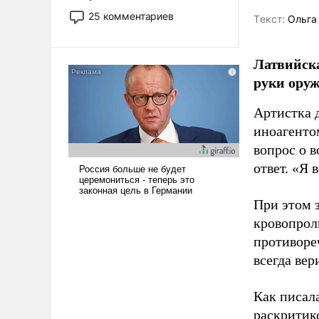
то это уже стараются не
25 комментариев
Tекст:
Ольга
использовать – так же, как
«бабка», «дед», – хотя бы в
образованной среде, потому
Латвийска
что оно уже несет негативные
руки оруж
коннотации.
Артистка 
иноагентом
вопрос о 
ответ. «Я 
При этом з
кровопрол
противоре
всегда вер
Как писал
раскритик