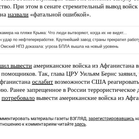
ство. При этом в сенате стремительный вывод войс
ана
назвали
«фатальной ошибкой».
шил вывести
американские войска из Афганистана в
 помощников. Так, глава ЦРУ Уильям Бернс заявил,
Афганистана
ослабит
возможности США реагировать 
ю. Ранее запрещенное в России террористическое
»
потребовало
вывести американские войска из Афг
омментировать материалы газеты ВЗГЛЯД,
зарегистрировавшись
на
отношению к комментариям читайте
здесь
.