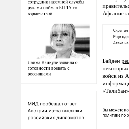
сотрудник наземной службы
правитель
руками поймал БПЛА со
взрывчаткой
Афганист
Байден
ре
Лайма Вайкуле заявила о
готовности воевать с
некоторых
россиянами
войск из 
информаци
«Талибан
МИД пообещал ответ
Австрии из-за высылки
Вы можете к
политике по 
российских дипломатов