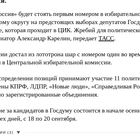
и.
оссия» будет стоять первым номером в избирательн
ому округу на предстоящих выборах депутатов Гос
е, которая проходит в ЦИК. Жребий для политическ
енатор Александр Карелин, передает
ТАСС
.
сии достал из лототрона шар с номером один во вр
 в Центральной избирательной комиссии.
аспределении позиций принимают участие 11 полити
ены КПРФ, ЛДПР, «Новые люди», «Справедливая Ро
о зарегистрированные объединения.
е за кандидатов в Госдуму состоится в начале осен
ех дней, с 18 по 20 сентября.
И (3)
▼