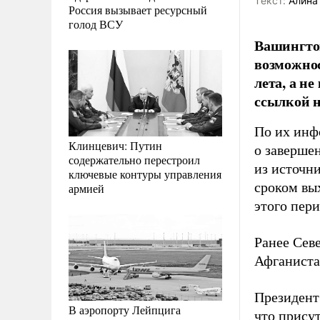
Tекст:
Алина
Россия вызывает ресурсный
голод ВСУ
Вашингтон
возможнос
лета, а н
ссылкой н
По их инф
Клинцевич: Путин
о заверше
содержательно перестроил
из источн
ключевые контуры управления
сроком вы
армией
этого пер
Ранее Сев
Афганиста
Президен
В аэропорту Лейпцига
что прису