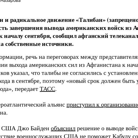
 Назарова
 и радикальное движение «Талибан» (запрещено
ть завершения вывода американских войск из А
е к началу сентября, сообщил афганский телеканал
а собственные источники.
ормации, речь на переговорах между представител
нии выхода американских сил из Афганистана к нач
иков указал, что талибы не согласились с установ
хода в сентябре, поэтому «новый срок должен быть 
иода», передает
ТАСС
.
ероатлантический альянс
приступил к организованн
на.
т США Джо Байден
объяснил
решение о выводе войс
тствие военнослужащих США не поможет Кабулу со