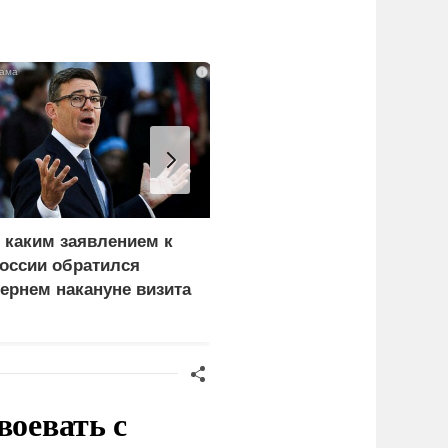
i
 каким заявлением к
В окружении Зеленског
оссии обратился
начали готовиться к
ернем накануне визита
неожиданному
еленского
сценарию
воевать с