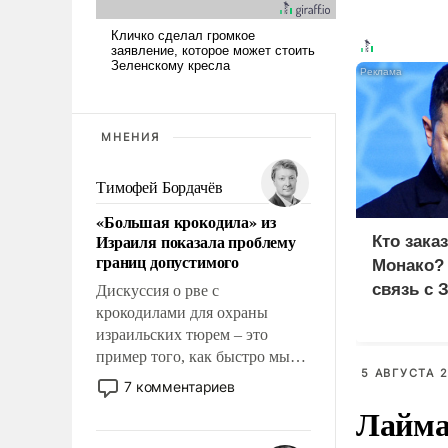
МНЕНИЯ
Тимофей Бордачёв
«Большая крокодила» из
Израиля показала проблему
Кто зака
границ допустимого
Монако?
связь с 
Дискуссия о рве с
крокодилами для охраны
израильских тюрем – это
пример того, как быстро мы
5 АВГУСТА 2
двигаемся по пути
7 комментариев
революционных изменений.
Лайма 
То, что несколько лет назад
было образом для