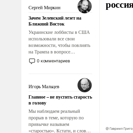
росси
псевдонаучной фантастики,
Сергей Миркин
стало всерьез обсуждаемой
Зачем Зеленский лезет на
идеей.
Ближний Восток
Украинские лоббисты в США
использовали все свои
возможности, чтобы повлиять
на Трампа в вопросе
предоставления вооружений
0 комментариев
своим нанимателям. Вероятно,
кому-то из тех, кто
консультирует Киев, пришла в
голову мысль: хорошо бы
Игорь Мальцев
продемонстрировать, что
Главное – не пустить старость
Украина вступила в
в голову
вооруженное противостояние
с Ираном.
Мы наблюдаем реальный
прорыв в теме, которую по
привычке называем
@ Гавриил Григ
«старостью». Кстати, и слово-