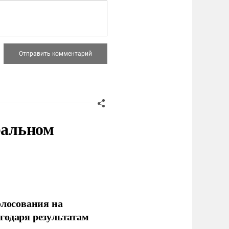
ральном
олосования на
годаря результатам