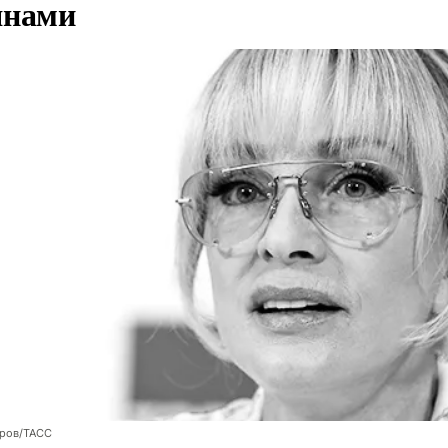
янами
оров/ТАСС