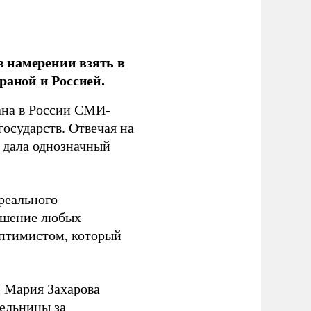
 намерении взять в
раной и Россией.
на в России СМИ-
государств. Отвечая на
 дала однозначный
 реального
решение любых
оптимистом, который
 Мария Захарова
ельницы за