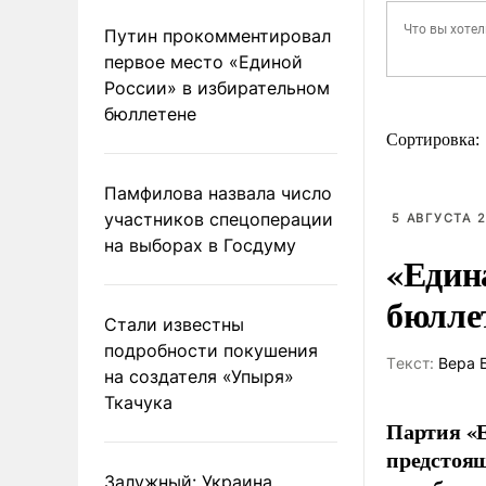
Путин прокомментировал
первое место «Единой
России» в избирательном
бюллетене
Сортировка:
Памфилова назвала число
участников спецоперации
5 АВГУСТА 2
на выборах в Госдуму
«Един
бюлле
Стали известны
подробности покушения
Tекст:
Вера 
на создателя «Упыря»
Ткачука
Партия «Е
предстоящ
Залужный: Украина