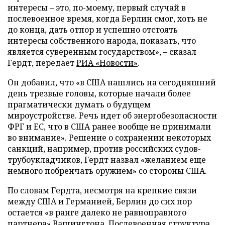
интересы – это, по-моему, первый случай в
послевоенное время, когда Берлин смог, хоть не
до конца, дать отпор и успешно отстоять
интересы собственного народа, показать, что
является суверенным государством», – сказал
Гердт, передает
РИА «Новости»
.
Он добавил, что «в США нашлись на сегодняшний
день трезвые головы, которые начали более
прагматически думать о будущем
мироустройстве. Речь идет об энергобезопасности
ФРГ и ЕС, что в США ранее вообще не принимали
во внимание». Решение о сохранении некоторых
санкций, например, против российских судов-
трубоукладчиков, Гердт назвал «желанием еще
немного побренчать оружием» со стороны США.
По словам Гердта, несмотря на крепкие связи
между США и Германией, Берлин до сих пор
остается «в ранге далеко не равноправного
партнера» Вашингтона. Послевоенная структура,