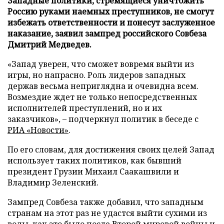
Западные политики, стремящиеся уничтожить
Россию руками наемных преступников, не смогут
избежать ответственности и понесут заслуженное
наказание, заявил зампред российского Совбеза
Дмитрий Медведев.
«Запад уверен, что сможет вовремя выйти из
игры, но напрасно. Роль лидеров западных
держав весьма неприглядна и очевидна всем.
Возмездие ждет не только непосредственных
исполнителей преступлений, но и их
заказчиков», – подчеркнул политик в беседе с
РИА «Новости»
.
По его словам, для достижения своих целей Запад
использует таких политиков, как бывший
президент Грузии Михаил Саакашвили и
Владимир Зеленский.
Зампред Совбеза также добавил, что западным
странам на этот раз не удастся выйти сухими из
воды, как это было после Второй мировой войны и