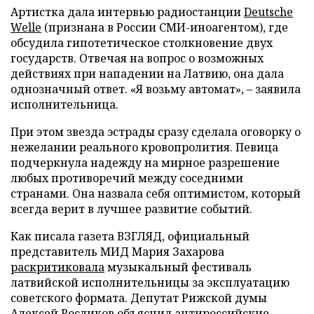
Артистка дала интервью радиостанции
Deutsche
Welle
(признана в России СМИ-иноагентом), где
обсудила гипотетическое столкновение двух
государств. Отвечая на вопрос о возможных
действиях при нападении на Латвию, она дала
однозначный ответ. «Я возьму автомат», – заявила
исполнительница.
При этом звезда эстрады сразу сделала оговорку о
нежелании реального кровопролития. Певица
подчеркнула надежду на мирное разрешение
любых противоречий между соседними
странами. Она назвала себя оптимистом, который
всегда верит в лучшее развитие событий.
Как писала газета ВЗГЛЯД, официальный
представитель МИД Мария Захарова
раскритиковала
музыкальный фестиваль
латвийской исполнительницы за эксплуатацию
советского формата. Депутат Рижской думы
Алексей Росликов
объяснил
антироссийские