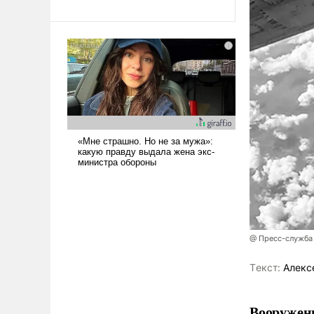
революционных изменений.
То, что несколько лет назад
было образом для
псевдонаучной фантастики,
стало всерьез обсуждаемой
идеей.
@ Пресс-служба
Tекст:
Алекс
Вооружен