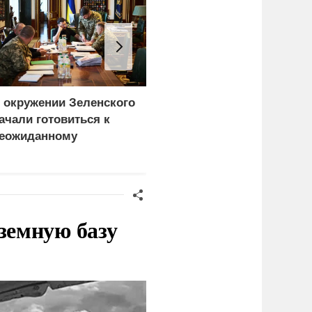
 окружении Зеленского
Атака на Омский НПЗ
ачали готовиться к
доказала: угроза БПЛА
еожиданному
вышла на новый
ценарию
уровень
земную базу