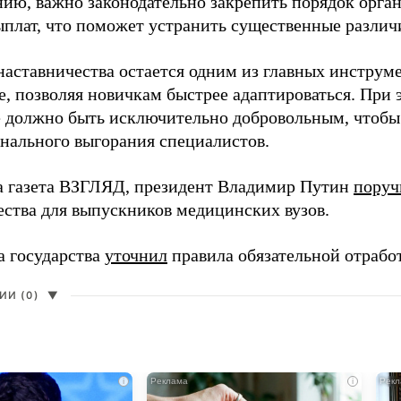
нию, важно законодательно закрепить порядок орга
ыплат, что поможет устранить существенные различ
наставничества остается одним из главных инструм
, позволяя новичкам быстрее адаптироваться. При 
 должно быть исключительно добровольным, чтобы 
нального выгорания специалистов.
а газета ВЗГЛЯД, президент Владимир Путин
поруч
ества для выпускников медицинских вузов.
а государства
уточнил
правила обязательной отрабо
И (0)
▼
i
i