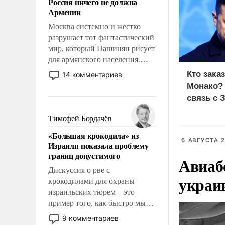
Россия ничего не должна
уязвимости США, например,
Армении
перед Китаем.
Москва системно и жестко
разрушает тот фантастический
мир, который Пашинян рисует
для армянского населения.
Мир, где этому населению все
Кто зака
14 комментариев
должны просто по
Монако?
определению, где его
связь с 
политические прожекты будут
беспрекословно оплачиваться
Тимофей Бордачёв
за счет российских
«Большая крокодила» из
налогоплательщиков и где за
6 АВГУСТА 2
Израиля показала проблему
свои поступки не нужно
границ допустимого
Авиаб
отвечать.
Дискуссия о рве с
украи
крокодилами для охраны
израильских тюрем – это
пример того, как быстро мы
двигаемся по пути
9 комментариев