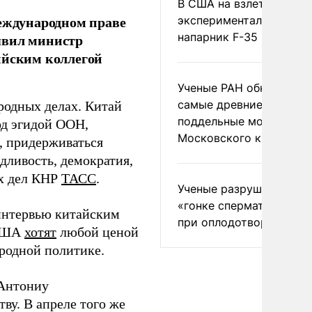
В США на взлете разби
международном праве
экспериментальный др
напарник F-35
явил министр
ийским коллегой
Ученые РАН обнаружил
самые древние
родных делах. Китай
поддельные монеты
од эгидой ООН,
Московского княжеств
, придерживаться
дливость, демократия,
ых дел КНР
ТАСС
.
Ученые разрушили миф
«гонке сперматозоидов
интервью китайским
при оплодотворении
 США
хотят
любой ценой
родной политике.
 Антониу
ву. В апреле того же