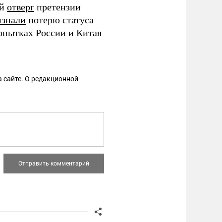
ай
отверг
претензии
изнали
потерю статуса
опытках России и Китая
 сайте. О редакционной