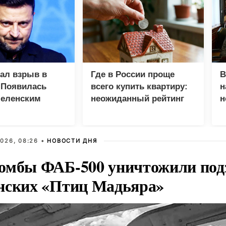
зал взрыв в
Где в России проще
В
 Появилась
всего купить квартиру:
н
Зеленским
неожиданный рейтинг
н
с
026, 08:26 •
НОВОСТИ ДНЯ
омбы ФАБ-500 уничтожили под
нских «Птиц Мадьяра»