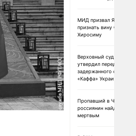
МИД призвал Японию
признать вину США за
Хиросиму
Верховный суд Швеции
утвердил передачу
задержанного сухогруз
«Каффа» Украине
Пропавший в Черногор
россиянин найден
мертвым