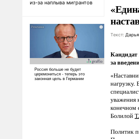
из-за наплыва мигрантов
«Един
наста
Tекст:
Дарья
Кандидат 
за введен
«Наставни
нагрузку. 
специалис
уважения к
конечном с
Болилой
Т
Политик п