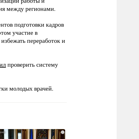
низации работы и
ия между регионами.
ентов подготовки кадров
этом участие в
избежать переработок и
ил
проверить систему
тки молодых врачей.
i