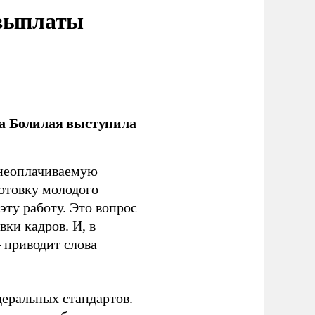
 выплаты
ла Болилая выступила
 неоплачиваемую
готовку молодого
ту работу. Это вопрос
ки кадров. И, в
– приводит слова
еральных стандартов.