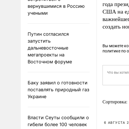
года през
вернувшимися в Россию
США на ед
учеными
важнейшег
создать н
Путин согласился
запустить
Вы можете к
дальневосточные
политике по 
мегапроекты на
Восточном форуме
Баку заявил о готовности
поставлять природный газ
Украине
Сортировка:
Власти Сеуты сообщили о
6 АВГУСТА 2
гибели более 100 человек