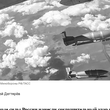
 Минобороны РФ/ТАСС
ей Дегтярёв
ные силы России нанесли сокрушительный удар 