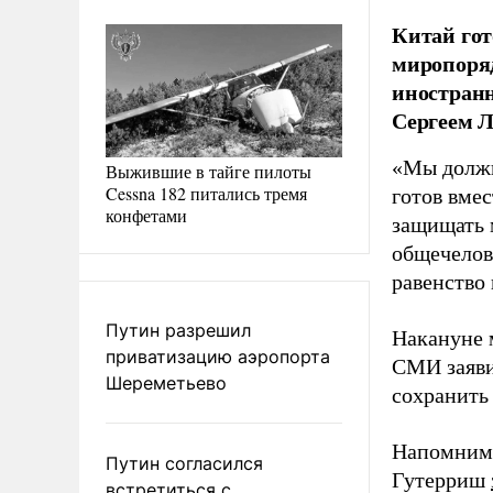
Китай гот
миропоряд
иностранн
Сергеем 
«Мы должн
Выжившие в тайге пилоты
Cessna 182 питались тремя
готов вме
конфетами
защищать 
общечелове
равенство
Путин разрешил
Накануне 
приватизацию аэропорта
СМИ заяви
Шереметьево
сохранить
Напомним,
Путин согласился
Гутерриш
встретиться с